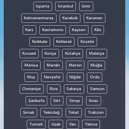
Isparta
İstanbul
İzmir
Kahramanmaraş
Karabük
Karaman
Kars
Kastamonu
Kayseri
Kilis
Kırıkkale
Kırklareli
Kırşehir
Kocaeli
Konya
Kütahya
Malatya
Manisa
Mardin
Mersin
Muğla
Muş
Nevşehir
Niğde
Ordu
Osmaniye
Rize
Sakarya
Samsun
Şanlıurfa
Siirt
Sinop
Sivas
Şırnak
Tekirdağ
Tokat
Trabzon
Tunceli
Uşak
Van
Yalova