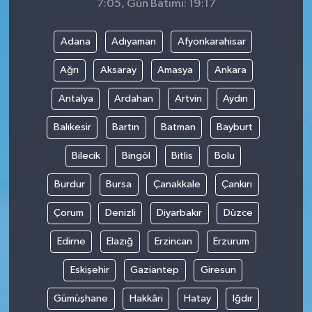
7:05, Gün Batımı: 19:17
Adana
Adıyaman
Afyonkarahisar
Ağrı
Aksaray
Amasya
Ankara
Antalya
Ardahan
Artvin
Aydın
Balıkesir
Bartın
Batman
Bayburt
Bilecik
Bingöl
Bitlis
Bolu
Burdur
Bursa
Çanakkale
Çankırı
Çorum
Denizli
Diyarbakır
Düzce
Edirne
Elazığ
Erzincan
Erzurum
Eskişehir
Gaziantep
Giresun
Gümüşhane
Hakkâri
Hatay
Iğdır