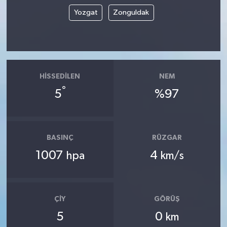
Yozgat
Zonguldak
HISSEDILEN
NEM
°
5
%97
BASINÇ
RÜZGAR
1007
4
hpa
km/s
ÇIY
GÖRÜŞ
5
0
km