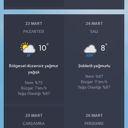
23 MART
24 MART
PAZARTESI
SALI
°
°
10
8
Bölgesel düzensiz yağmur
Şiddetli yağmurlu
yağışlı
Nem: %87
Rüzgar: 11 km/h
Nem: %75
Yağış Olasılığı: %87
Rüzgar: 7 km/h
Yağış Olasılığı: %87
25 MART
26 MART
ÇARŞAMBA
PERŞEMBE