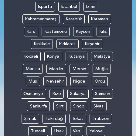
Isparta
İstanbul
İzmir
Kahramanmaraş
Karabük
Karaman
Kars
Kastamonu
Kayseri
Kilis
Kırıkkale
Kırklareli
Kırşehir
Kocaeli
Konya
Kütahya
Malatya
Manisa
Mardin
Mersin
Muğla
Muş
Nevşehir
Niğde
Ordu
Osmaniye
Rize
Sakarya
Samsun
Şanlıurfa
Siirt
Sinop
Sivas
Şırnak
Tekirdağ
Tokat
Trabzon
Tunceli
Uşak
Van
Yalova