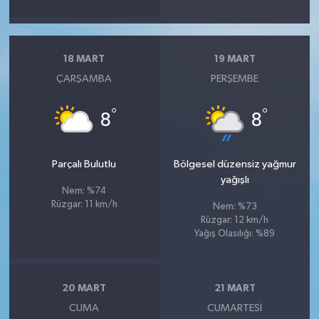
18 MART
19 MART
ÇARŞAMBA
PERŞEMBE
°
°
8
8
Parçalı Bulutlu
Bölgesel düzensiz yağmur
yağışlı
Nem: %74
Rüzgar: 11 km/h
Nem: %73
Rüzgar: 12 km/h
Yağış Olasılığı: %89
20 MART
21 MART
CUMA
CUMARTESI