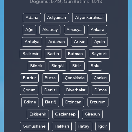
Doğumu: 6:49, Gün Batımı: 18:49
Adana
Adıyaman
Afyonkarahisar
Ağrı
Aksaray
Amasya
Ankara
Antalya
Ardahan
Artvin
Aydın
Balıkesir
Bartın
Batman
Bayburt
Bilecik
Bingöl
Bitlis
Bolu
Burdur
Bursa
Çanakkale
Çankırı
Çorum
Denizli
Diyarbakır
Düzce
Edirne
Elazığ
Erzincan
Erzurum
Eskişehir
Gaziantep
Giresun
Gümüşhane
Hakkâri
Hatay
Iğdır