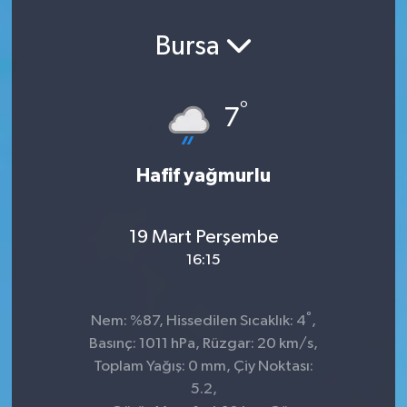
Bursa
°
7
Hafif yağmurlu
19 Mart Perşembe
16:15
°
Nem: %87, Hissedilen Sıcaklık: 4
,
Basınç: 1011 hPa, Rüzgar: 20 km/s,
Toplam Yağış: 0 mm, Çiy Noktası:
5.2,