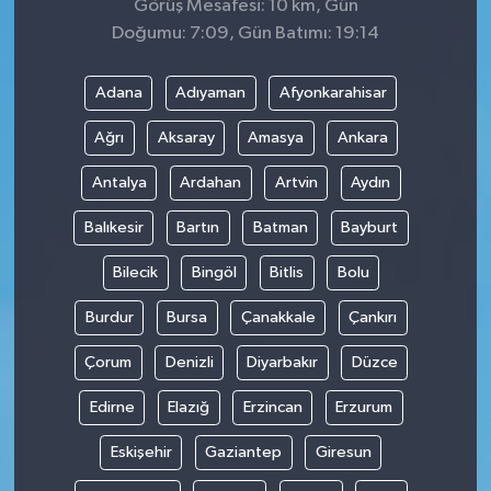
Görüş Mesafesi: 10 km, Gün
Doğumu: 7:09, Gün Batımı: 19:14
Adana
Adıyaman
Afyonkarahisar
Ağrı
Aksaray
Amasya
Ankara
Antalya
Ardahan
Artvin
Aydın
Balıkesir
Bartın
Batman
Bayburt
Bilecik
Bingöl
Bitlis
Bolu
Burdur
Bursa
Çanakkale
Çankırı
Çorum
Denizli
Diyarbakır
Düzce
Edirne
Elazığ
Erzincan
Erzurum
Eskişehir
Gaziantep
Giresun