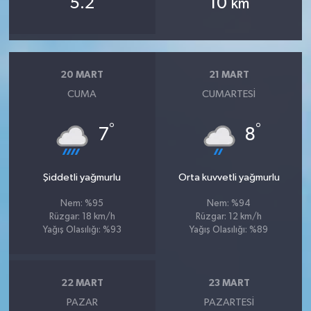
5.2
10
km
20 MART
21 MART
CUMA
CUMARTESI
°
°
7
8
Şiddetli yağmurlu
Orta kuvvetli yağmurlu
Nem: %95
Nem: %94
Rüzgar: 18 km/h
Rüzgar: 12 km/h
Yağış Olasılığı: %93
Yağış Olasılığı: %89
22 MART
23 MART
PAZAR
PAZARTESI