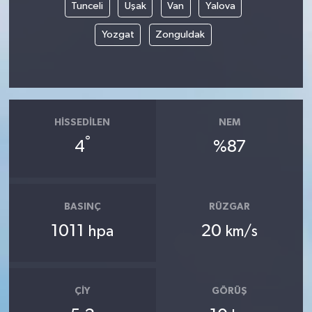
Tunceli
Uşak
Van
Yalova
Yozgat
Zonguldak
HISSEDILEN
NEM
°
4
%87
BASINÇ
RÜZGAR
1011
20
hpa
km/s
ÇIY
GÖRÜŞ