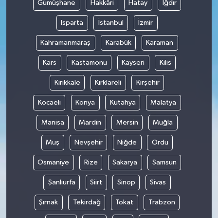
Gümüşhane
Hakkâri
Hatay
Iğdır
Isparta
İstanbul
İzmir
Kahramanmaraş
Karabük
Karaman
Kars
Kastamonu
Kayseri
Kilis
Kırıkkale
Kırklareli
Kırşehir
Kocaeli
Konya
Kütahya
Malatya
Manisa
Mardin
Mersin
Muğla
Muş
Nevşehir
Niğde
Ordu
Osmaniye
Rize
Sakarya
Samsun
Şanlıurfa
Siirt
Sinop
Sivas
Şırnak
Tekirdağ
Tokat
Trabzon