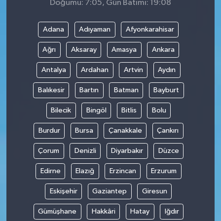
Doğumu: 7:05, Gün Batımı: 19:08
Adana
Adıyaman
Afyonkarahisar
Ağrı
Aksaray
Amasya
Ankara
Antalya
Ardahan
Artvin
Aydın
Balıkesir
Bartın
Batman
Bayburt
Bilecik
Bingöl
Bitlis
Bolu
Burdur
Bursa
Çanakkale
Çankırı
Çorum
Denizli
Diyarbakır
Düzce
Edirne
Elazığ
Erzincan
Erzurum
Eskişehir
Gaziantep
Giresun
Gümüşhane
Hakkâri
Hatay
Iğdır