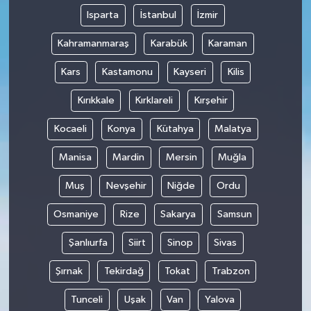
Isparta
İstanbul
İzmir
Kahramanmaraş
Karabük
Karaman
Kars
Kastamonu
Kayseri
Kilis
Kırıkkale
Kırklareli
Kırşehir
Kocaeli
Konya
Kütahya
Malatya
Manisa
Mardin
Mersin
Muğla
Muş
Nevşehir
Niğde
Ordu
Osmaniye
Rize
Sakarya
Samsun
Şanlıurfa
Siirt
Sinop
Sivas
Şırnak
Tekirdağ
Tokat
Trabzon
Tunceli
Uşak
Van
Yalova