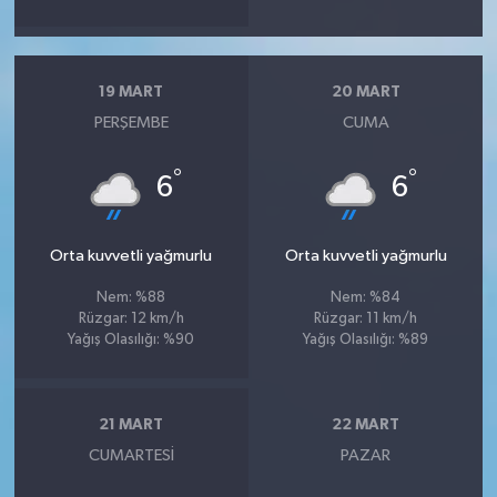
19 MART
20 MART
PERŞEMBE
CUMA
°
°
6
6
Orta kuvvetli yağmurlu
Orta kuvvetli yağmurlu
Nem: %88
Nem: %84
Rüzgar: 12 km/h
Rüzgar: 11 km/h
Yağış Olasılığı: %90
Yağış Olasılığı: %89
21 MART
22 MART
CUMARTESI
PAZAR