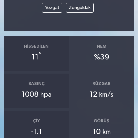
Yozgat
Zonguldak
HISSEDILEN
NEM
°
11
%39
BASINÇ
RÜZGAR
1008
12
hpa
km/s
ÇIY
GÖRÜŞ
-1.1
10
km