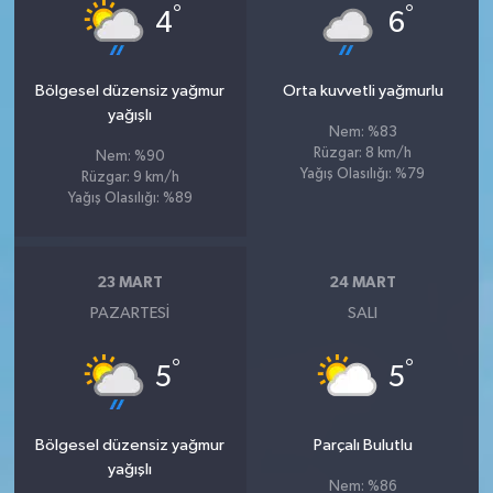
°
°
4
6
Bölgesel düzensiz yağmur
Orta kuvvetli yağmurlu
yağışlı
Nem: %83
Rüzgar: 8 km/h
Nem: %90
Yağış Olasılığı: %79
Rüzgar: 9 km/h
Yağış Olasılığı: %89
23 MART
24 MART
PAZARTESI
SALI
°
°
5
5
Bölgesel düzensiz yağmur
Parçalı Bulutlu
yağışlı
Nem: %86