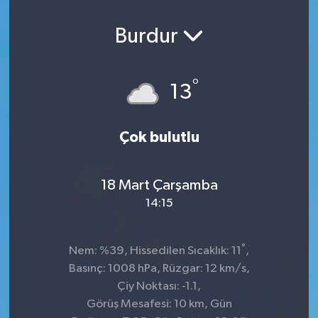
Burdur
°
13
Çok bulutlu
18 Mart Çarşamba
14:15
°
Nem: %39, Hissedilen Sıcaklık: 11
,
Basınç: 1008 hPa, Rüzgar: 12 km/s,
Çiy Noktası: -1.1,
Görüş Mesafesi: 10 km, Gün