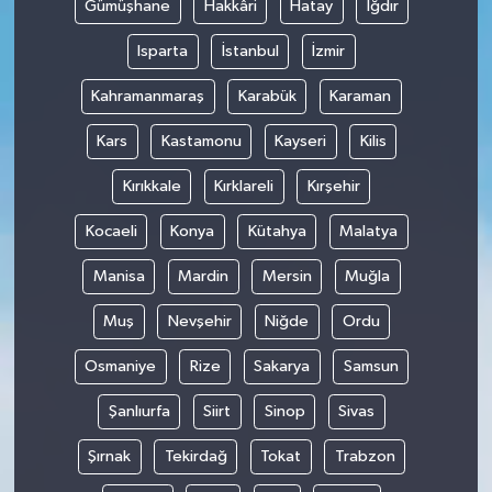
Gümüşhane
Hakkâri
Hatay
Iğdır
Isparta
İstanbul
İzmir
Kahramanmaraş
Karabük
Karaman
Kars
Kastamonu
Kayseri
Kilis
Kırıkkale
Kırklareli
Kırşehir
Kocaeli
Konya
Kütahya
Malatya
Manisa
Mardin
Mersin
Muğla
Muş
Nevşehir
Niğde
Ordu
Osmaniye
Rize
Sakarya
Samsun
Şanlıurfa
Siirt
Sinop
Sivas
Şırnak
Tekirdağ
Tokat
Trabzon