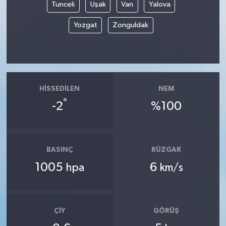
Tunceli
Uşak
Van
Yalova
Yozgat
Zonguldak
HISSEDILEN
NEM
°
-2
%100
BASINÇ
RÜZGAR
1005
6
hpa
km/s
ÇIY
GÖRÜŞ