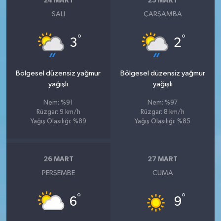
24 MART
25 MART
SALI
ÇARŞAMBA
°
°
3
2
Bölgesel düzensiz yağmur
Bölgesel düzensiz yağmur
yağışlı
yağışlı
Nem: %91
Nem: %97
Rüzgar: 9 km/h
Rüzgar: 8 km/h
Yağış Olasılığı: %89
Yağış Olasılığı: %85
26 MART
27 MART
PERŞEMBE
CUMA
°
°
6
9