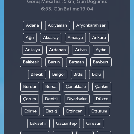
Görüş Mesafesi: 5 km, Gün Doğumu:
6:53, Gün Batımı: 19:04
Adana
Adıyaman
Afyonkarahisar
Ağrı
Aksaray
Amasya
Ankara
Antalya
Ardahan
Artvin
Aydın
Balıkesir
Bartın
Batman
Bayburt
Bilecik
Bingöl
Bitlis
Bolu
Burdur
Bursa
Çanakkale
Çankırı
Çorum
Denizli
Diyarbakır
Düzce
Edirne
Elazığ
Erzincan
Erzurum
Eskişehir
Gaziantep
Giresun