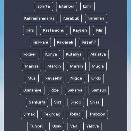
Isparta
İstanbul
İzmir
Kahramanmaraş
Karabük
Karaman
Kars
Kastamonu
Kayseri
Kilis
Kırıkkale
Kırklareli
Kırşehir
Kocaeli
Konya
Kütahya
Malatya
Manisa
Mardin
Mersin
Muğla
Muş
Nevşehir
Niğde
Ordu
Osmaniye
Rize
Sakarya
Samsun
Şanlıurfa
Siirt
Sinop
Sivas
Şırnak
Tekirdağ
Tokat
Trabzon
Tunceli
Uşak
Van
Yalova