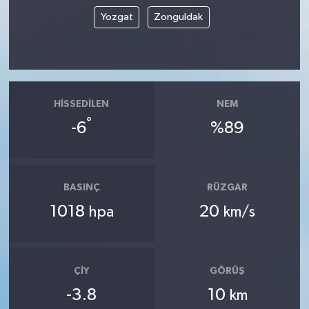
Yozgat
Zonguldak
HISSEDILEN
NEM
°
-6
%89
BASINÇ
RÜZGAR
1018
20
hpa
km/s
ÇIY
GÖRÜŞ
-3.8
10
km