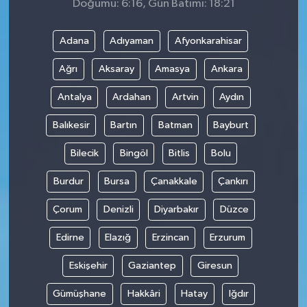
Doğumu: 6:16, Gün Batımı: 18:21
Adana
Adıyaman
Afyonkarahisar
Ağrı
Aksaray
Amasya
Ankara
Antalya
Ardahan
Artvin
Aydın
Balıkesir
Bartın
Batman
Bayburt
Bilecik
Bingöl
Bitlis
Bolu
Burdur
Bursa
Çanakkale
Çankırı
Çorum
Denizli
Diyarbakır
Düzce
Edirne
Elazığ
Erzincan
Erzurum
Eskişehir
Gaziantep
Giresun
Gümüşhane
Hakkâri
Hatay
Iğdır