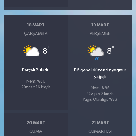
18 MART
19 MART
ÇARŞAMBA
PERŞEMBE
°
°
8
8
Parçalı Bulutlu
Bölgesel düzensiz yağmur
yağışlı
Nem: %80
Rüzgar: 16 km/h
Nem: %95
Rüzgar: 7 km/h
Yağış Olasılığı: %83
20 MART
21 MART
CUMA
CUMARTESI