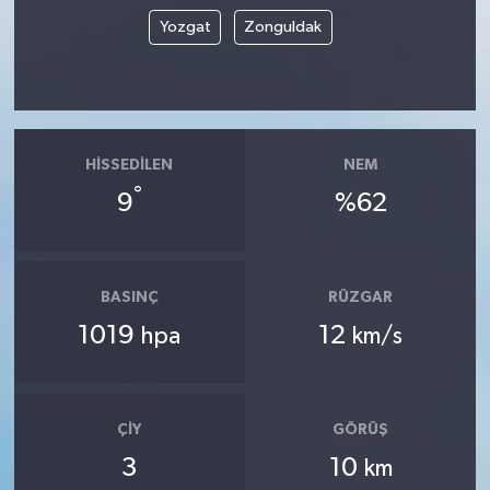
Yozgat
Zonguldak
HISSEDILEN
NEM
°
9
%62
BASINÇ
RÜZGAR
1019
12
hpa
km/s
ÇIY
GÖRÜŞ
3
10
km