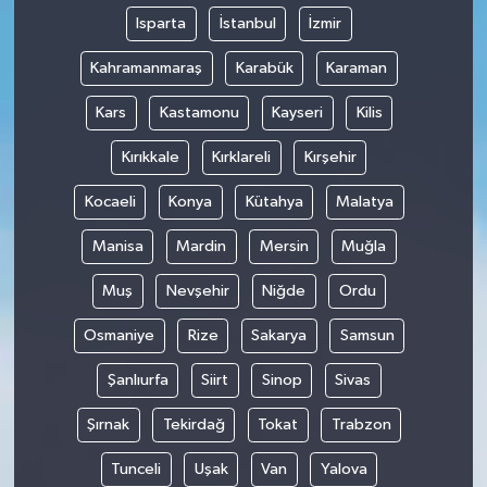
Isparta
İstanbul
İzmir
Kahramanmaraş
Karabük
Karaman
Kars
Kastamonu
Kayseri
Kilis
Kırıkkale
Kırklareli
Kırşehir
Kocaeli
Konya
Kütahya
Malatya
Manisa
Mardin
Mersin
Muğla
Muş
Nevşehir
Niğde
Ordu
Osmaniye
Rize
Sakarya
Samsun
Şanlıurfa
Siirt
Sinop
Sivas
Şırnak
Tekirdağ
Tokat
Trabzon
Tunceli
Uşak
Van
Yalova