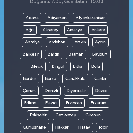
Doğumu: 7:09, Gün Batımı: 19:08
Adana
Adıyaman
Afyonkarahisar
Ağrı
Aksaray
Amasya
Ankara
Antalya
Ardahan
Artvin
Aydın
Balıkesir
Bartın
Batman
Bayburt
Bilecik
Bingöl
Bitlis
Bolu
Burdur
Bursa
Çanakkale
Çankırı
Çorum
Denizli
Diyarbakır
Düzce
Edirne
Elazığ
Erzincan
Erzurum
Eskişehir
Gaziantep
Giresun
Gümüşhane
Hakkâri
Hatay
Iğdır