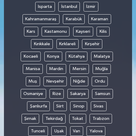
Isparta
İstanbul
İzmir
Kahramanmaraş
Karabük
Karaman
Kars
Kastamonu
Kayseri
Kilis
Kırıkkale
Kırklareli
Kırşehir
Kocaeli
Konya
Kütahya
Malatya
Manisa
Mardin
Mersin
Muğla
Muş
Nevşehir
Niğde
Ordu
Osmaniye
Rize
Sakarya
Samsun
Şanlıurfa
Siirt
Sinop
Sivas
Şırnak
Tekirdağ
Tokat
Trabzon
Tunceli
Uşak
Van
Yalova