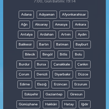
7:00, Gün Batımı: 19:14
Adana
Adıyaman
Afyonkarahisar
Ağrı
Aksaray
Amasya
Ankara
Antalya
Ardahan
Artvin
Aydın
Balıkesir
Bartın
Batman
Bayburt
Bilecik
Bingöl
Bitlis
Bolu
Burdur
Bursa
Çanakkale
Çankırı
Çorum
Denizli
Diyarbakır
Düzce
Edirne
Elazığ
Erzincan
Erzurum
Eskişehir
Gaziantep
Giresun
Gümüşhane
Hakkâri
Hatay
Iğdır