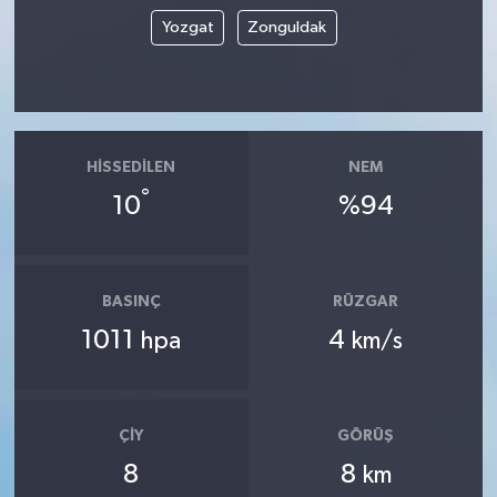
Yozgat
Zonguldak
HISSEDILEN
NEM
°
10
%94
BASINÇ
RÜZGAR
1011
4
hpa
km/s
ÇIY
GÖRÜŞ
8
8
km