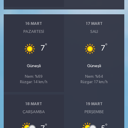
16 MART
17 MART
PAZARTESI
SALI
°
°
7
7
Güneşli
Güneşli
Nem: %69
Nem: %64
Rüzgar: 14 km/h
Rüzgar: 17 km/h
18 MART
19 MART
ÇARŞAMBA
PERŞEMBE
°
°