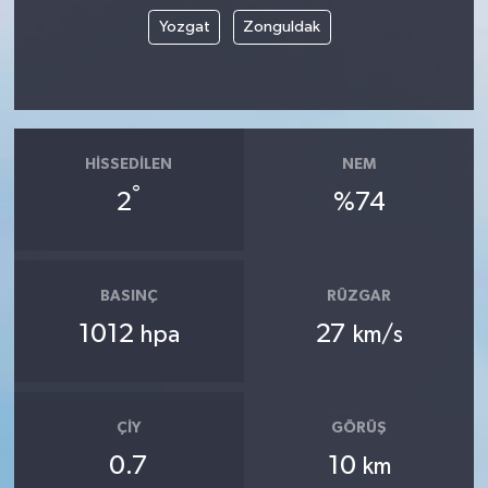
Yozgat
Zonguldak
HISSEDILEN
NEM
°
2
%74
BASINÇ
RÜZGAR
1012
27
hpa
km/s
ÇIY
GÖRÜŞ
0.7
10
km