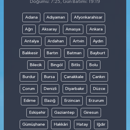
Doğumu: 7:25, Gün Batımı: 19:19
Adana
Adıyaman
Afyonkarahisar
Ağrı
Aksaray
Amasya
Ankara
Antalya
Ardahan
Artvin
Aydın
Balıkesir
Bartın
Batman
Bayburt
Bilecik
Bingöl
Bitlis
Bolu
Burdur
Bursa
Çanakkale
Çankırı
Çorum
Denizli
Diyarbakır
Düzce
Edirne
Elazığ
Erzincan
Erzurum
Eskişehir
Gaziantep
Giresun
Gümüşhane
Hakkâri
Hatay
Iğdır