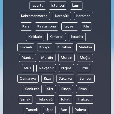
Isparta
İstanbul
İzmir
Kahramanmaraş
Karabük
Karaman
Kars
Kastamonu
Kayseri
Kilis
Kırıkkale
Kırklareli
Kırşehir
Kocaeli
Konya
Kütahya
Malatya
Manisa
Mardin
Mersin
Muğla
Muş
Nevşehir
Niğde
Ordu
Osmaniye
Rize
Sakarya
Samsun
Şanlıurfa
Siirt
Sinop
Sivas
Şırnak
Tekirdağ
Tokat
Trabzon
Tunceli
Uşak
Van
Yalova