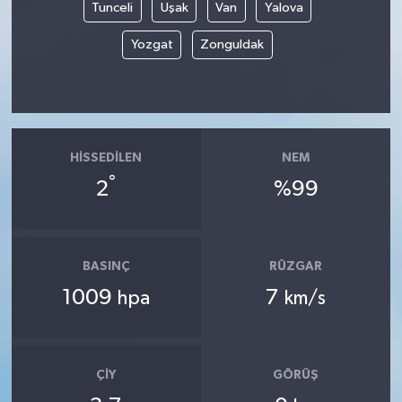
Tunceli
Uşak
Van
Yalova
Yozgat
Zonguldak
HISSEDILEN
NEM
°
2
%99
BASINÇ
RÜZGAR
1009
7
hpa
km/s
ÇIY
GÖRÜŞ