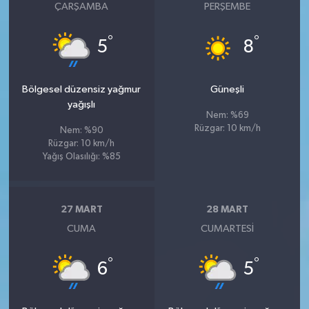
ÇARŞAMBA
PERŞEMBE
°
°
5
8
Bölgesel düzensiz yağmur
Güneşli
yağışlı
Nem: %69
Rüzgar: 10 km/h
Nem: %90
Rüzgar: 10 km/h
Yağış Olasılığı: %85
27 MART
28 MART
CUMA
CUMARTESI
°
°
6
5