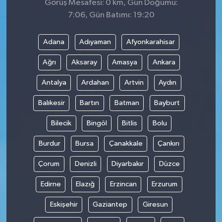
Görüş Mesafesi: 0 km, Gün Doğumu:
7:06, Gün Batımı: 19:20
Adana
Adıyaman
Afyonkarahisar
Ağrı
Aksaray
Amasya
Ankara
Antalya
Ardahan
Artvin
Aydın
Balıkesir
Bartın
Batman
Bayburt
Bilecik
Bingöl
Bitlis
Bolu
Burdur
Bursa
Çanakkale
Çankırı
Çorum
Denizli
Diyarbakır
Düzce
Edirne
Elazığ
Erzincan
Erzurum
Eskişehir
Gaziantep
Giresun