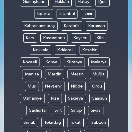
Gümüşhane
Hakkâri
Hatay
Iğdır
Isparta
İstanbul
İzmir
Kahramanmaraş
Karabük
Karaman
Kars
Kastamonu
Kayseri
Kilis
Kırıkkale
Kırklareli
Kırşehir
Kocaeli
Konya
Kütahya
Malatya
Manisa
Mardin
Mersin
Muğla
Muş
Nevşehir
Niğde
Ordu
Osmaniye
Rize
Sakarya
Samsun
Şanlıurfa
Siirt
Sinop
Sivas
Şırnak
Tekirdağ
Tokat
Trabzon