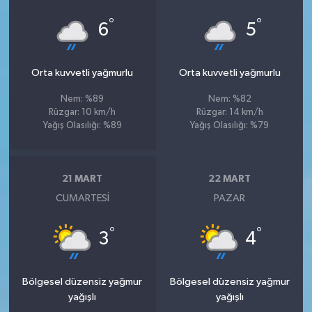
°
°
6
5
Orta kuvvetli yağmurlu
Orta kuvvetli yağmurlu
Nem: %89
Nem: %82
Rüzgar: 10 km/h
Rüzgar: 14 km/h
Yağış Olasılığı: %89
Yağış Olasılığı: %79
21 MART
22 MART
CUMARTESI
PAZAR
°
°
3
4
Bölgesel düzensiz yağmur
Bölgesel düzensiz yağmur
yağışlı
yağışlı