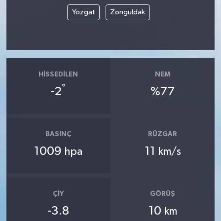
Yozgat
Zonguldak
HISSEDILEN
NEM
°
-2
%77
BASINÇ
RÜZGAR
1009
11
hpa
km/s
ÇIY
GÖRÜŞ
-3.8
10
km