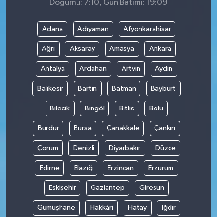
Doğumu: 7:10, Gün Batımı: 19:09
Adana
Adıyaman
Afyonkarahisar
Ağrı
Aksaray
Amasya
Ankara
Antalya
Ardahan
Artvin
Aydın
Balıkesir
Bartın
Batman
Bayburt
Bilecik
Bingöl
Bitlis
Bolu
Burdur
Bursa
Çanakkale
Çankırı
Çorum
Denizli
Diyarbakır
Düzce
Edirne
Elazığ
Erzincan
Erzurum
Eskişehir
Gaziantep
Giresun
Gümüşhane
Hakkâri
Hatay
Iğdır