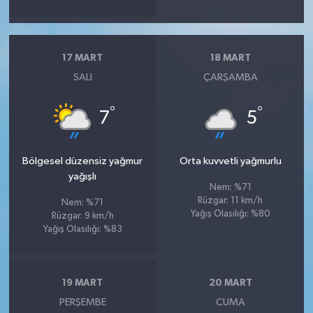
17 MART
18 MART
SALI
ÇARŞAMBA
°
°
7
5
Bölgesel düzensiz yağmur
Orta kuvvetli yağmurlu
yağışlı
Nem: %71
Rüzgar: 11 km/h
Nem: %71
Yağış Olasılığı: %80
Rüzgar: 9 km/h
Yağış Olasılığı: %83
19 MART
20 MART
PERŞEMBE
CUMA