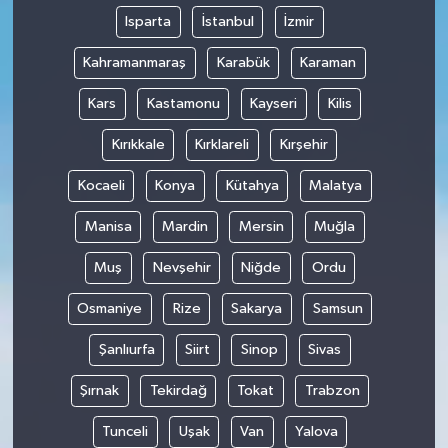
Isparta
İstanbul
İzmir
Kahramanmaraş
Karabük
Karaman
Kars
Kastamonu
Kayseri
Kilis
Kırıkkale
Kırklareli
Kırşehir
Kocaeli
Konya
Kütahya
Malatya
Manisa
Mardin
Mersin
Muğla
Muş
Nevşehir
Niğde
Ordu
Osmaniye
Rize
Sakarya
Samsun
Şanlıurfa
Siirt
Sinop
Sivas
Şırnak
Tekirdağ
Tokat
Trabzon
Tunceli
Uşak
Van
Yalova