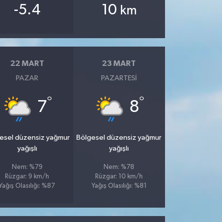
-5.4
10
km
22 MART
23 MART
PAZAR
PAZARTESI
°
°
7
8
esel düzensiz yağmur
Bölgesel düzensiz yağmur
yağışlı
yağışlı
Nem: %79
Nem: %78
Rüzgar: 9 km/h
Rüzgar: 10 km/h
Yağış Olasılığı: %87
Yağış Olasılığı: %81