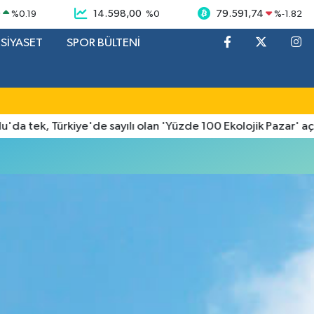
9
14.598,00
79.591,74
%
0.19
%
0
%
-1.82
SİYASET
SPOR BÜLTENİ
tek, Türkiye'de sayılı olan 'Yüzde 100 Ekolojik Pazar' açıldı