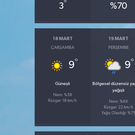
°
3
%70
18 MART
19 MART
ÇARŞAMBA
PERŞEMBE
°
°
9
9
Güneşli
Bölgesel düzensiz y
yağışlı
Nem: %58
Rüzgar: 18 km/h
Nem: %69
Rüzgar: 22 km/h
Yağış Olasılığı: %7