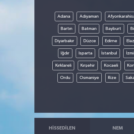
Adana
Adıyaman
Afyonkarahis
Bartın
Batman
Bayburt
Bi
Diyarbakır
Düzce
Edirne
Elaz
Iğdır
Isparta
İstanbul
İzmi
Kırklareli
Kırşehir
Kocaeli
Ko
Ordu
Osmaniye
Rize
Sak
HISSEDILEN
NEM