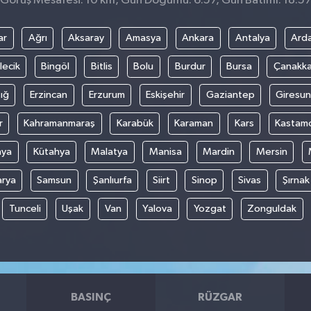
Görüş Mesafesi: 10 km, Gün Doğumu: 6:57, Gün Batımı: 18:5
ar
Ağrı
Aksaray
Amasya
Ankara
Antalya
Ard
lecik
Bingöl
Bitlis
Bolu
Burdur
Bursa
Çanakka
ığ
Erzincan
Erzurum
Eskişehir
Gaziantep
Giresun
r
Kahramanmaraş
Karabük
Karaman
Kars
Kastam
nya
Kütahya
Malatya
Manisa
Mardin
Mersin
arya
Samsun
Şanlıurfa
Siirt
Sinop
Sivas
Şırnak
Tunceli
Uşak
Van
Yalova
Yozgat
Zonguldak
BASINÇ
RÜZGAR