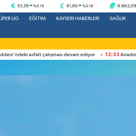
53,39
61,60
6.862,0
%
0.19
%
0.18
ÜPER LİG
EĞİTİM
KAYSERİ HABERLERİ
SAĞLIK
12:33
'ndeki asfalt çalışması devam ediyor
Anadolu'da 