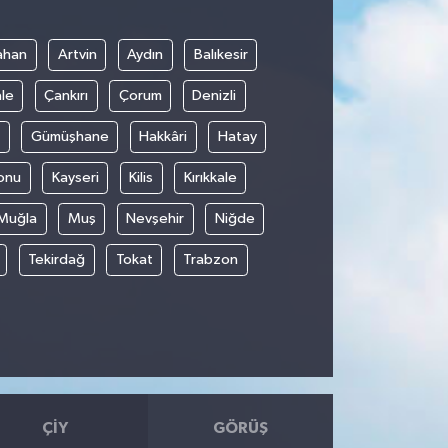
7
ahan
Artvin
Aydın
Balıkesir
le
Çankırı
Çorum
Denizli
Gümüşhane
Hakkâri
Hatay
onu
Kayseri
Kilis
Kırıkkale
Muğla
Muş
Nevşehir
Niğde
Tekirdağ
Tokat
Trabzon
ÇIY
GÖRÜŞ