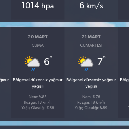
1014
6
hpa
km/s
20 MART
21 MART
CUMA
CUMARTESI
°
°
6
7
ağmur
Bölgesel düzensiz yağmur
Bölgesel düzensiz yağmur
Bölg
yağışlı
yağışlı
Nem: %85
Nem: %76
Rüzgar: 13 km/h
Rüzgar: 18 km/h
5
Yağış Olasılığı: %86
Yağış Olasılığı: %89