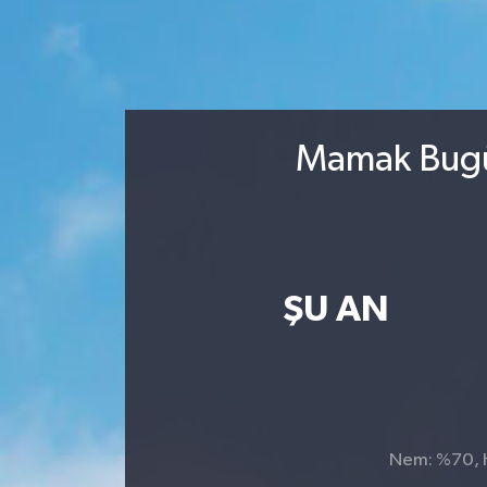
Mamak Bugün
ŞU AN
Nem: %70, Hi