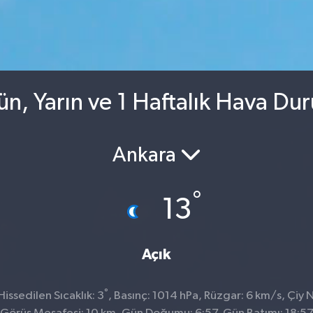
, Yarın ve 1 Haftalık Hava Du
Ankara
°
13
Açık
°
ssedilen Sıcaklık: 3
, Basınç: 1014 hPa, Rüzgar: 6 km/s, Çiy N