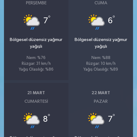
PERŞEMBE
CUMA
°
°
7
6
Bölgesel düzensiz yağmur
Bölgesel düzensiz yağmur
yağışlı
yağışlı
Nem: %76
Nem: %88
Rüzgar: 31 km/h
Rüzgar: 10 km/h
Yağış Olasılığı: %86
Yağış Olasılığı: %89
21 MART
22 MART
CUMARTESI
PAZAR
°
°
8
7