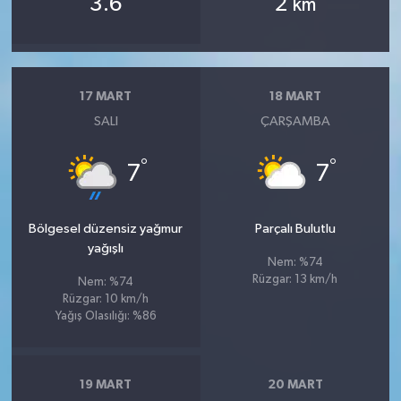
3.6
2
km
17 MART
18 MART
SALI
ÇARŞAMBA
°
°
7
7
Bölgesel düzensiz yağmur
Parçalı Bulutlu
yağışlı
Nem: %74
Rüzgar: 13 km/h
Nem: %74
Rüzgar: 10 km/h
Yağış Olasılığı: %86
19 MART
20 MART