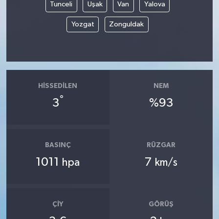
Tunceli
Uşak
Van
Yalova
Yozgat
Zonguldak
HISSEDILEN
NEM
°
3
%93
BASINÇ
RÜZGAR
1011
7
hpa
km/s
ÇIY
GÖRÜŞ