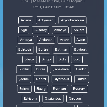
Görüş Mesafesi: 2 km, Gün Doğumu:
6:50, Gün Batımı: 18:48
Adana
Adıyaman
Afyonkarahisar
Ağrı
Aksaray
Amasya
Ankara
Antalya
Ardahan
Artvin
Aydın
Balıkesir
Bartın
Batman
Bayburt
Bilecik
Bingöl
Bitlis
Bolu
Burdur
Bursa
Çanakkale
Çankırı
Çorum
Denizli
Diyarbakır
Düzce
Edirne
Elazığ
Erzincan
Erzurum
Eskişehir
Gaziantep
Giresun