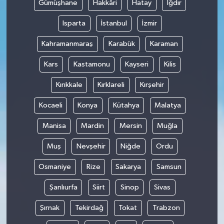
Gümüşhane
Hakkâri
Hatay
Iğdır
Isparta
İstanbul
İzmir
Kahramanmaraş
Karabük
Karaman
Kars
Kastamonu
Kayseri
Kilis
Kırıkkale
Kırklareli
Kırşehir
Kocaeli
Konya
Kütahya
Malatya
Manisa
Mardin
Mersin
Muğla
Muş
Nevşehir
Niğde
Ordu
Osmaniye
Rize
Sakarya
Samsun
Şanlıurfa
Siirt
Sinop
Sivas
Şırnak
Tekirdağ
Tokat
Trabzon