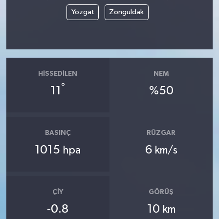
Yozgat
Zonguldak
HISSEDILEN
NEM
°
11
%50
BASINÇ
RÜZGAR
1015
6
hpa
km/s
ÇIY
GÖRÜŞ
-0.8
10
km