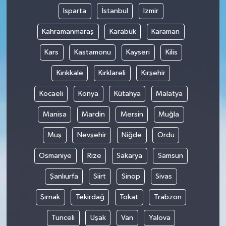
Isparta
İstanbul
İzmir
Kahramanmaraş
Karabük
Karaman
Kars
Kastamonu
Kayseri
Kilis
Kırıkkale
Kırklareli
Kırşehir
Kocaeli
Konya
Kütahya
Malatya
Manisa
Mardin
Mersin
Muğla
Muş
Nevşehir
Niğde
Ordu
Osmaniye
Rize
Sakarya
Samsun
Şanlıurfa
Siirt
Sinop
Sivas
Şırnak
Tekirdağ
Tokat
Trabzon
Tunceli
Uşak
Van
Yalova