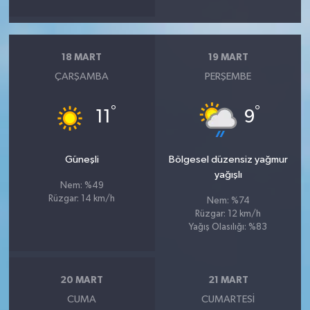
18 MART
19 MART
ÇARŞAMBA
PERŞEMBE
°
°
11
9
Güneşli
Bölgesel düzensiz yağmur
yağışlı
Nem: %49
Rüzgar: 14 km/h
Nem: %74
Rüzgar: 12 km/h
Yağış Olasılığı: %83
20 MART
21 MART
CUMA
CUMARTESI