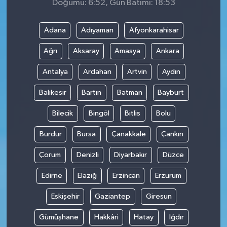
Doğumu: 6:52, Gün Batımı: 18:53
Adana
Adıyaman
Afyonkarahisar
Ağrı
Aksaray
Amasya
Ankara
Antalya
Ardahan
Artvin
Aydın
Balıkesir
Bartın
Batman
Bayburt
Bilecik
Bingöl
Bitlis
Bolu
Burdur
Bursa
Çanakkale
Çankırı
Çorum
Denizli
Diyarbakır
Düzce
Edirne
Elazığ
Erzincan
Erzurum
Eskişehir
Gaziantep
Giresun
Gümüşhane
Hakkâri
Hatay
Iğdır