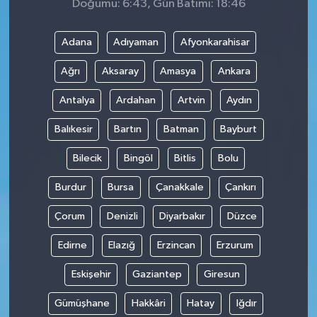
Doğumu: 6:43, Gün Batımı: 18:46
Adana
Adıyaman
Afyonkarahisar
Ağrı
Aksaray
Amasya
Ankara
Antalya
Ardahan
Artvin
Aydın
Balıkesir
Bartın
Batman
Bayburt
Bilecik
Bingöl
Bitlis
Bolu
Burdur
Bursa
Çanakkale
Çankırı
Çorum
Denizli
Diyarbakır
Düzce
Edirne
Elazığ
Erzincan
Erzurum
Eskişehir
Gaziantep
Giresun
Gümüşhane
Hakkâri
Hatay
Iğdır