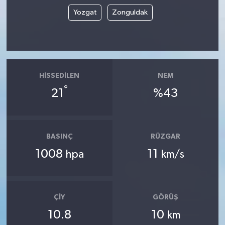
Yozgat
Zonguldak
HISSEDILEN
NEM
°
21
%43
BASINÇ
RÜZGAR
1008
11
hpa
km/s
ÇIY
GÖRÜŞ
10.8
10
km