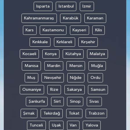
Isparta
İstanbul
İzmir
Kahramanmaraş
Karabük
Karaman
Kars
Kastamonu
Kayseri
Kilis
Kırıkkale
Kırklareli
Kırşehir
Kocaeli
Konya
Kütahya
Malatya
Manisa
Mardin
Mersin
Muğla
Muş
Nevşehir
Niğde
Ordu
Osmaniye
Rize
Sakarya
Samsun
Şanlıurfa
Siirt
Sinop
Sivas
Şırnak
Tekirdağ
Tokat
Trabzon
Tunceli
Uşak
Van
Yalova