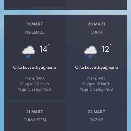
19 MART
20 MART
PERŞEMBE
CUMA
°
°
14
12
Orta kuvvetli yağmurlu
Orta kuvvetli yağmurlu
Nem: %80
Nem: %85
Rüzgar: 22 km/h
Rüzgar: 15 km/h
Yağış Olasılığı: %90
Yağış Olasılığı: %82
21 MART
22 MART
CUMARTESI
PAZAR