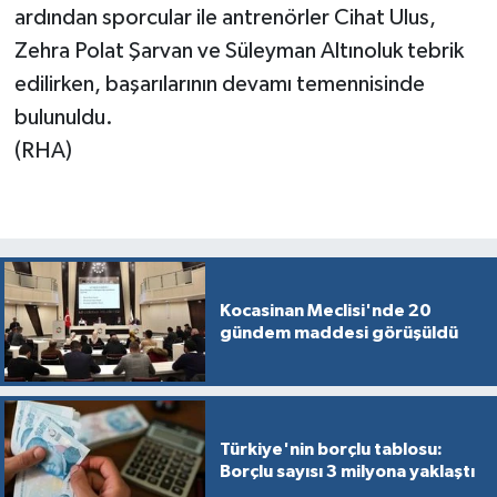
ardından sporcular ile antrenörler Cihat Ulus,
Zehra Polat Şarvan ve Süleyman Altınoluk tebrik
edilirken, başarılarının devamı temennisinde
bulunuldu.
(RHA)
Kocasinan Meclisi'nde 20
gündem maddesi görüşüldü
Türkiye'nin borçlu tablosu:
Borçlu sayısı 3 milyona yaklaştı