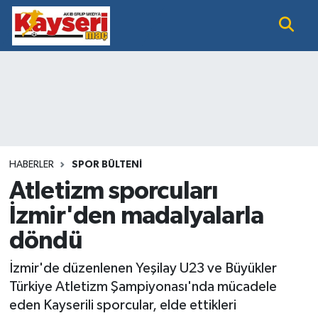
EĞİTİM
Nöbetçi Eczaneler
KAYSERİ HABER
Hava Durumu
KAYSERİSPOR
Namaz Vakitleri
SAĞLIK
Trafik Durumu
HABERLER
SPOR BÜLTENİ
Atletizm sporcuları
SİYASET GÜNDEMİ
Süper Lig Puan Durumu ve Fikstür
İzmir'den madalyalarla
döndü
SPOR BÜLTENİ
Tüm Manşetler
İzmir'de düzenlenen Yeşilay U23 ve Büyükler
SÜPER LİG
Son Dakika Haberleri
Türkiye Atletizm Şampiyonası'nda mücadele
eden Kayserili sporcular, elde ettikleri
Haber Arşivi