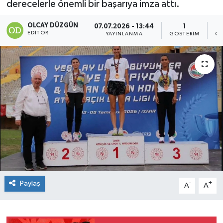
derecelerle önemli bir başarıya imza attı.
OLCAY DÜZGÜN
07.07.2026 - 13:44
1
EDITÖR
YAYINLANMA
GÖSTERIM
OK
Paylaş
-
+
A
A