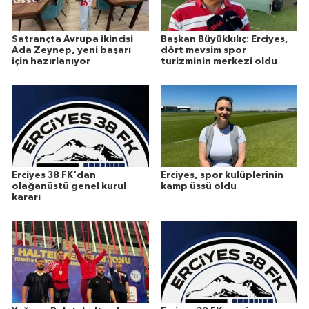
Satrançta Avrupa ikincisi
Başkan Büyükkılıç: Erciyes,
Ada Zeynep, yeni başarı
dört mevsim spor
için hazırlanıyor
turizminin merkezi oldu
Erciyes 38 FK'dan
Erciyes, spor kulüplerinin
olağanüstü genel kurul
kamp üssü oldu
kararı