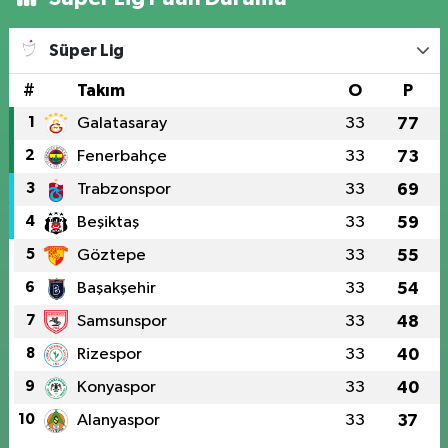
Süper Lig
#
Takım
O
P
1
Galatasaray
33
77
2
Fenerbahçe
33
73
3
Trabzonspor
33
69
4
Beşiktaş
33
59
5
Göztepe
33
55
6
Başakşehir
33
54
7
Samsunspor
33
48
8
Rizespor
33
40
9
Konyaspor
33
40
10
Alanyaspor
33
37