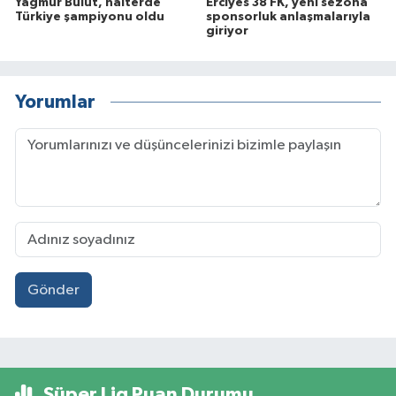
Yağmur Bulut, halterde
Erciyes 38 FK, yeni sezona
Türkiye şampiyonu oldu
sponsorluk anlaşmalarıyla
giriyor
Yorumlar
Gönder
Süper Lig Puan Durumu