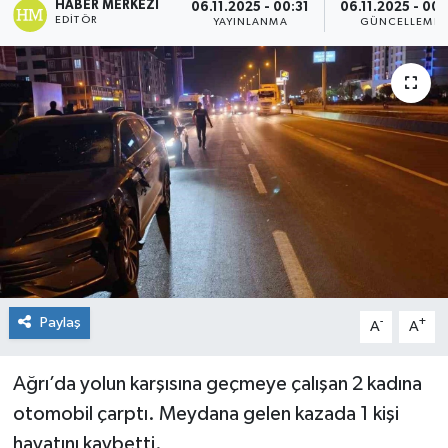
HABER MERKEZI
06.11.2025 - 00:31
06.11.2025 - 00:
EDITÖR
YAYINLANMA
GÜNCELLEME
Paylaş
-
+
A
A
Ağrı’da yolun karşısına geçmeye çalışan 2 kadına
otomobil çarptı. Meydana gelen kazada 1 kişi
hayatını kaybetti.