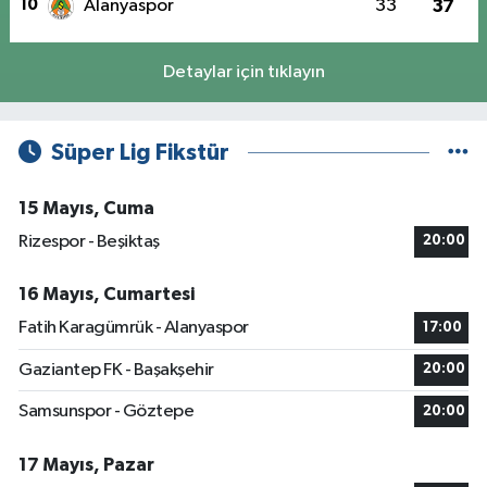
10
Alanyaspor
33
37
Detaylar için tıklayın
Süper Lig Fikstür
15 Mayıs, Cuma
Rizespor - Beşiktaş
20:00
16 Mayıs, Cumartesi
Fatih Karagümrük - Alanyaspor
17:00
Gaziantep FK - Başakşehir
20:00
Samsunspor - Göztepe
20:00
17 Mayıs, Pazar