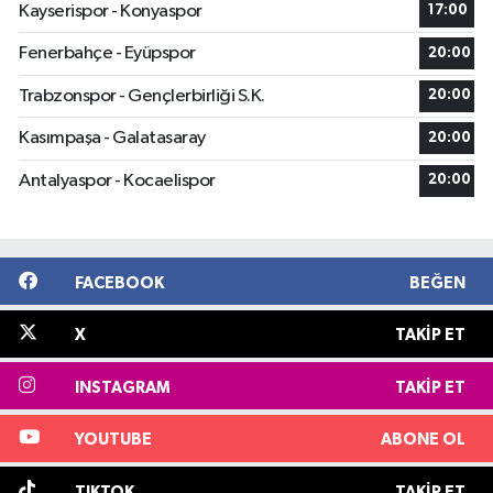
Kayserispor - Konyaspor
17:00
Fenerbahçe - Eyüpspor
20:00
Trabzonspor - Gençlerbirliği S.K.
20:00
Kasımpaşa - Galatasaray
20:00
Antalyaspor - Kocaelispor
20:00
FACEBOOK
BEĞEN
X
TAKIP ET
INSTAGRAM
TAKIP ET
YOUTUBE
ABONE OL
TIKTOK
TAKIP ET