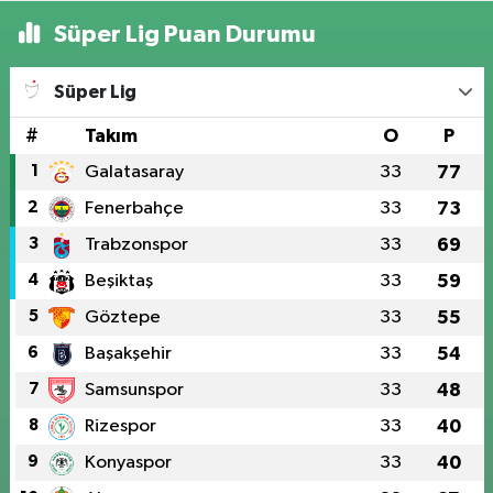
Süper Lig Puan Durumu
Süper Lig
#
Takım
O
P
1
Galatasaray
33
77
2
Fenerbahçe
33
73
3
Trabzonspor
33
69
4
Beşiktaş
33
59
5
Göztepe
33
55
6
Başakşehir
33
54
7
Samsunspor
33
48
8
Rizespor
33
40
9
Konyaspor
33
40