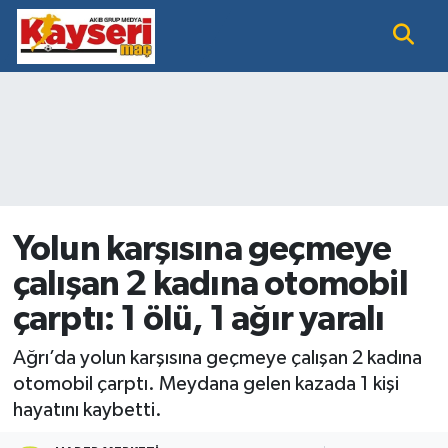
EĞİTİM
Nöbetçi Eczaneler
KAYSERİ HABER
Hava Durumu
KAYSERİSPOR
Namaz Vakitleri
SAĞLIK
Trafik Durumu
Yolun karşısına geçmeye
çalışan 2 kadına otomobil
SİYASET GÜNDEMİ
Süper Lig Puan Durumu ve Fikstür
çarptı: 1 ölü, 1 ağır yaralı
SPOR BÜLTENİ
Tüm Manşetler
Ağrı’da yolun karşısına geçmeye çalışan 2 kadına
SÜPER LİG
Son Dakika Haberleri
otomobil çarptı. Meydana gelen kazada 1 kişi
hayatını kaybetti.
Haber Arşivi