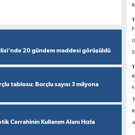
R
1
F
G
lisi'nde 20 gündem maddesi görüşüldü
S
1
K
çlu tablosu: Borçlu sayısı 3 milyona
F
T
K
tik Cerrahinin Kullanım Alanı Hızla
A