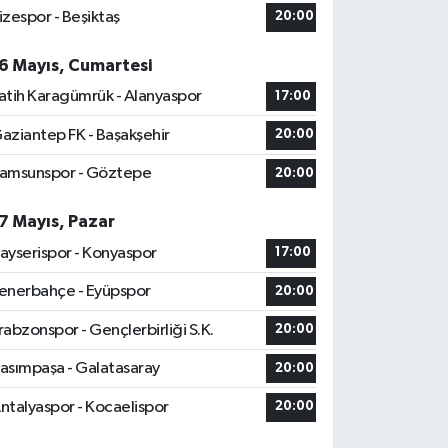
izespor - Beşiktaş
20:00
6 Mayıs, Cumartesi
atih Karagümrük - Alanyaspor
17:00
aziantep FK - Başakşehir
20:00
amsunspor - Göztepe
20:00
7 Mayıs, Pazar
ayserispor - Konyaspor
17:00
enerbahçe - Eyüpspor
20:00
rabzonspor - Gençlerbirliği S.K.
20:00
asımpaşa - Galatasaray
20:00
ntalyaspor - Kocaelispor
20:00