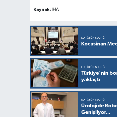
Kaynak:
İHA
EDITÖRÜN SEÇTIĞI
Kocasinan Mec
EDITÖRÜN SEÇTIĞI
Türkiye'nin bor
yaklaştı
EDITÖRÜN SEÇTIĞI
Ürolojide Robo
Genişliyor...