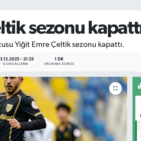
ltik sezonu kapatt
usu Yiğit Emre Çeltik sezonu kapattı.
3.12.2025 - 21:25
1 DK
GÜNCELLEME
OKUNMA SÜRESI