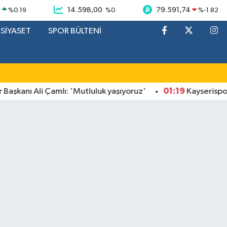
9
14.598,00
79.591,74
%
0.19
%
0
%
-1.82
SİYASET
SPOR BÜLTENİ
01:19
anı Ali Çamlı: 'Mutluluk yaşıyoruz'
Kayserispor gur