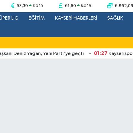
53,39
61,60
6.862,0
%
0.19
%
0.18
ÜPER LİG
EĞİTİM
KAYSERİ HABERLERİ
SAĞLIK
01:27
ı Deniz Yağan, Yeni Parti'ye geçti
Kayserispor Başk