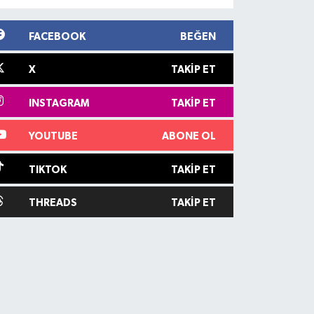
FACEBOOK
BEĞEN
X
TAKIP ET
INSTAGRAM
TAKIP ET
YOUTUBE
ABONE OL
TIKTOK
TAKIP ET
THREADS
TAKIP ET