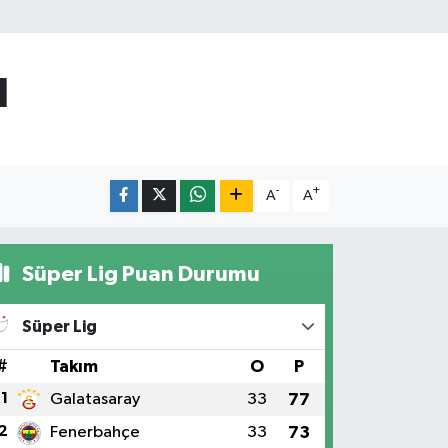
ı
-
+
A
A
Süper Lig Puan Durumu
Süper Lig
#
Takım
O
P
1
Galatasaray
33
77
2
Fenerbahçe
33
73