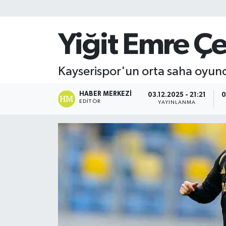
Yiğit Emre Çe
Kayserispor'un orta saha oyunc
HABER MERKEZI
03.12.2025 - 21:21
0
EDITÖR
YAYINLANMA