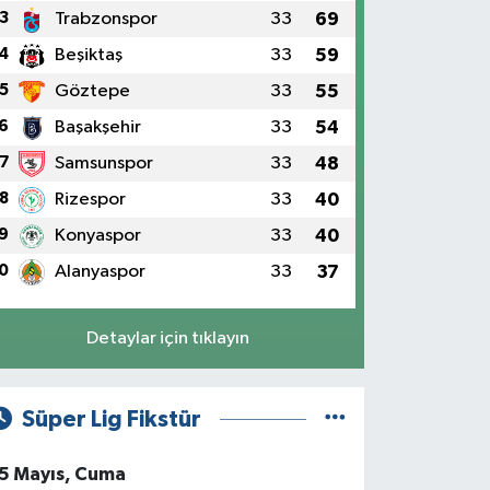
3
Trabzonspor
33
69
4
Beşiktaş
33
59
5
Göztepe
33
55
6
Başakşehir
33
54
7
Samsunspor
33
48
8
Rizespor
33
40
9
Konyaspor
33
40
0
Alanyaspor
33
37
Detaylar için tıklayın
Süper Lig Fikstür
5 Mayıs, Cuma