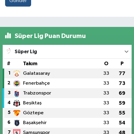
Gönder
Süper Lig Puan Durumu
Süper Lig
#
Takım
O
P
1
Galatasaray
33
77
2
Fenerbahçe
33
73
3
Trabzonspor
33
69
4
Beşiktaş
33
59
5
Göztepe
33
55
6
Başakşehir
33
54
7
Samsunspor
33
48