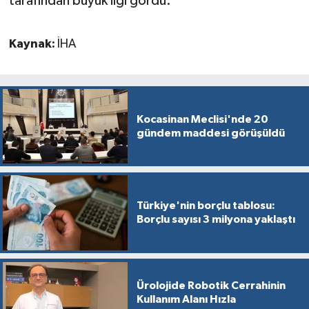
tarafından büyük ilgi gördü.
Kaynak:
İHA
Kocasinan Meclisi'nde 20
gündem maddesi görüşüldü
Türkiye'nin borçlu tablosu:
Borçlu sayısı 3 milyona yaklaştı
Ürolojide Robotik Cerrahinin
Kullanım Alanı Hızla