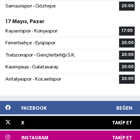
Samsunspor - Göztepe
20:00
17 Mayıs, Pazar
Kayserispor - Konyaspor
17:00
Fenerbahçe - Eyüpspor
20:00
Trabzonspor - Gençlerbirliği S.K.
20:00
Kasımpaşa - Galatasaray
20:00
Antalyaspor - Kocaelispor
20:00
FACEBOOK
BEĞEN
X
TAKIP ET
INSTAGRAM
TAKIP ET