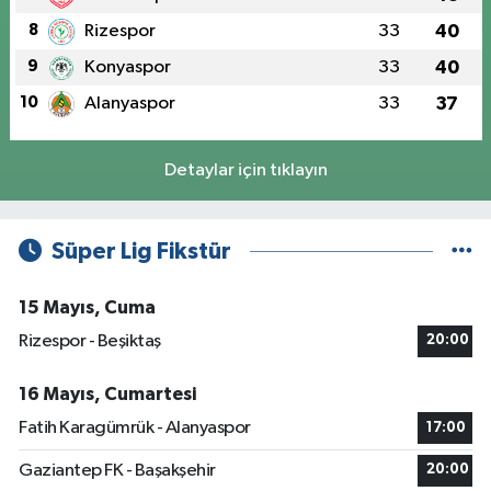
8
Rizespor
33
40
9
Konyaspor
33
40
10
Alanyaspor
33
37
Detaylar için tıklayın
Süper Lig Fikstür
15 Mayıs, Cuma
Rizespor - Beşiktaş
20:00
16 Mayıs, Cumartesi
Fatih Karagümrük - Alanyaspor
17:00
Gaziantep FK - Başakşehir
20:00