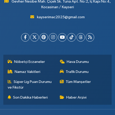
Gevher Nesibe Mah. Çiçek Sk. Tuna Apt. No:2, İç Kapı No:4,
Kocasinan / Kayseri
kayserimac2025@gmail.com
Nöbetçi Eczaneler
Hava Durumu
Namaz Vakitleri
Trafik Durumu
Süper Lig Puan Durumu
Tüm Manşetler
ve Fikstür
Son Dakika Haberleri
Haber Arşivi