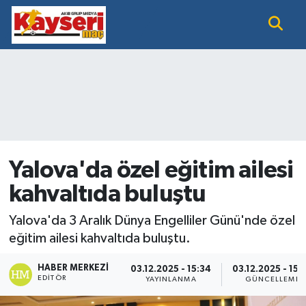
EĞİTİM
Nöbetçi Eczaneler
KAYSERİ HABER
Hava Durumu
KAYSERİSPOR
Namaz Vakitleri
SAĞLIK
Trafik Durumu
Yalova'da özel eğitim ailesi
kahvaltıda buluştu
SİYASET GÜNDEMİ
Süper Lig Puan Durumu ve Fikstür
Yalova'da 3 Aralık Dünya Engelliler Günü'nde özel
SPOR BÜLTENİ
Tüm Manşetler
eğitim ailesi kahvaltıda buluştu.
SÜPER LİG
Son Dakika Haberleri
HABER MERKEZI
03.12.2025 - 15:34
03.12.2025 - 15:
EDITÖR
YAYINLANMA
GÜNCELLEME
Haber Arşivi