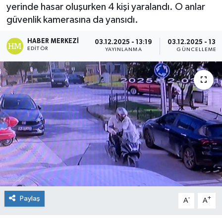
yerinde hasar oluşurken 4 kişi yaralandı. O anlar
güvenlik kamerasına da yansıdı.
HABER MERKEZI
03.12.2025 - 13:19
03.12.2025 - 13:
EDITÖR
YAYINLANMA
GÜNCELLEME
Paylaş
-
+
A
A