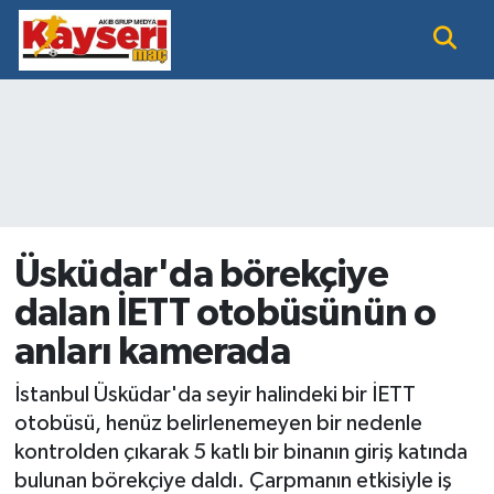
EĞİTİM
Nöbetçi Eczaneler
KAYSERİ HABER
Hava Durumu
KAYSERİSPOR
Namaz Vakitleri
SAĞLIK
Trafik Durumu
Üsküdar'da börekçiye
dalan İETT otobüsünün o
SİYASET GÜNDEMİ
Süper Lig Puan Durumu ve Fikstür
anları kamerada
SPOR BÜLTENİ
Tüm Manşetler
İstanbul Üsküdar'da seyir halindeki bir İETT
SÜPER LİG
Son Dakika Haberleri
otobüsü, henüz belirlenemeyen bir nedenle
kontrolden çıkarak 5 katlı bir binanın giriş katında
Haber Arşivi
bulunan börekçiye daldı. Çarpmanın etkisiyle iş