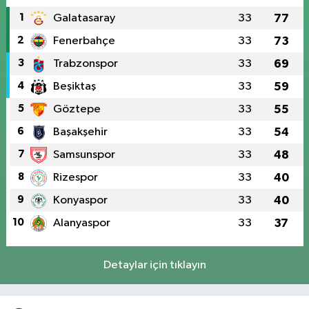
1
Galatasaray
33
77
2
Fenerbahçe
33
73
3
Trabzonspor
33
69
4
Beşiktaş
33
59
5
Göztepe
33
55
6
Başakşehir
33
54
7
Samsunspor
33
48
8
Rizespor
33
40
9
Konyaspor
33
40
10
Alanyaspor
33
37
Detaylar için tıklayın