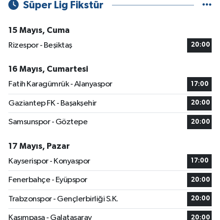
Süper Lig Fikstür
15 Mayıs, Cuma
Rizespor - Beşiktaş
20:00
16 Mayıs, Cumartesi
Fatih Karagümrük - Alanyaspor
17:00
Gaziantep FK - Başakşehir
20:00
Samsunspor - Göztepe
20:00
17 Mayıs, Pazar
Kayserispor - Konyaspor
17:00
Fenerbahçe - Eyüpspor
20:00
Trabzonspor - Gençlerbirliği S.K.
20:00
Kasımpaşa - Galatasaray
20:00