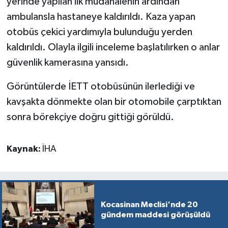
yerinde yapılan ilk müdahalenin ardından
ambulansla hastaneye kaldırıldı. Kaza yapan
otobüs çekici yardımıyla bulunduğu yerden
kaldırıldı. Olayla ilgili inceleme başlatılırken o anlar
güvenlik kamerasına yansıdı.
Görüntülerde İETT otobüsünün ilerlediği ve
kavşakta dönmekte olan bir otomobile çarptıktan
sonra börekçiye doğru gittiği görüldü.
Kaynak:
İHA
Kocasinan Meclisi'nde 20
gündem maddesi görüşüldü