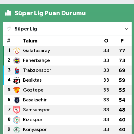
Süper Lig Puan Durumu
Süper Lig
#
Takım
O
P
1
Galatasaray
33
77
2
Fenerbahçe
33
73
3
Trabzonspor
33
69
4
Beşiktaş
33
59
5
Göztepe
33
55
6
Başakşehir
33
54
7
Samsunspor
33
48
8
Rizespor
33
40
9
Konyaspor
33
40