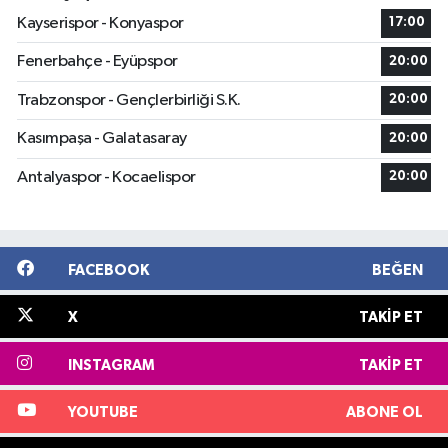
Kayserispor - Konyaspor
17:00
Fenerbahçe - Eyüpspor
20:00
Trabzonspor - Gençlerbirliği S.K.
20:00
Kasımpaşa - Galatasaray
20:00
Antalyaspor - Kocaelispor
20:00
FACEBOOK
BEĞEN
X
TAKIP ET
INSTAGRAM
TAKIP ET
YOUTUBE
ABONE OL