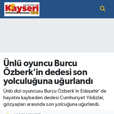
EĞİTİM
Nöbetçi Eczaneler
KAYSERİ HABER
Hava Durumu
KAYSERİSPOR
Namaz Vakitleri
SAĞLIK
Trafik Durumu
Ünlü oyuncu Burcu
Özberk'in dedesi son
SİYASET GÜNDEMİ
Süper Lig Puan Durumu ve Fikstür
yolculuğuna uğurlandı
SPOR BÜLTENİ
Tüm Manşetler
Ünlü dizi oyuncusu Burcu Özberk'in Eskişehir'de
SÜPER LİG
Son Dakika Haberleri
hayatını kaybeden dedesi Cumhuriyet Yıldızlar,
gözyaşları arasında son yolcuğuna uğurlandı.
Haber Arşivi