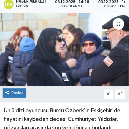
HABER MERKEZI
03.12.2025 - 14:26
03.12.2025 - 14:
EDITÖR
YAYINLANMA
GÜNCELLEME
Paylaş
-
+
A
A
Ünlü dizi oyuncusu Burcu Özberk'in Eskişehir'de
hayatını kaybeden dedesi Cumhuriyet Yıldızlar,
gözyaşları arasında son yolcuğuna uğurlandı.