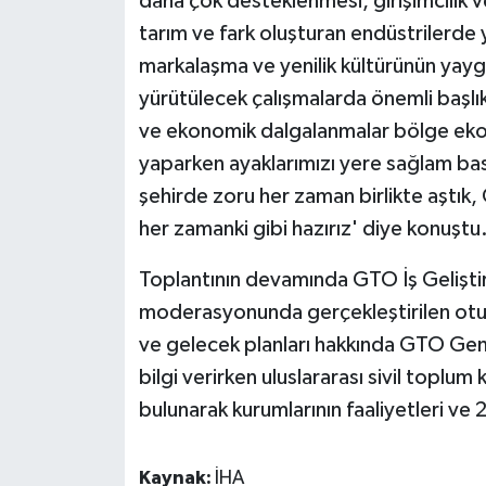
daha çok desteklenmesi, girişimcilik v
tarım ve fark oluşturan endüstrilerde y
markalaşma ve yenilik kültürünün yaygı
yürütülecek çalışmalarda önemli başlık
ve ekonomik dalgalanmalar bölge ekono
yaparken ayaklarımızı yere sağlam ba
şehirde zoru her zaman birlikte aştık,
her zamanki gibi hazırız' diye konuştu
Toplantının devamında GTO İş Gelişti
moderasyonunda gerçekleştirilen otu
ve gelecek planları hakkında GTO Gene
bilgi verirken uluslararası sivil toplu
bulunarak kurumlarının faaliyetleri ve 2
Kaynak:
İHA