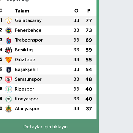
#
Takım
O
P
1
Galatasaray
33
77
2
Fenerbahçe
33
73
3
Trabzonspor
33
69
4
Beşiktaş
33
59
5
Göztepe
33
55
6
Başakşehir
33
54
7
Samsunspor
33
48
8
Rizespor
33
40
9
Konyaspor
33
40
0
Alanyaspor
33
37
Detaylar için tıklayın