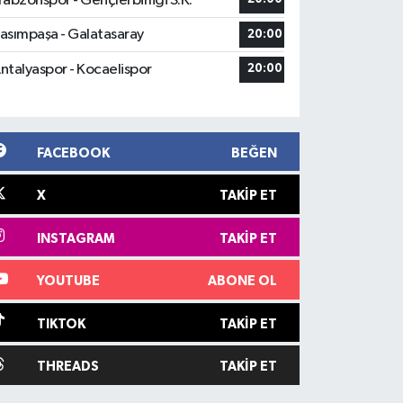
rabzonspor - Gençlerbirliği S.K.
asımpaşa - Galatasaray
20:00
ntalyaspor - Kocaelispor
20:00
FACEBOOK
BEĞEN
X
TAKIP ET
INSTAGRAM
TAKIP ET
YOUTUBE
ABONE OL
TIKTOK
TAKIP ET
THREADS
TAKIP ET