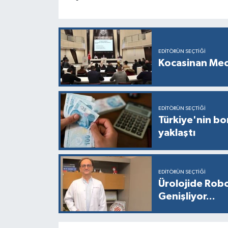
EDITÖRÜN SEÇTIĞI
Kocasinan Mec
EDITÖRÜN SEÇTIĞI
Türkiye'nin bor
yaklaştı
EDITÖRÜN SEÇTIĞI
Ürolojide Robo
Genişliyor...