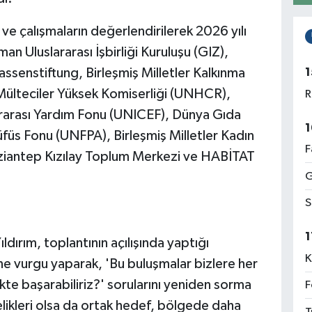
ve çalışmaların değerlendirilerek 2026 yılı
an Uluslararası İşbirliği Kuruluşu (GIZ),
1
ssenstiftung, Birleşmiş Milletler Kalkınma
 Mülteciler Yüksek Komiserliği (UNHCR),
R
lararası Yardım Fonu (UNICEF), Dünya Gıda
1
üfüs Fonu (UNFPA), Birleşmiş Milletler Kadın
F
ziantep Kızılay Toplum Merkezi ve HABİTAT
G
S
1
ırım, toplantının açılışında yaptığı
K
ne vurgu yaparak, 'Bu buluşmalar bizlere her
ikte başarabiliriz?' sorularını yeniden sorma
F
celikleri olsa da ortak hedef, bölgede daha