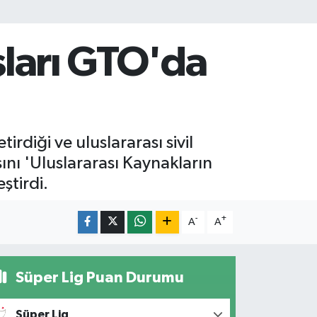
şları GTO'da
rdiği ve uluslararası sivil
ını 'Uluslararası Kaynakların
ştirdi.
-
+
A
A
Süper Lig Puan Durumu
Süper Lig