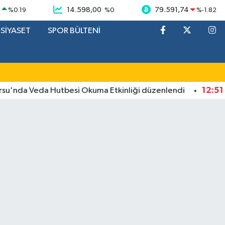
9
14.598,00
79.591,74
%
0.19
%
0
%
-1.82
SİYASET
SPOR BÜLTENİ
12:51
da Veda Hutbesi Okuma Etkinliği düzenlendi
Başkan