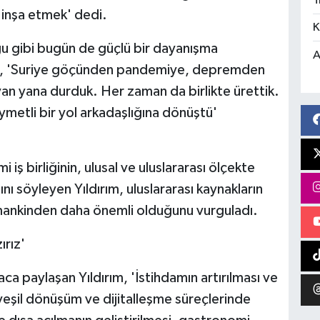
T
k inşa etmek' dedi.
K
ğu gibi bugün de güçlü bir dayanışma
A
arak, 'Suriye göçünden pandemiye, depremden
yan yana durduk. Her zaman da birlikte ürettik.
 kıymetli bir yol arkadaşlığına dönüştü'
iş birliğinin, ulusal ve uluslararası ölçekte
nı söyleyen Yıldırım, uluslararası kaynakların
amankinden daha önemli olduğunu vurguladı.
ırız'
aca paylaşan Yıldırım, 'İstihdamın artırılması ve
 yeşil dönüşüm ve dijitalleşme süreçlerinde