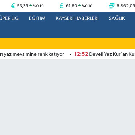
53,39
61,60
6.862,0
%
0.19
%
0.18
ÜPER LİG
EĞİTİM
KAYSERİ HABERLERİ
SAĞLIK
12:52
 mevsimine renk katıyor
Develi Yaz Kur'an Kursu'n