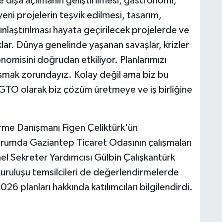
e dışa açılmanın geliştirilmesi, gastronomi,
eni projelerin teşvik edilmesi, tasarım,
nlaştırılması hayata geçirilecek projelerde ve
lar. Dünya genelinde yaşanan savaşlar, krizler
misini doğrudan etkiliyor. Planlarımızı
smak zorundayız. Kolay değil ama biz bu
 GTO olarak biz çözüm üretmeye ve iş birliğine
.
rme Danışmanı Figen Çeliktürk'ün
rumda Gaziantep Ticaret Odasının çalışmaları
l Sekreter Yardımcısı Gülbin Çalışkantürk
m kuruluşu temsilcileri de değerlendirmelerde
026 planları hakkında katılımcıları bilgilendirdi.