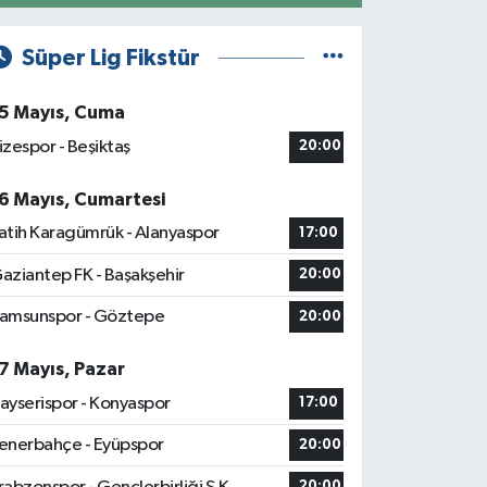
Süper Lig Fikstür
5 Mayıs, Cuma
izespor - Beşiktaş
20:00
6 Mayıs, Cumartesi
atih Karagümrük - Alanyaspor
17:00
aziantep FK - Başakşehir
20:00
amsunspor - Göztepe
20:00
7 Mayıs, Pazar
ayserispor - Konyaspor
17:00
enerbahçe - Eyüpspor
20:00
20:00