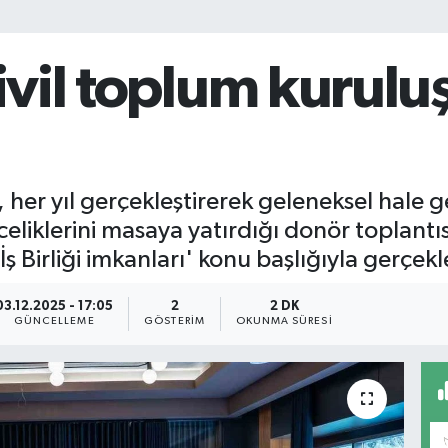
sivil toplum kurulu
er yıl gerçekleştirerek geleneksel hale geti
eliklerini masaya yatırdığı donör toplantıs
ş Birliği imkanları' konu başlığıyla gerçekle
03.12.2025 - 17:05
2
2 DK
GÜNCELLEME
GÖSTERIM
OKUNMA SÜRESI