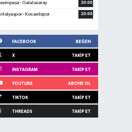
asımpaşa - Galatasaray
20:00
ntalyaspor - Kocaelispor
20:00
FACEBOOK
BEĞEN
X
TAKIP ET
INSTAGRAM
TAKIP ET
YOUTUBE
ABONE OL
TIKTOK
TAKIP ET
THREADS
TAKIP ET