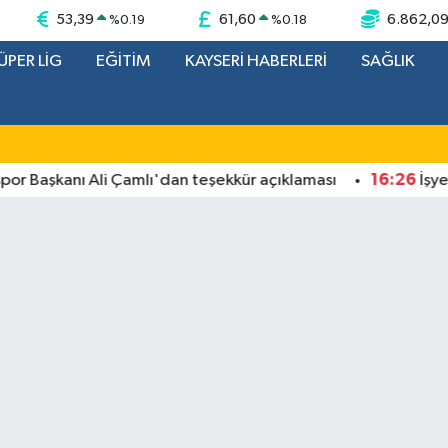
53,39
61,60
6.862,0
%
0.19
%
0.18
ÜPER LİG
EĞİTİM
KAYSERİ HABERLERİ
SAĞLIK
16:26
aşkanı Ali Çamlı'dan teşekkür açıklaması
İşyerind