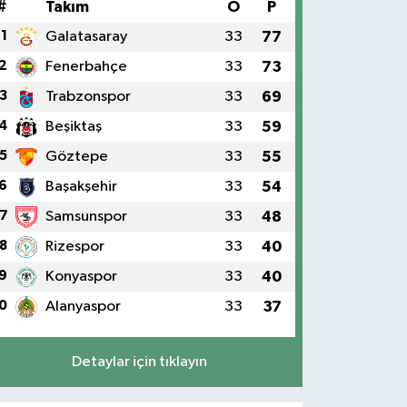
#
Takım
O
P
1
Galatasaray
33
77
2
Fenerbahçe
33
73
3
Trabzonspor
33
69
4
Beşiktaş
33
59
5
Göztepe
33
55
6
Başakşehir
33
54
7
Samsunspor
33
48
8
Rizespor
33
40
9
Konyaspor
33
40
0
Alanyaspor
33
37
Detaylar için tıklayın