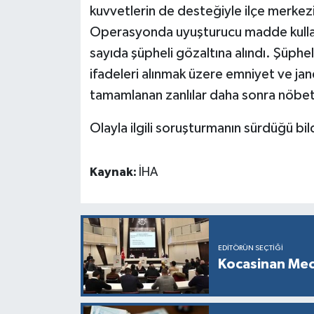
kuvvetlerin de desteğiyle ilçe merkez
Operasyonda uyuşturucu madde kulland
sayıda şüpheli gözaltına alındı. Şüphel
ifadeleri alınmak üzere emniyet ve jan
tamamlanan zanlılar daha sonra nöbe
Olayla ilgili soruşturmanın sürdüğü bild
Kaynak:
İHA
EDITÖRÜN SEÇTIĞI
Kocasinan Mec