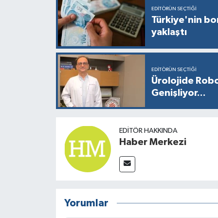
EDITÖRÜN SEÇTIĞI
Türkiye'nin bor
yaklaştı
EDITÖRÜN SEÇTIĞI
Ürolojide Robo
Genişliyor...
EDITÖR HAKKINDA
Haber Merkezi
Yorumlar