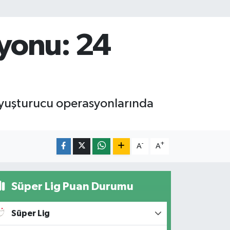
yonu: 24
uyuşturucu operasyonlarında
-
+
A
A
Süper Lig Puan Durumu
Süper Lig