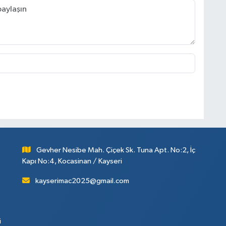
Gevher Nesibe Mah. Çiçek Sk. Tuna Apt. No:2, İç
Kapı No:4, Kocasinan / Kayseri
kayserimac2025@gmail.com
i