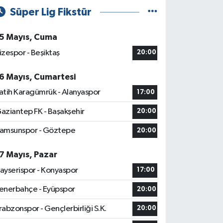
Süper Lig Fikstür
5 Mayıs, Cuma
izespor - Beşiktaş
20:00
6 Mayıs, Cumartesi
atih Karagümrük - Alanyaspor
17:00
aziantep FK - Başakşehir
20:00
amsunspor - Göztepe
20:00
7 Mayıs, Pazar
ayserispor - Konyaspor
17:00
enerbahçe - Eyüpspor
20:00
rabzonspor - Gençlerbirliği S.K.
20:00