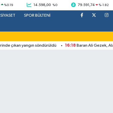
9
14.598,00
79.591,74
%
0.19
%
0
%
-1.82
SİYASET
SPOR BÜLTENİ
16:18
e çıkan yangın söndürüldü
Baran Ali Gezek, Alanya