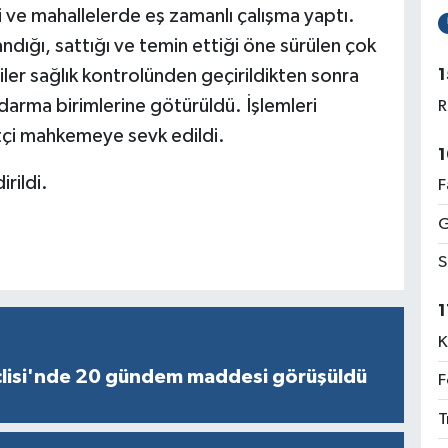
i ve mahallelerde eş zamanlı çalışma yaptı.
ığı, sattığı ve temin ettiği öne sürülen çok
1
iler sağlık kontrolünden geçirildikten sonra
darma birimlerine götürüldü. İşlemleri
R
tçi mahkemeye sevk edildi.
1
irildi.
F
G
S
1
K
lisi'nde 20 gündem maddesi görüşüldü
F
T