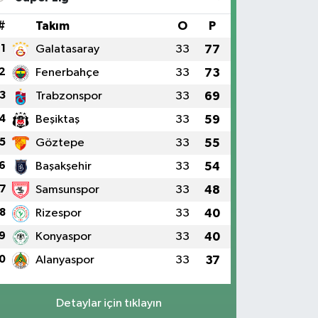
#
Takım
O
P
1
Galatasaray
33
77
2
Fenerbahçe
33
73
3
Trabzonspor
33
69
4
Beşiktaş
33
59
5
Göztepe
33
55
6
Başakşehir
33
54
7
Samsunspor
33
48
8
Rizespor
33
40
9
Konyaspor
33
40
0
Alanyaspor
33
37
Detaylar için tıklayın