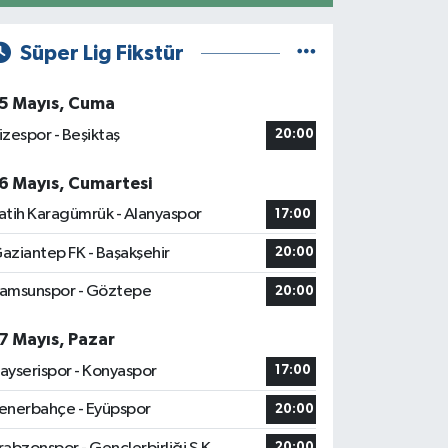
Süper Lig Fikstür
5 Mayıs, Cuma
izespor - Beşiktaş
20:00
6 Mayıs, Cumartesi
atih Karagümrük - Alanyaspor
17:00
aziantep FK - Başakşehir
20:00
amsunspor - Göztepe
20:00
7 Mayıs, Pazar
ayserispor - Konyaspor
17:00
enerbahçe - Eyüpspor
20:00
20:00