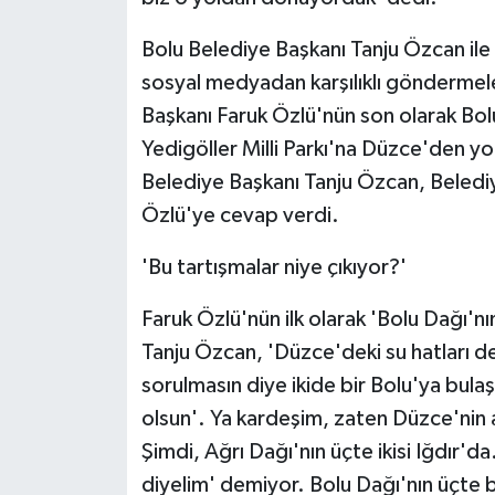
Bolu Belediye Başkanı Tanju Özcan ile
sosyal medyadan karşılıklı göndermele
Başkanı Faruk Özlü'nün son olarak Bolu
Yedigöller Milli Parkı'na Düzce'den yol
Belediye Başkanı Tanju Özcan, Belediye
Özlü'ye cevap verdi.
'Bu tartışmalar niye çıkıyor?'
Faruk Özlü'nün ilk olarak 'Bolu Dağı'n
Tanju Özcan, 'Düzce'deki su hatları 
sorulmasın diye ikide bir Bolu'ya bula
olsun'. Ya kardeşim, zaten Düzce'nin 
Şimdi, Ağrı Dağı'nın üçte ikisi Iğdır'da.
diyelim' demiyor. Bolu Dağı'nın üçte b