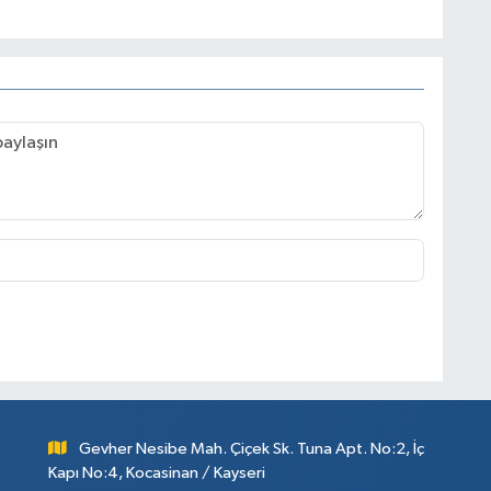
Gevher Nesibe Mah. Çiçek Sk. Tuna Apt. No:2, İç
Kapı No:4, Kocasinan / Kayseri