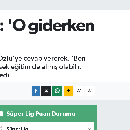
: 'O giderken
Özlü'ye cevap vererek, 'Ben
sek eğitim de almış olabilir.
edi.
-
+
A
A
Süper Lig Puan Durumu
Süper Lig