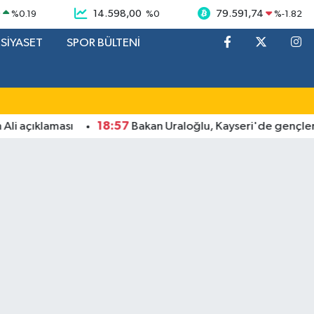
9
14.598,00
79.591,74
%
0.19
%
0
%
-1.82
SİYASET
SPOR BÜLTENİ
18:57
çıklaması
Bakan Uraloğlu, Kayseri'de gençlerle bu