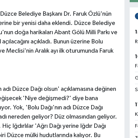
 Düzce Belediye Başkanı Dr. Faruk Özlü'nün
rine bir yenisi daha eklendi. Düzce Belediye
1
'nun doğa harikaları Abant Gölü Milli Parkı ve
 açılacağını açıkladı. Bunun üzerine Bolu
R
 Meclisi'nin Aralık ayı ilk oturumunda Faruk
1
F
G
ın adı Düzce Dağı olsun' açıklamasına değinen
S
değişecek 'Niye değişmedi?' diye bana
1
şıyor. Yok, 'Bolu Dağı'nın adı Düzce Dağı
K
adı nereden geliyor? Düz olmasından geliyor.
 Hiç Iğdırlılar 'Ağrı Dağı yerine Iğdır Dağı
F
iri Düzce mülki hudutlarında kalıyor. Bu