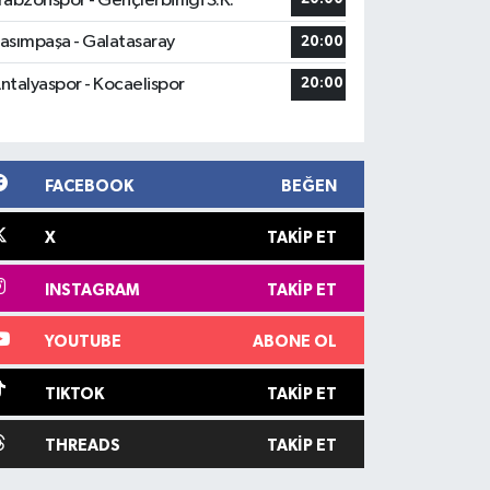
rabzonspor - Gençlerbirliği S.K.
asımpaşa - Galatasaray
20:00
ntalyaspor - Kocaelispor
20:00
FACEBOOK
BEĞEN
X
TAKIP ET
INSTAGRAM
TAKIP ET
YOUTUBE
ABONE OL
TIKTOK
TAKIP ET
THREADS
TAKIP ET