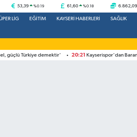
53,39
61,60
6.862,0
%
0.19
%
0.18
ÜPER LİG
EĞİTİM
KAYSERİ HABERLERİ
SAĞLIK
20:21
üçlü Türkiye demektir'
Kayserispor'dan Baran Ali a