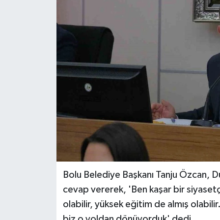
Bolu Belediye Başkanı Tanju Özcan, D
cevap vererek, 'Ben kaşar bir siyasetçi
olabilir, yüksek eğitim de almış olabili
biz o yoldan dönüyorduk' dedi.