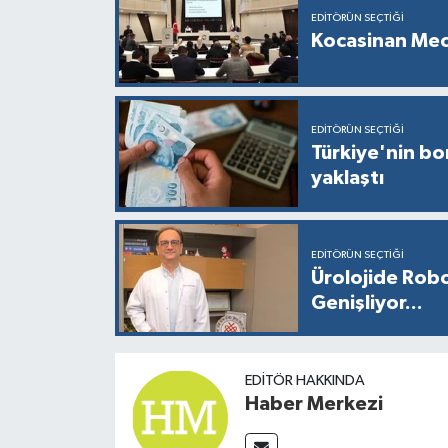
EDITÖRÜN SEÇTIĞI
Kocasinan Mec
EDITÖRÜN SEÇTIĞI
Türkiye'nin bor
yaklaştı
EDITÖRÜN SEÇTIĞI
Ürolojide Robo
Genişliyor...
EDITÖR HAKKINDA
Haber Merkezi