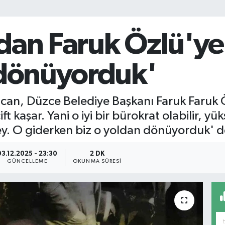
dan Faruk Özlü'ye
 dönüyorduk'
can, Düzce Belediye Başkanı Faruk Faruk 
t kaşar. Yani o iyi bir bürokrat olabilir, yük
şey. O giderken biz o yoldan dönüyorduk' d
03.12.2025 - 23:30
2 DK
GÜNCELLEME
OKUNMA SÜRESI