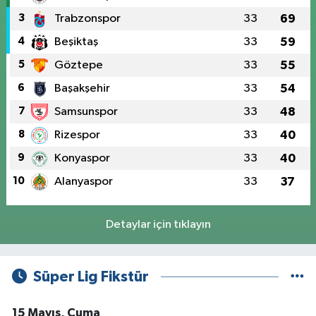
3
Trabzonspor
33
69
4
Beşiktaş
33
59
5
Göztepe
33
55
6
Başakşehir
33
54
7
Samsunspor
33
48
8
Rizespor
33
40
9
Konyaspor
33
40
10
Alanyaspor
33
37
Detaylar için tıklayın
Süper Lig Fikstür
15 Mayıs, Cuma