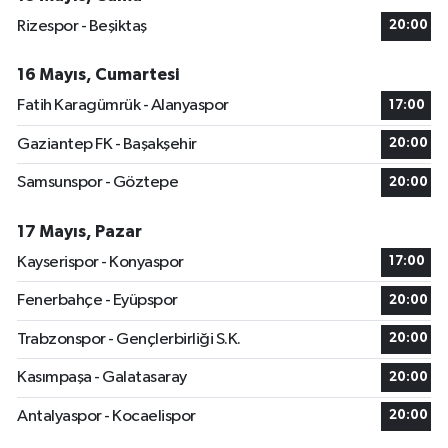
Rizespor - Beşiktaş
20:00
16 Mayıs, Cumartesi
Fatih Karagümrük - Alanyaspor
17:00
Gaziantep FK - Başakşehir
20:00
Samsunspor - Göztepe
20:00
17 Mayıs, Pazar
Kayserispor - Konyaspor
17:00
Fenerbahçe - Eyüpspor
20:00
Trabzonspor - Gençlerbirliği S.K.
20:00
Kasımpaşa - Galatasaray
20:00
Antalyaspor - Kocaelispor
20:00