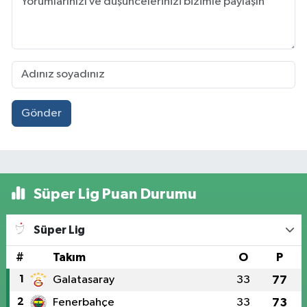
Gönder
Süper Lig Puan Durumu
Süper Lig
#
Takım
O
P
1
Galatasaray
33
77
2
Fenerbahçe
33
73