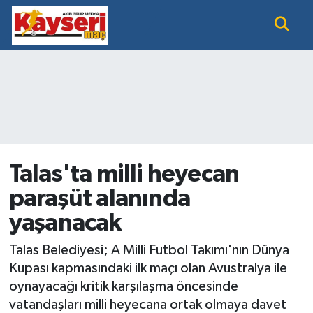
EĞİTİM
Nöbetçi Eczaneler
KAYSERİ HABER
Hava Durumu
KAYSERİSPOR
Namaz Vakitleri
SAĞLIK
Trafik Durumu
Talas'ta milli heyecan
paraşüt alanında
SİYASET GÜNDEMİ
Süper Lig Puan Durumu ve Fikstür
yaşanacak
SPOR BÜLTENİ
Tüm Manşetler
Talas Belediyesi; A Milli Futbol Takımı'nın Dünya
SÜPER LİG
Son Dakika Haberleri
Kupası kapmasındaki ilk maçı olan Avustralya ile
oynayacağı kritik karşılaşma öncesinde
Haber Arşivi
vatandaşları milli heyecana ortak olmaya davet