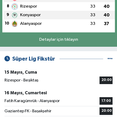
8
Rizespor
33
40
9
Konyaspor
33
40
10
Alanyaspor
33
37
Detaylar için tıklayın
Süper Lig Fikstür
15 Mayıs, Cuma
Rizespor - Beşiktaş
20:00
16 Mayıs, Cumartesi
Fatih Karagümrük - Alanyaspor
17:00
Gaziantep FK - Başakşehir
20:00