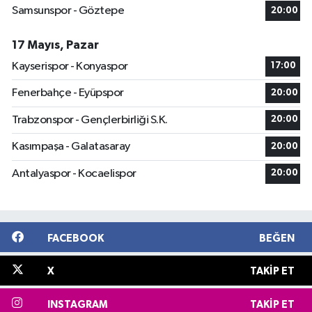
Samsunspor - Göztepe
20:00
17 Mayıs, Pazar
Kayserispor - Konyaspor
17:00
Fenerbahçe - Eyüpspor
20:00
Trabzonspor - Gençlerbirliği S.K.
20:00
Kasımpaşa - Galatasaray
20:00
Antalyaspor - Kocaelispor
20:00
FACEBOOK
BEĞEN
X
TAKIP ET
INSTAGRAM
TAKIP ET