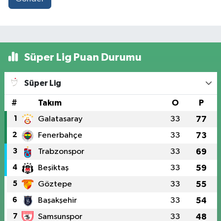
Süper Lig Puan Durumu
Süper Lig
#
Takım
O
P
1
Galatasaray
33
77
2
Fenerbahçe
33
73
3
Trabzonspor
33
69
4
Beşiktaş
33
59
5
Göztepe
33
55
6
Başakşehir
33
54
7
Samsunspor
33
48