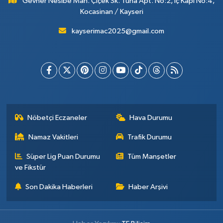
Gevher Nesibe Mah. Çiçek Sk. Tuna Apt. No:2, İç Kapı No:4,
Kocasinan / Kayseri
kayserimac2025@gmail.com
Nöbetçi Eczaneler
Hava Durumu
Namaz Vakitleri
Trafik Durumu
Süper Lig Puan Durumu
Tüm Manşetler
ve Fikstür
Son Dakika Haberleri
Haber Arşivi