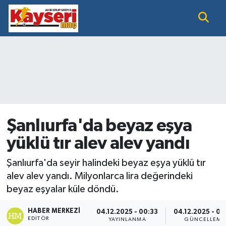
EĞİTİM
Nöbetçi Eczaneler
KAYSERİ HABER
Hava Durumu
KAYSERİSPOR
Namaz Vakitleri
SAĞLIK
Trafik Durumu
Şanlıurfa'da beyaz eşya
yüklü tır alev alev yandı
SİYASET GÜNDEMİ
Süper Lig Puan Durumu ve Fikstür
Şanlıurfa'da seyir halindeki beyaz eşya yüklü tır
SPOR BÜLTENİ
Tüm Manşetler
alev alev yandı. Milyonlarca lira değerindeki
beyaz eşyalar küle döndü.
SÜPER LİG
Son Dakika Haberleri
HABER MERKEZI
04.12.2025 - 00:33
04.12.2025 - 00
Haber Arşivi
EDITÖR
YAYINLANMA
GÜNCELLEME