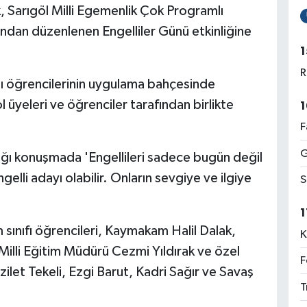
k, Sarıgöl Milli Egemenlik Çok Programlı
fından düzenlenen Engelliler Günü etkinliğine
1
R
anı öğrencilerinin uygulama bahçesinde
l üyeleri ve öğrenciler tarafından birlikte
1
F
G
ığı konuşmada 'Engellileri sadece bugün değil
lli adayı olabilir. Onların sevgiye ve ilgiye
S
1
 sınıfı öğrencileri, Kaymakam Halil Dalak,
K
Milli Eğitim Müdürü Cezmi Yıldırak ve özel
F
let Tekeli, Ezgi Barut, Kadri Sağır ve Savaş
T