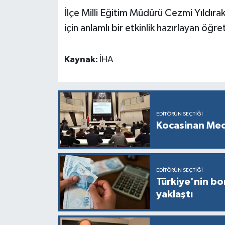
İlçe Milli Eğitim Müdürü Cezmi Yıldıra
için anlamlı bir etkinlik hazırlayan öğ
Kaynak:
İHA
EDITÖRÜN SEÇTIĞI
Kocasinan Mec
EDITÖRÜN SEÇTIĞI
Türkiye'nin bor
yaklaştı