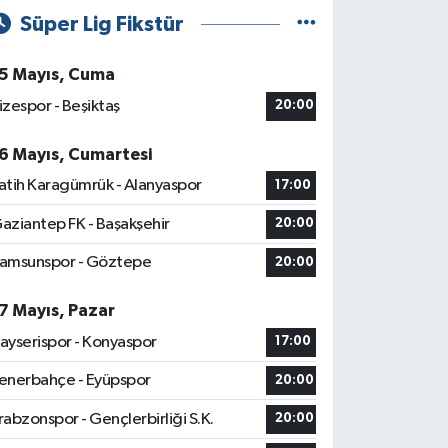
Süper Lig Fikstür
5 Mayıs, Cuma
izespor - Beşiktaş
20:00
6 Mayıs, Cumartesi
atih Karagümrük - Alanyaspor
17:00
aziantep FK - Başakşehir
20:00
amsunspor - Göztepe
20:00
7 Mayıs, Pazar
ayserispor - Konyaspor
17:00
enerbahçe - Eyüpspor
20:00
rabzonspor - Gençlerbirliği S.K.
20:00