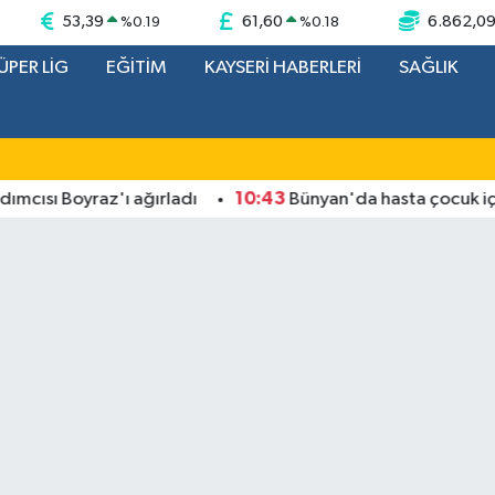
53,39
61,60
6.862,0
%
0.19
%
0.18
ÜPER LİG
EĞİTİM
KAYSERİ HABERLERİ
SAĞLIK
10:43
ısı Boyraz'ı ağırladı
Bünyan'da hasta çocuk için 