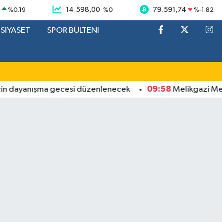
9
14.598,00
79.591,74
%
0.19
%
0
%
-1.82
SİYASET
SPOR BÜLTENİ
09:58
dayanışma gecesi düzenlenecek
Melikgazi Medreses