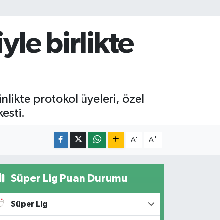
yle birlikte
likte protokol üyeleri, özel
kesti.
-
+
A
A
Süper Lig Puan Durumu
Süper Lig