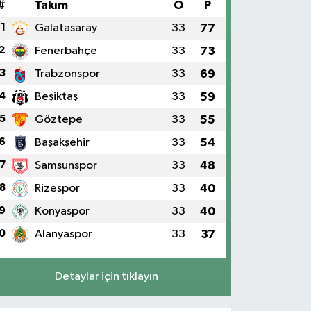
#
Takım
O
P
1
Galatasaray
33
77
2
Fenerbahçe
33
73
3
Trabzonspor
33
69
4
Beşiktaş
33
59
5
Göztepe
33
55
6
Başakşehir
33
54
7
Samsunspor
33
48
8
Rizespor
33
40
9
Konyaspor
33
40
0
Alanyaspor
33
37
Detaylar için tıklayın