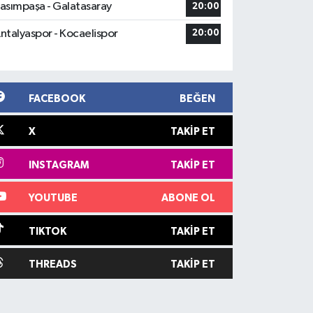
asımpaşa - Galatasaray
20:00
ntalyaspor - Kocaelispor
20:00
FACEBOOK
BEĞEN
X
TAKIP ET
INSTAGRAM
TAKIP ET
YOUTUBE
ABONE OL
TIKTOK
TAKIP ET
THREADS
TAKIP ET