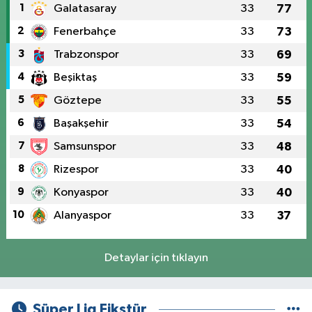
1
Galatasaray
33
77
2
Fenerbahçe
33
73
3
Trabzonspor
33
69
4
Beşiktaş
33
59
5
Göztepe
33
55
6
Başakşehir
33
54
7
Samsunspor
33
48
8
Rizespor
33
40
9
Konyaspor
33
40
10
Alanyaspor
33
37
Detaylar için tıklayın
Süper Lig Fikstür