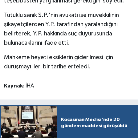
teşebbüsten yargılanması gerektiğini söyledi.
Tutuklu sanık S.P.'nin avukatı ise müvekkilinin
şikayetçilerden Y.P. tarafından yaralandığını
belirterek, Y.P. hakkında suç duyurusunda
bulunacaklarını ifade etti.
Mahkeme heyeti eksiklerin giderilmesi için
duruşmayı ileri bir tarihe erteledi.
Kaynak:
İHA
Kocasinan Meclisi'nde 20
gündem maddesi görüşüldü