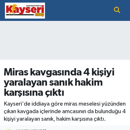
EĞİTİM
Nöbetçi Eczaneler
KAYSERİ HABER
Hava Durumu
KAYSERİSPOR
Namaz Vakitleri
SAĞLIK
Trafik Durumu
Miras kavgasında 4 kişiyi
yaralayan sanık hakim
SİYASET GÜNDEMİ
Süper Lig Puan Durumu ve Fikstür
karşısına çıktı
SPOR BÜLTENİ
Tüm Manşetler
Kayseri'de iddiaya göre miras meselesi yüzünden
SÜPER LİG
Son Dakika Haberleri
çıkan kavgada içlerinde amcasının da bulunduğu 4
kişiyi yaralayan sanık, hakim karşısına çıktı.
Haber Arşivi