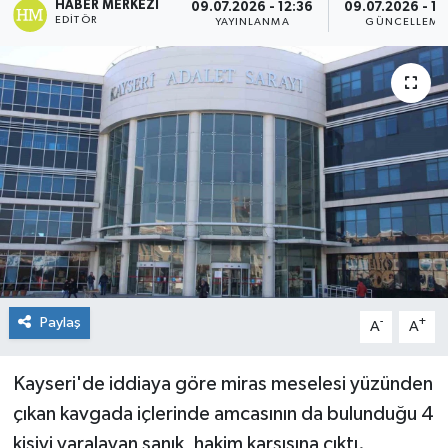
HABER MERKEZI
09.07.2026 - 12:36
09.07.2026 - 12
EDITÖR
YAYINLANMA
GÜNCELLEME
Paylaş
-
+
A
A
Kayseri'de iddiaya göre miras meselesi yüzünden
çıkan kavgada içlerinde amcasının da bulunduğu 4
kişiyi yaralayan sanık, hakim karşısına çıktı.