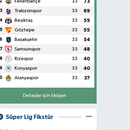
2
Fenerbahçe
33
73
3
Trabzonspor
33
69
4
Beşiktaş
33
59
5
Göztepe
33
55
6
Başakşehir
33
54
7
Samsunspor
33
48
8
Rizespor
33
40
9
Konyaspor
33
40
0
Alanyaspor
33
37
Detaylar için tıklayın
Süper Lig Fikstür