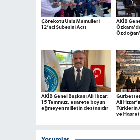
Çörekotu Unlu Mamulleri
AKİB Gene
12’nci Şubesini Açtı
Özkara’d
Özdoğan’
AKİB Genel Başkanı Ali Hızar:
Gurbetten
15 Temmuz, esarete boyun
Ali Hızar’
eğmeyen milletin destanıdır
Türklerin 
ve Hasret
Yorumlar