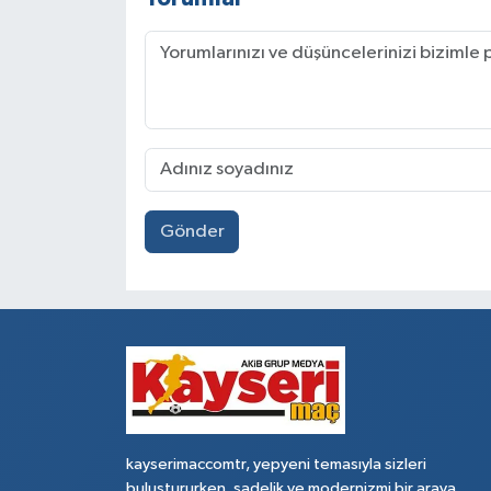
Gönder
kayserimaccomtr, yepyeni temasıyla sizleri
buluştururken, sadelik ve modernizmi bir araya