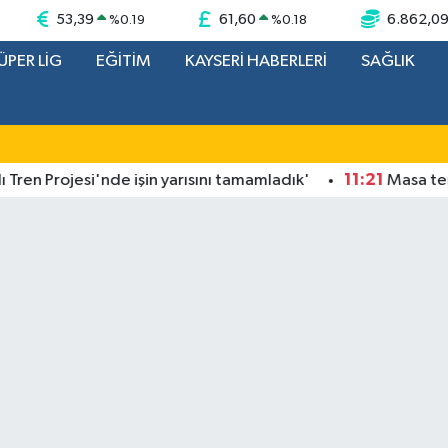
53,39
61,60
6.862,0
%
0.19
%
0.18
ÜPER LİG
EĞİTİM
KAYSERİ HABERLERİ
SAĞLIK
11:21
Projesi'nde işin yarısını tamamladık'
Masa tenisinde