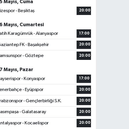
5 Mayıs, Cuma
izespor - Beşiktaş
20:00
6 Mayıs, Cumartesi
atih Karagümrük - Alanyaspor
17:00
aziantep FK - Başakşehir
20:00
amsunspor - Göztepe
20:00
7 Mayıs, Pazar
ayserispor - Konyaspor
17:00
enerbahçe - Eyüpspor
20:00
rabzonspor - Gençlerbirliği S.K.
20:00
asımpaşa - Galatasaray
20:00
ntalyaspor - Kocaelispor
20:00