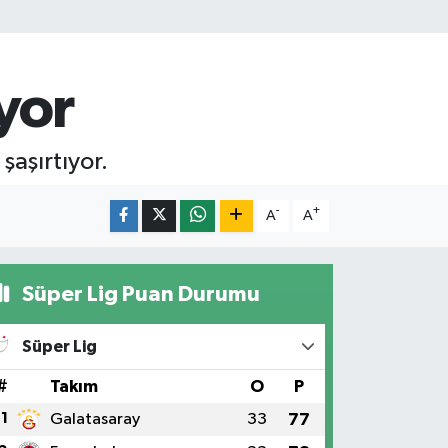
yor
şaşırtıyor.
-
+
A
A
Süper Lig Puan Durumu
Süper Lig
#
Takım
O
P
1
Galatasaray
33
77