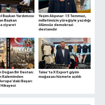
l Başkan Yardımcısı
Yeşim Akpınar: 15 Temmuz,
an Başkan
milletimizin yüreğiyle yazdığı
a ziyaret
ölümsüz demokrasi
destanıdır
 Doğan Bir Destan:
Talas'ta X Export giyim
ın Kaleminden
mağazası hizmete açıldı
Avrupa’daki Başarı
 Hikayesi