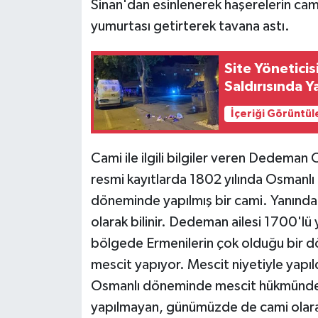
Sinan'dan esinlenerek haşerelerin cam
yumurtası getirterek tavana astı.
Site Yöneticis
Saldırısında Y
İçeriği Görüntül
Cami ile ilgili bilgiler veren Dedema
resmi kayıtlarda 1802 yılında Osman
döneminde yapılmış bir cami. Yanından
olarak bilinir. Dedeman ailesi 1700'lü
bölgede Ermenilerin çok olduğu bir 
mescit yapıyor. Mescit niyetiyle yapıl
Osmanlı döneminde mescit hükmünde ya
yapılmayan, günümüzde de cami olarak 