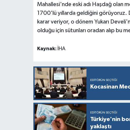
Mahallesi'nde eski adı Haşdağ olan m
1700'lü yıllarda geldiğini görüyoruz
karar veriyor, o dönem Yukarı Develi'n
olduğu için sütunları oradan alıp bu mes
Kaynak:
İHA
EDITÖRÜN SEÇTIĞI
Kocasinan Mec
EDITÖRÜN SEÇTIĞI
Türkiye'nin bor
yaklaştı