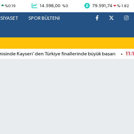
9
14.598,00
79.591,74
%
0.19
%
0
%
-1.82
SİYASET
SPOR BÜLTENİ
11:18
 Kayseri'den Türkiye finallerinde büyük başarı
Başk