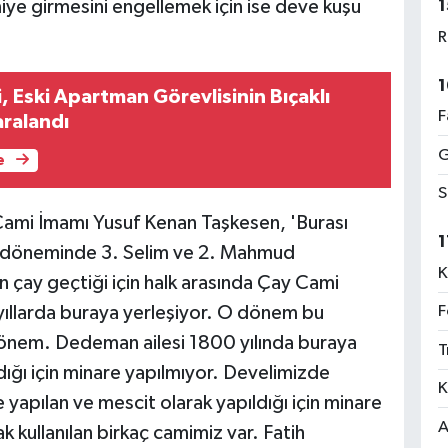
1
iye girmesini engellemek için ise deve kuşu
R
1
i, Eski Apartman Görevlisinin Bıçaklı
F
aralandı
G
e
S
n Cami İmamı Yusuf Kenan Taşkesen, 'Burası
1
lı döneminde 3. Selim ve 2. Mahmud
K
 çay geçtiği için halk arasında Çay Cami
F
 yıllarda buraya yerleşiyor. O dönem bu
dönem. Dedeman ailesi 1800 yılında buraya
T
dığı için minare yapılmıyor. Develimizde
K
pılan ve mescit olarak yapıldığı için minare
A
kullanılan birkaç camimiz var. Fatih