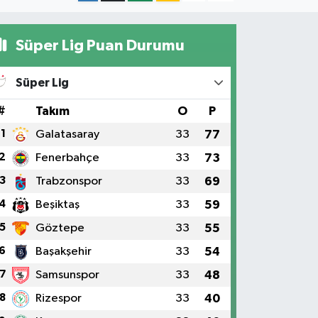
Süper Lig Puan Durumu
Süper Lig
#
Takım
O
P
1
Galatasaray
33
77
2
Fenerbahçe
33
73
3
Trabzonspor
33
69
4
Beşiktaş
33
59
5
Göztepe
33
55
6
Başakşehir
33
54
7
Samsunspor
33
48
8
Rizespor
33
40