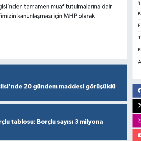
1
rgisi'nden tamamen muaf tutulmalarına dair
K
ifimizin kanunlaşması için MHP olarak
F
T
K
A
lisi'nde 20 gündem maddesi görüşüldü
çlu tablosu: Borçlu sayısı 3 milyona