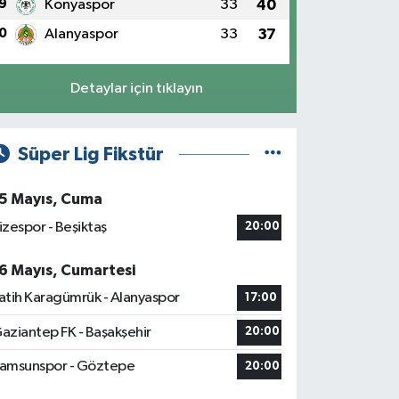
9
Konyaspor
33
40
0
Alanyaspor
33
37
Detaylar için tıklayın
Süper Lig Fikstür
5 Mayıs, Cuma
izespor - Beşiktaş
20:00
6 Mayıs, Cumartesi
atih Karagümrük - Alanyaspor
17:00
aziantep FK - Başakşehir
20:00
amsunspor - Göztepe
20:00