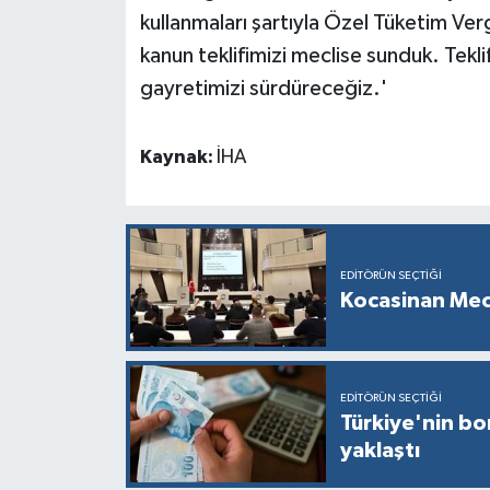
kullanmaları şartıyla Özel Tüketim Ve
kanun teklifimizi meclise sunduk. Tekl
gayretimizi sürdüreceğiz.'
Kaynak:
İHA
EDITÖRÜN SEÇTIĞI
Kocasinan Mec
EDITÖRÜN SEÇTIĞI
Türkiye'nin bor
yaklaştı