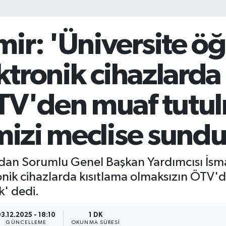
r: 'Üniversite öğ
ektronik cihazlarda
TV'den muaf tutul
mizi meclise sund
ardan Sorumlu Genel Başkan Yardımcısı İsma
ronik cihazlarda kısıtlama olmaksızın ÖTV'
k' dedi.
3.12.2025 - 18:10
1 DK
GÜNCELLEME
OKUNMA SÜRESI