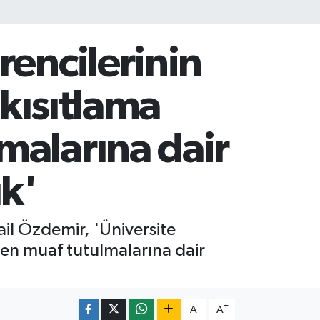
rencilerinin
 kısıtlama
malarına dair
uk'
il Özdemir, 'Üniversite
den muaf tutulmalarına dair
-
+
A
A