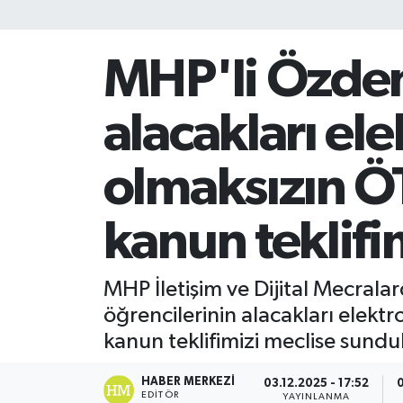
MHP'li Özdemi
alacakları el
olmaksızın Ö
kanun teklifi
MHP İletişim ve Dijital Mecral
öğrencilerinin alacakları elekt
kanun teklifimizi meclise sundu
HABER MERKEZI
03.12.2025 - 17:52
0
EDITÖR
YAYINLANMA