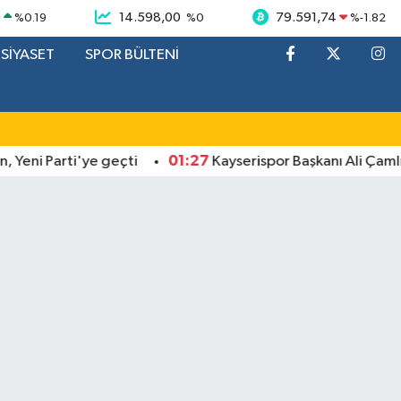
9
14.598,00
79.591,74
%
0.19
%
0
%
-1.82
SİYASET
SPOR BÜLTENİ
01:27
ni Parti'ye geçti
Kayserispor Başkanı Ali Çamlı: 'M