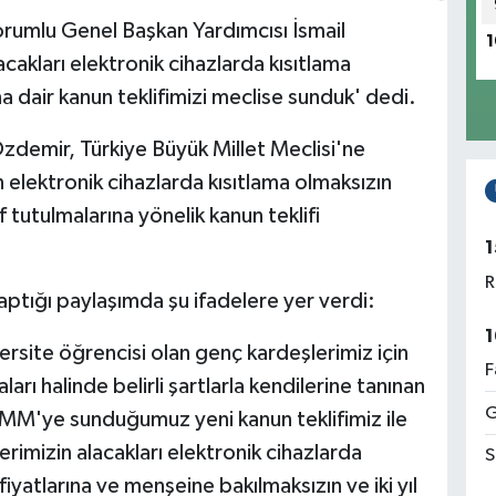
orumlu Genel Başkan Yardımcısı İsmail
1
cakları elektronik cihazlarda kısıtlama
 dair kanun teklifimizi meclise sunduk' dedi.
zdemir, Türkiye Büyük Millet Meclisi'ne
elektronik cihazlarda kısıtlama olmaksızın
tutulmalarına yönelik kanun teklifi
1
R
tığı paylaşımda şu ifadelere yer verdi:
1
ersite öğrencisi olan genç kardeşlerimiz için
F
arı halinde belirli şartlarla kendilerine tanınan
G
TBMM'ye sunduğumuz yeni kanun teklifimiz ile
rimizin alacakları elektronik cihazlarda
S
fiyatlarına ve menşeine bakılmaksızın ve iki yıl