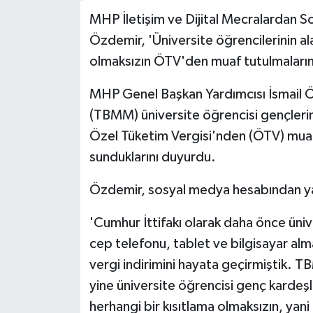
MHP İletişim ve Dijital Mecralardan S
Özdemir, 'Üniversite öğrencilerinin ala
olmaksızın ÖTV'den muaf tutulmalarına
MHP Genel Başkan Yardımcısı İsmail Ö
(TBMM) üniversite öğrencisi gençlerin 
Özel Tüketim Vergisi'nden (ÖTV) muaf 
sunduklarını duyurdu.
Özdemir, sosyal medya hesabından yap
'Cumhur İttifakı olarak daha önce üniv
cep telefonu, tablet ve bilgisayar almal
vergi indirimini hayata geçirmiştik. 
yine üniversite öğrencisi genç kardeşle
herhangi bir kısıtlama olmaksızın, yani 