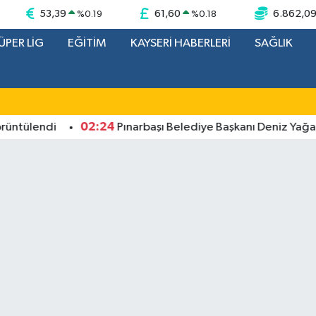
53,39
61,60
6.862,0
%
0.19
%
0.18
ÜPER LİG
EĞİTİM
KAYSERİ HABERLERİ
SAĞLIK
02:24
ülendi
Pınarbaşı Belediye Başkanı Deniz Yağan, Ye