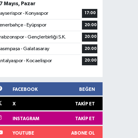
7 Mayıs, Pazar
ayserispor - Konyaspor
17:00
enerbahçe - Eyüpspor
20:00
rabzonspor - Gençlerbirliği S.K.
20:00
asımpaşa - Galatasaray
20:00
ntalyaspor - Kocaelispor
20:00
FACEBOOK
BEĞEN
X
TAKIP ET
INSTAGRAM
TAKIP ET
YOUTUBE
ABONE OL