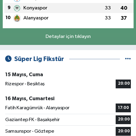
9
Konyaspor
33
40
10
Alanyaspor
33
37
Detaylar için tıklayın
Süper Lig Fikstür
15 Mayıs, Cuma
Rizespor - Beşiktaş
20:00
16 Mayıs, Cumartesi
Fatih Karagümrük - Alanyaspor
17:00
Gaziantep FK - Başakşehir
20:00
Samsunspor - Göztepe
20:00