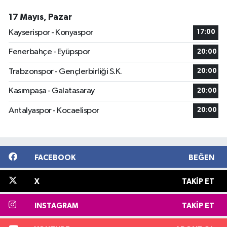
17 Mayıs, Pazar
Kayserispor - Konyaspor
17:00
Fenerbahçe - Eyüpspor
20:00
Trabzonspor - Gençlerbirliği S.K.
20:00
Kasımpaşa - Galatasaray
20:00
Antalyaspor - Kocaelispor
20:00
FACEBOOK
BEĞEN
X
TAKIP ET
INSTAGRAM
TAKIP ET