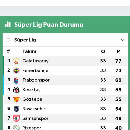
Süper Lig Puan Durumu
Süper Lig
#
Takım
O
P
1
Galatasaray
33
77
2
Fenerbahçe
33
73
3
Trabzonspor
33
69
4
Beşiktaş
33
59
5
Göztepe
33
55
6
Başakşehir
33
54
7
Samsunspor
33
48
8
Rizespor
33
40