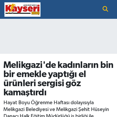
EĞİTİM
Nöbetçi Eczaneler
KAYSERİ HABER
Hava Durumu
KAYSERİSPOR
Namaz Vakitleri
SAĞLIK
Trafik Durumu
Melikgazi'de kadınların bin
bir emekle yaptığı el
SİYASET GÜNDEMİ
Süper Lig Puan Durumu ve Fikstür
ürünleri sergisi göz
SPOR BÜLTENİ
Tüm Manşetler
kamaştırdı
SÜPER LİG
Son Dakika Haberleri
Hayat Boyu Öğrenme Haftası dolayısıyla
Melikgazi Belediyesi ve Melikgazi Şehit Hüseyin
Haber Arşivi
Danacı Halk Eğitim Müdürlüğü iş birliği ile