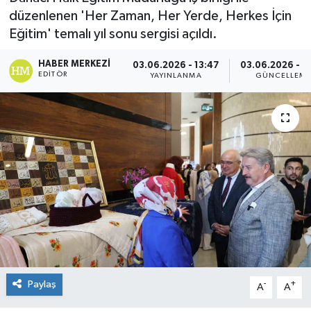
düzenlenen 'Her Zaman, Her Yerde, Herkes İçin
Eğitim' temalı yıl sonu sergisi açıldı.
HABER MERKEZI
03.06.2026 - 13:47
03.06.2026 - 1
EDITÖR
YAYINLANMA
GÜNCELLEM
Paylaş
-
+
A
A