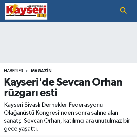
EĞİTİM
Nöbetçi Eczaneler
KAYSERİ HABER
Hava Durumu
KAYSERİSPOR
Namaz Vakitleri
SAĞLIK
Trafik Durumu
HABERLER
MAGAZİN
Kayseri'de Sevcan Orhan
SİYASET GÜNDEMİ
Süper Lig Puan Durumu ve Fikstür
rüzgarı esti
SPOR BÜLTENİ
Tüm Manşetler
Kayseri Sivaslı Dernekler Federasyonu
Olağanüstü Kongresi'nden sonra sahne alan
SÜPER LİG
Son Dakika Haberleri
sanatçı Sevcan Orhan, katılımcılara unutulmaz bir
gece yaşattı.
Haber Arşivi