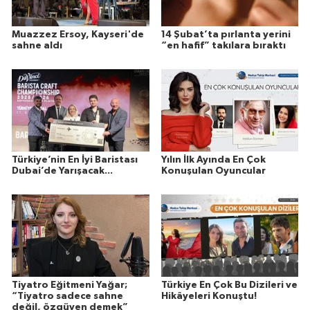
Muazzez Ersoy, Kayseri'de
14 Şubat’ta pırlanta yerini
sahne aldı
“en hafif” takılara bıraktı
Türkiye’nin En İyi Baristası
Yılın İlk Ayında En Çok
Dubai’de Yarışacak...
Konuşulan Oyuncular
Tiyatro Eğitmeni Yağar;
Türkiye En Çok Bu Dizileri ve
“Tiyatro sadece sahne
Hikâyeleri Konuştu!
değil, özgüven demek”