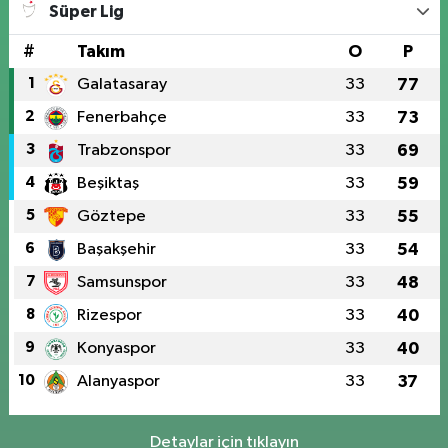
Süper Lig
#
Takım
O
P
1
Galatasaray
33
77
2
Fenerbahçe
33
73
3
Trabzonspor
33
69
4
Beşiktaş
33
59
5
Göztepe
33
55
6
Başakşehir
33
54
7
Samsunspor
33
48
8
Rizespor
33
40
9
Konyaspor
33
40
10
Alanyaspor
33
37
Detaylar için tıklayın