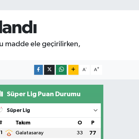
landı
 madde ele geçirilirken,
-
+
A
A
Süper Lig Puan Durumu
Süper Lig
#
Takım
O
P
1
Galatasaray
33
77