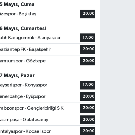
5 Mayıs, Cuma
izespor - Beşiktaş
20:00
6 Mayıs, Cumartesi
atih Karagümrük - Alanyaspor
17:00
aziantep FK - Başakşehir
20:00
amsunspor - Göztepe
20:00
7 Mayıs, Pazar
ayserispor - Konyaspor
17:00
enerbahçe - Eyüpspor
20:00
rabzonspor - Gençlerbirliği S.K.
20:00
asımpaşa - Galatasaray
20:00
ntalyaspor - Kocaelispor
20:00