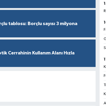
1
R
1
çlu tablosu: Borçlu sayısı 3 milyona
F
G
S
tik Cerrahinin Kullanım Alanı Hızla
1
K
F
T
K
A