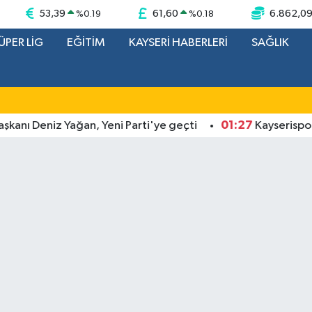
53,39
61,60
6.862,0
%
0.19
%
0.18
ÜPER LİG
EĞİTİM
KAYSERİ HABERLERİ
SAĞLIK
01:27
nı Deniz Yağan, Yeni Parti'ye geçti
Kayserispor Baş