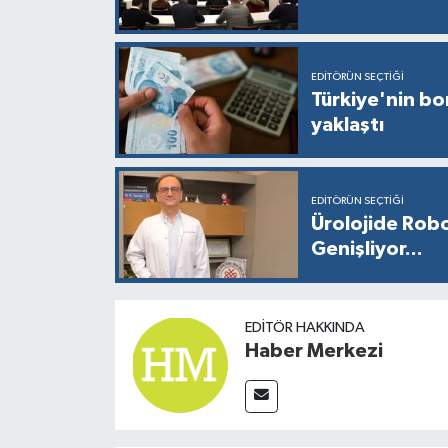
EDITÖRÜN SEÇTIĞI
Türkiye'nin bor
yaklaştı
EDITÖRÜN SEÇTIĞI
Ürolojide Robo
Genişliyor...
EDITÖR HAKKINDA
Haber Merkezi