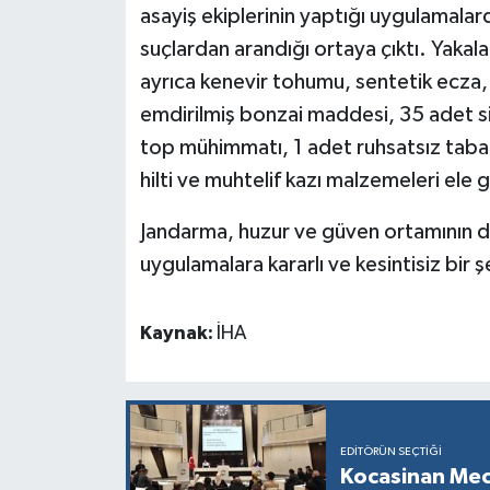
asayiş ekiplerinin yaptığı uygulamalard
suçlardan arandığı ortaya çıktı. Yakal
ayrıca kenevir tohumu, sentetik ecza, 
emdirilmiş bonzai maddesi, 35 adet si
top mühimmatı, 1 adet ruhsatsız taba
hilti ve muhtelif kazı malzemeleri ele ge
Jandarma, huzur ve güven ortamının 
uygulamalara kararlı ve kesintisiz bir 
Kaynak:
İHA
EDITÖRÜN SEÇTIĞI
Kocasinan Mec