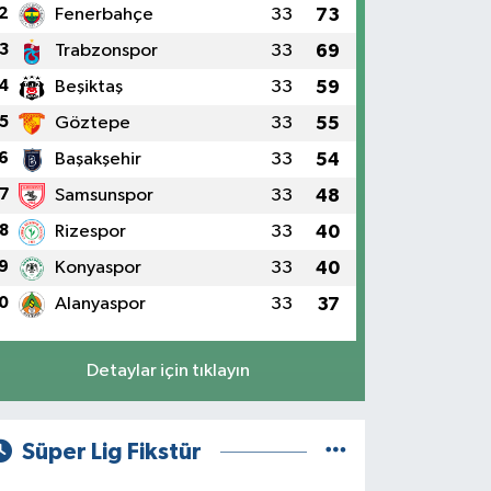
2
Fenerbahçe
33
73
3
Trabzonspor
33
69
4
Beşiktaş
33
59
5
Göztepe
33
55
6
Başakşehir
33
54
7
Samsunspor
33
48
8
Rizespor
33
40
9
Konyaspor
33
40
0
Alanyaspor
33
37
Detaylar için tıklayın
Süper Lig Fikstür