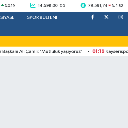
9
14.598,00
79.591,74
%
0.19
%
0
%
-1.82
SİYASET
SPOR BÜLTENİ
01:19
kanı Ali Çamlı: 'Mutluluk yaşıyoruz'
Kayserispor gu