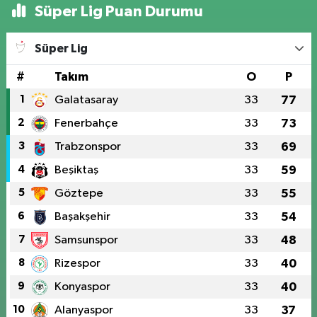
Süper Lig Puan Durumu
Süper Lig
#
Takım
O
P
1
Galatasaray
33
77
2
Fenerbahçe
33
73
3
Trabzonspor
33
69
4
Beşiktaş
33
59
5
Göztepe
33
55
6
Başakşehir
33
54
7
Samsunspor
33
48
8
Rizespor
33
40
9
Konyaspor
33
40
10
Alanyaspor
33
37