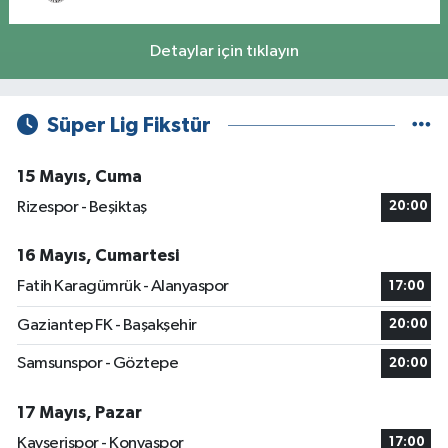
Detaylar için tıklayın
Süper Lig Fikstür
15 Mayıs, Cuma
Rizespor - Beşiktaş
20:00
16 Mayıs, Cumartesi
Fatih Karagümrük - Alanyaspor
17:00
Gaziantep FK - Başakşehir
20:00
Samsunspor - Göztepe
20:00
17 Mayıs, Pazar
Kayserispor - Konyaspor
17:00