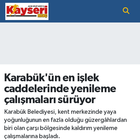
EĞİTİM
Nöbetçi Eczaneler
KAYSERİ HABER
Hava Durumu
KAYSERİSPOR
Namaz Vakitleri
SAĞLIK
Trafik Durumu
Karabük'ün en işlek
caddelerinde yenileme
SİYASET GÜNDEMİ
Süper Lig Puan Durumu ve Fikstür
çalışmaları sürüyor
SPOR BÜLTENİ
Tüm Manşetler
Karabük Belediyesi, kent merkezinde yaya
SÜPER LİG
Son Dakika Haberleri
yoğunluğunun en fazla olduğu güzergâhlardan
biri olan çarşı bölgesinde kaldırım yenileme
Haber Arşivi
çalışmalarına başladı.