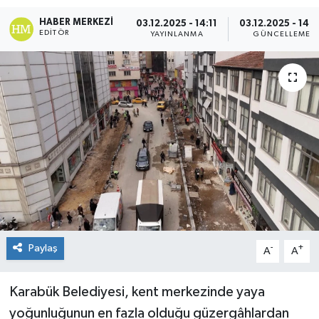
HABER MERKEZI
03.12.2025 - 14:11
03.12.2025 - 14:
EDITÖR
YAYINLANMA
GÜNCELLEME
Paylaş
-
+
A
A
Karabük Belediyesi, kent merkezinde yaya
yoğunluğunun en fazla olduğu güzergâhlardan