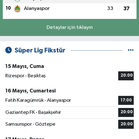
10
Alanyaspor
33
37
Detaylar için tıklayın
Süper Lig Fikstür
15 Mayıs, Cuma
Rizespor - Beşiktaş
20:00
16 Mayıs, Cumartesi
Fatih Karagümrük - Alanyaspor
17:00
Gaziantep FK - Başakşehir
20:00
Samsunspor - Göztepe
20:00