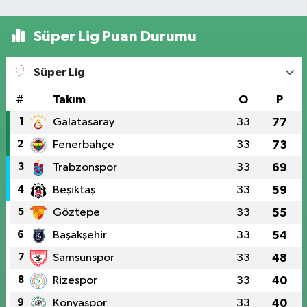
Süper Lig Puan Durumu
Süper Lig
#
Takım
O
P
1
Galatasaray
33
77
2
Fenerbahçe
33
73
3
Trabzonspor
33
69
4
Beşiktaş
33
59
5
Göztepe
33
55
6
Başakşehir
33
54
7
Samsunspor
33
48
8
Rizespor
33
40
9
Konyaspor
33
40