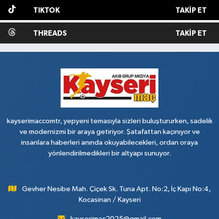
TIKTOK
TAKIP ET
THREADS
TAKIP ET
kayserimaccomtr, yepyeni temasıyla sizleri buluştururken, sadelik
ve modernizmi bir araya getiriyor. Şatafattan kaçınıyor ve
insanlara haberleri anında okuyabilecekleri, ordan oraya
yönlendirilmedikleri bir altyapı sunuyor.
Gevher Nesibe Mah. Çiçek Sk. Tuna Apt. No:2, İç Kapı No:4,
Kocasinan / Kayseri
kayserimac2025@gmail.com