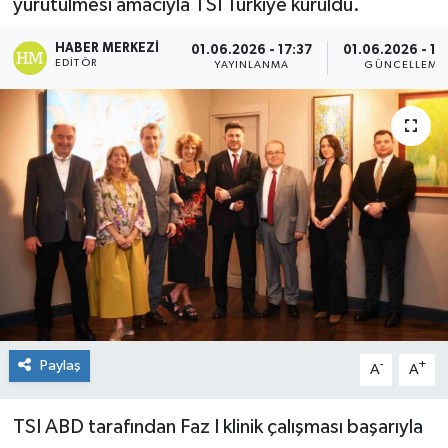
yürütülmesi amacıyla TSI Türkiye kuruldu.
HABER MERKEZI
01.06.2026 - 17:37
01.06.2026 - 17
EDITÖR
YAYINLANMA
GÜNCELLEME
Paylaş
-
+
A
A
TSI ABD tarafından Faz I klinik çalışması başarıyla