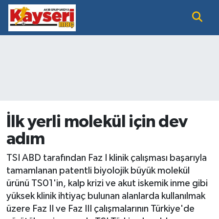
EĞİTİM
Nöbetçi Eczaneler
KAYSERİ HABER
Hava Durumu
KAYSERİSPOR
Namaz Vakitleri
SAĞLIK
Trafik Durumu
İlk yerli molekül için dev
adım
SİYASET GÜNDEMİ
Süper Lig Puan Durumu ve Fikstür
TSI ABD tarafından Faz I klinik çalışması başarıyla
SPOR BÜLTENİ
Tüm Manşetler
tamamlanan patentli biyolojik büyük molekül
ürünü TS01'in, kalp krizi ve akut iskemik inme gibi
SÜPER LİG
Son Dakika Haberleri
yüksek klinik ihtiyaç bulunan alanlarda kullanılmak
üzere Faz II ve Faz III çalışmalarının Türkiye'de
Haber Arşivi