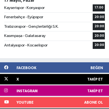
17 Mayıs, Pazar
Kayserispor - Konyaspor
17:00
Fenerbahçe - Eyüpspor
20:00
Trabzonspor - Gençlerbirliği S.K.
20:00
Kasımpaşa - Galatasaray
20:00
Antalyaspor - Kocaelispor
20:00
FACEBOOK
BEĞEN
X
TAKIP ET
INSTAGRAM
TAKIP ET
YOUTUBE
ABONE OL