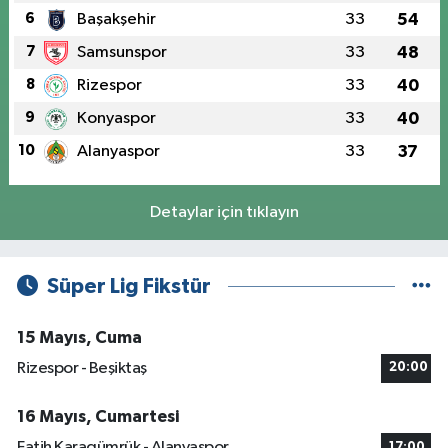
6
Başakşehir
33
54
7
Samsunspor
33
48
8
Rizespor
33
40
9
Konyaspor
33
40
10
Alanyaspor
33
37
Detaylar için tıklayın
Süper Lig Fikstür
15 Mayıs, Cuma
Rizespor - Beşiktaş
20:00
16 Mayıs, Cumartesi
Fatih Karagümrük - Alanyaspor
17:00