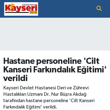
EĞİTİM
Nöbetçi Eczaneler
KAYSERİ HABER
Hava Durumu
KAYSERİSPOR
Namaz Vakitleri
SAĞLIK
Trafik Durumu
Hastane personeline 'Cilt
Kanseri Farkındalık Eğitimi'
SİYASET GÜNDEMİ
Süper Lig Puan Durumu ve Fikstür
verildi
SPOR BÜLTENİ
Tüm Manşetler
Kayseri Devlet Hastanesi Deri ve Zührevi
SÜPER LİG
Son Dakika Haberleri
Hastalıkları Uzmanı Dr. Nur Büşra Akdağ
tarafından hastane personeline 'Cilt Kanseri
Haber Arşivi
Farkındalık Eğitimi' verildi.