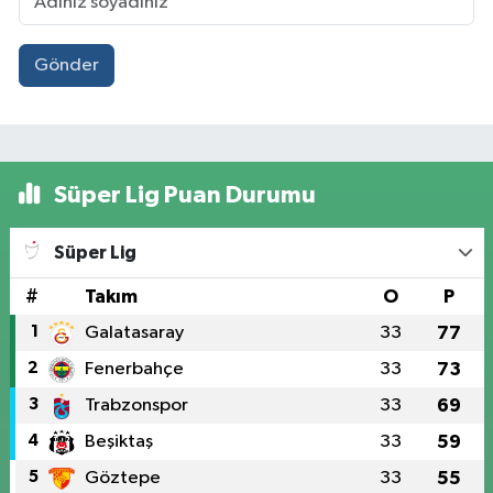
Gönder
Süper Lig Puan Durumu
Süper Lig
#
Takım
O
P
1
Galatasaray
33
77
2
Fenerbahçe
33
73
3
Trabzonspor
33
69
4
Beşiktaş
33
59
5
Göztepe
33
55