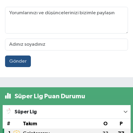
Gönder
Süper Lig Puan Durumu
Süper Lig
#
Takım
O
P