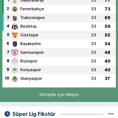
1
Galatasaray
33
77
2
Fenerbahçe
33
73
3
Trabzonspor
33
69
4
Beşiktaş
33
59
5
Göztepe
33
55
6
Başakşehir
33
54
7
Samsunspor
33
48
8
Rizespor
33
40
9
Konyaspor
33
40
10
Alanyaspor
33
37
Detaylar için tıklayın
Süper Lig Fikstür