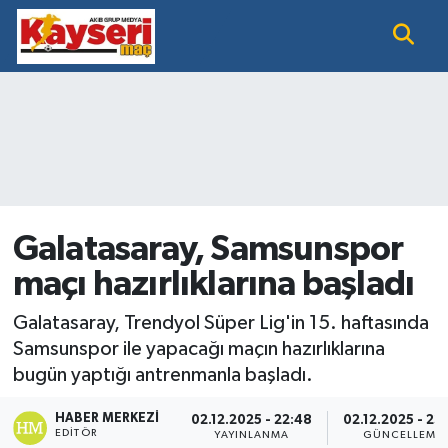
EĞİTİM
Nöbetçi Eczaneler
KAYSERİ HABER
Hava Durumu
KAYSERİSPOR
Namaz Vakitleri
SAĞLIK
Trafik Durumu
Galatasaray, Samsunspor
maçı hazırlıklarına başladı
SİYASET GÜNDEMİ
Süper Lig Puan Durumu ve Fikstür
Galatasaray, Trendyol Süper Lig'in 15. haftasında
SPOR BÜLTENİ
Tüm Manşetler
Samsunspor ile yapacağı maçın hazırlıklarına
bugün yaptığı antrenmanla başladı.
SÜPER LİG
Son Dakika Haberleri
HABER MERKEZI
02.12.2025 - 22:48
02.12.2025 - 23
Haber Arşivi
EDITÖR
YAYINLANMA
GÜNCELLEME