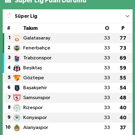
Süper Lig Puan Durumu
Süper Lig
#
Takım
O
P
1
Galatasaray
33
77
2
Fenerbahçe
33
73
3
Trabzonspor
33
69
4
Beşiktaş
33
59
5
Göztepe
33
55
6
Başakşehir
33
54
7
Samsunspor
33
48
8
Rizespor
33
40
9
Konyaspor
33
40
10
Alanyaspor
33
37