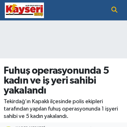
EĞİTİM
Nöbetçi Eczaneler
KAYSERİ HABER
Hava Durumu
KAYSERİSPOR
Namaz Vakitleri
SAĞLIK
Trafik Durumu
Fuhuş operasyonunda 5
kadın ve iş yeri sahibi
SİYASET GÜNDEMİ
Süper Lig Puan Durumu ve Fikstür
yakalandı
SPOR BÜLTENİ
Tüm Manşetler
Tekirdağ’ın Kapaklı ilçesinde polis ekipleri
SÜPER LİG
Son Dakika Haberleri
tarafından yapılan fuhuş operasyonunda 1 işyeri
sahibi ve 5 kadın yakalandı.
Haber Arşivi