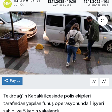
HABER MERKEZI
12.11.2025 - 10:39
12.11.2025 - 10:5
EDITÖR
YAYINLANMA
GÜNCELLEME
Paylaş
-
+
A
A
Tekirdağ’ın Kapaklı ilçesinde polis ekipleri
tarafından yapılan fuhuş operasyonunda 1 işyeri
sahibi ve 5 kadın yakalandı.