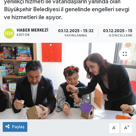
yenilikçi hizmeti ile vatandaşların yanında olan
Büyükşehir Belediyesi il genelinde engelleri sevgi
ve hizmetleri ile aşıyor.
HABER MERKEZI
03.12.2025 - 15:32
03.12.2025 - 15:
EDITÖR
YAYINLANMA
GÜNCELLEME
Paylaş
-
+
A
A