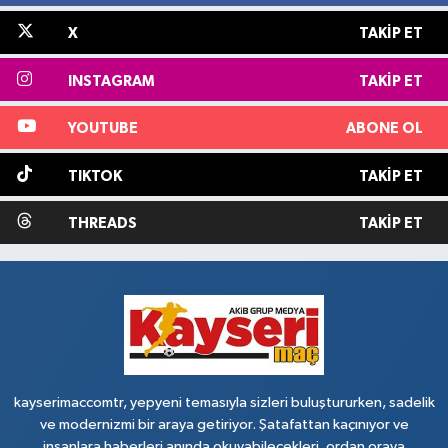
X
TAKIP ET
INSTAGRAM
TAKIP ET
YOUTUBE
ABONE OL
TIKTOK
TAKIP ET
THREADS
TAKIP ET
kayserimaccomtr, yepyeni temasıyla sizleri buluştururken, sadelik
ve modernizmi bir araya getiriyor. Şatafattan kaçınıyor ve
insanlara haberleri anında okuyabilecekleri, ordan oraya