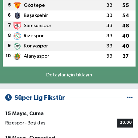
5
Göztepe
33
55
6
Başakşehir
33
54
7
Samsunspor
33
48
8
Rizespor
33
40
9
Konyaspor
33
40
10
Alanyaspor
33
37
Detaylar için tıklayın
Süper Lig Fikstür
15 Mayıs, Cuma
Rizespor - Beşiktaş
20:00
16 Mayıs, Cumartesi