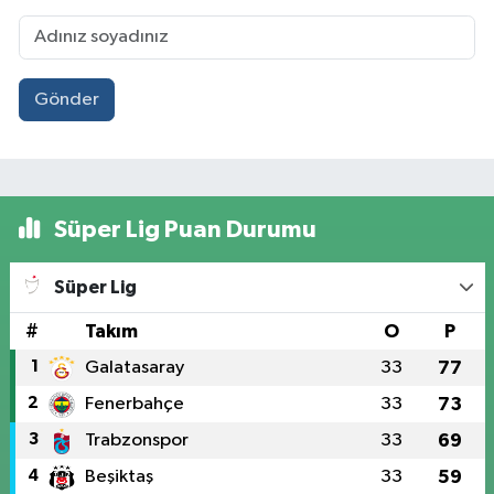
Gönder
Süper Lig Puan Durumu
Süper Lig
#
Takım
O
P
1
Galatasaray
33
77
2
Fenerbahçe
33
73
3
Trabzonspor
33
69
4
Beşiktaş
33
59