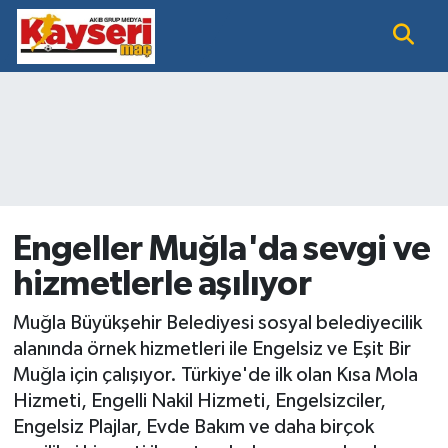
EĞİTİM
Nöbetçi Eczaneler
KAYSERİ HABER
Hava Durumu
KAYSERİSPOR
Namaz Vakitleri
SAĞLIK
Trafik Durumu
Engeller Muğla'da sevgi ve
hizmetlerle aşılıyor
SİYASET GÜNDEMİ
Süper Lig Puan Durumu ve Fikstür
Muğla Büyükşehir Belediyesi sosyal belediyecilik
SPOR BÜLTENİ
Tüm Manşetler
alanında örnek hizmetleri ile Engelsiz ve Eşit Bir
Muğla için çalışıyor. Türkiye'de ilk olan Kısa Mola
SÜPER LİG
Son Dakika Haberleri
Hizmeti, Engelli Nakil Hizmeti, Engelsizciler,
Engelsiz Plajlar, Evde Bakım ve daha birçok
Haber Arşivi