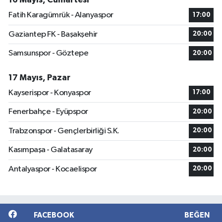
Fatih Karagümrük - Alanyaspor
17:00
Gaziantep FK - Başakşehir
20:00
Samsunspor - Göztepe
20:00
17 Mayıs, Pazar
Kayserispor - Konyaspor
17:00
Fenerbahçe - Eyüpspor
20:00
Trabzonspor - Gençlerbirliği S.K.
20:00
Kasımpaşa - Galatasaray
20:00
Antalyaspor - Kocaelispor
20:00
FACEBOOK
BEĞEN