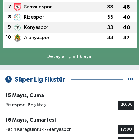
7
Samsunspor
33
48
8
Rizespor
33
40
9
Konyaspor
33
40
10
Alanyaspor
33
37
Detaylar için tıklayın
Süper Lig Fikstür
15 Mayıs, Cuma
Rizespor - Beşiktaş
20:00
16 Mayıs, Cumartesi
Fatih Karagümrük - Alanyaspor
17:00