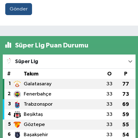
Gönder
Süper Lig Puan Durumu
Süper Lig
#
Takım
O
P
1
Galatasaray
33
77
2
Fenerbahçe
33
73
3
Trabzonspor
33
69
4
Beşiktaş
33
59
5
Göztepe
33
55
6
Başakşehir
33
54