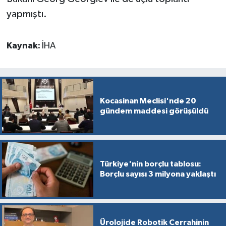
yapmıştı.
Kaynak:
İHA
Kocasinan Meclisi'nde 20
gündem maddesi görüşüldü
Türkiye'nin borçlu tablosu:
Borçlu sayısı 3 milyona yaklaştı
Ürolojide Robotik Cerrahinin