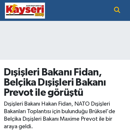
EĞİTİM
Nöbetçi Eczaneler
KAYSERİ HABER
Hava Durumu
KAYSERİSPOR
Namaz Vakitleri
SAĞLIK
Trafik Durumu
Dışişleri Bakanı Fidan,
Belçika Dışişleri Bakanı
SİYASET GÜNDEMİ
Süper Lig Puan Durumu ve Fikstür
Prevot ile görüştü
SPOR BÜLTENİ
Tüm Manşetler
Dışişleri Bakanı Hakan Fidan, NATO Dışişleri
SÜPER LİG
Son Dakika Haberleri
Bakanları Toplantısı için bulunduğu Brüksel'de
Belçika Dışişleri Bakanı Maxime Prevot ile bir
Haber Arşivi
araya geldi.