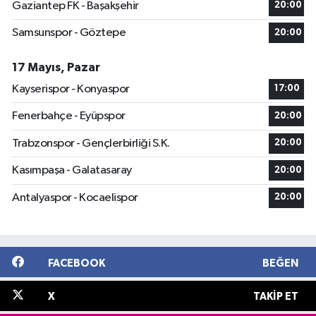
Gaziantep FK - Başakşehir
20:00
Samsunspor - Göztepe
20:00
17 Mayıs, Pazar
Kayserispor - Konyaspor
17:00
Fenerbahçe - Eyüpspor
20:00
Trabzonspor - Gençlerbirliği S.K.
20:00
Kasımpaşa - Galatasaray
20:00
Antalyaspor - Kocaelispor
20:00
FACEBOOK
BEĞEN
X
TAKIP ET