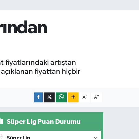
arından
fiyatlarındaki artıştan
 açıklanan fiyattan hiçbir
-
+
A
A
Süper Lig Puan Durumu
Süper Lig