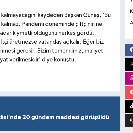
T
K
nin kalmayacağını kaydeden Başkan Güneş, 'Bu
A
 kalmaz. Pandemi döneminde çiftçinin ne
kadar kıymetli olduğunu herkes gördü,
tçi üretmezse vatandaş aç kalır. Eğer biz
linmesi gerekir. Bizim temennimiz, maliyet
fiyat verilmesidir' diye konuştu.
lisi'nde 20 gündem maddesi görüşüldü