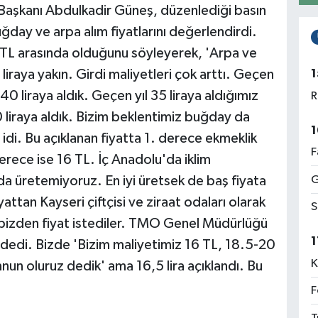
 Başkanı Abdulkadir Güneş, düzenlediği basın
day ve arpa alım fiyatlarını değerlendirdi.
0 TL arasında olduğunu söyleyerek, 'Arpa ve
1
iraya yakın. Girdi maliyetleri çok arttı. Geçen
40 liraya aldık. Geçen yıl 35 liraya aldığımız
R
iraya aldık. Bizim beklentimiz buğday da
1
idi. Bu açıklanan fiyatta 1. derece ekmeklik
F
rece ise 16 TL. İç Anadolu'da iklim
G
 da üretemiyoruz. En iyi üretsek de baş fiyata
attan Kayseri çiftçisi ve ziraat odaları olarak
S
 bizden fiyat istediler. TMO Genel Müdürlüğü
1
' dedi. Bizde 'Bizim maliyetimiz 16 TL, 18.5-20
K
un oluruz dedik' ama 16,5 lira açıklandı. Bu
F