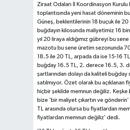
Ziraat Odaları İl Koordinasyon Kurulu
toplantısında yeni hasat döneminin buğ
Güneş, beklentilerinin 18 buçuk ile 2
buğdayın kilosunda maliyetimiz 16 bin l
yıl 20 liraya aldığımız gübreyi bu sene 
mazotu bu sene üretim sezonunda 70 l
18.5 ile 20 TL, arpada da ise 15-16 TL 
buğday 16.5 TL, 2. derece 16.5, 3. de
şartlarından dolayı da kaliteli buğday
satılmıyor. Özet olarak bu açıklanan fiy
hiçbir şekilde memnun değiliz. Keşke
bize 'bir maliyet çıkartın ve gönderin
TL arasında olursa bu fiyatlardan memn
fiyatlardan memnun değiliz' dedi.