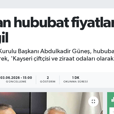
nan hububat fiyatl
il
 Kurulu Başkanı Abdulkadir Güneş, hububat 
 'Kayseri çiftçisi ve ziraat odaları olarak
03.06.2026 - 15:00
2
1 DK
GÜNCELLEME
GÖSTERIM
OKUNMA SÜRESI