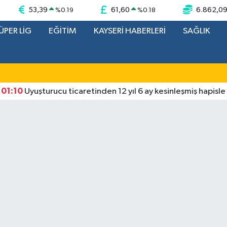
53,39
61,60
6.862,0
%
0.19
%
0.18
ÜPER LİG
EĞİTİM
KAYSERİ HABERLERİ
SAĞLIK
0
Uyuşturucu ticaretinden 12 yıl 6 ay kesinleşmiş hapisle arana