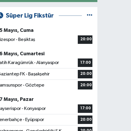
Süper Lig Fikstür
5 Mayıs, Cuma
izespor - Beşiktaş
20:00
6 Mayıs, Cumartesi
atih Karagümrük - Alanyaspor
17:00
aziantep FK - Başakşehir
20:00
amsunspor - Göztepe
20:00
7 Mayıs, Pazar
ayserispor - Konyaspor
17:00
enerbahçe - Eyüpspor
20:00
20:00