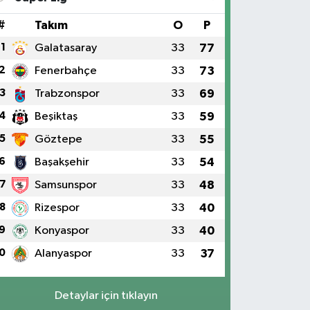
#
Takım
O
P
1
Galatasaray
33
77
2
Fenerbahçe
33
73
3
Trabzonspor
33
69
4
Beşiktaş
33
59
5
Göztepe
33
55
6
Başakşehir
33
54
7
Samsunspor
33
48
8
Rizespor
33
40
9
Konyaspor
33
40
0
Alanyaspor
33
37
Detaylar için tıklayın