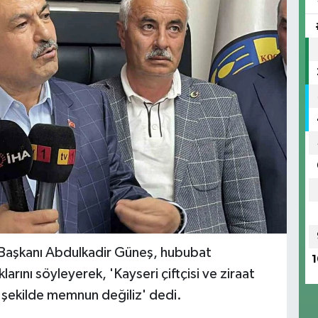
u Başkanı Abdulkadir Güneş, hububat
1
arını söyleyerek, 'Kayseri çiftçisi ve ziraat
ir şekilde memnun değiliz' dedi.