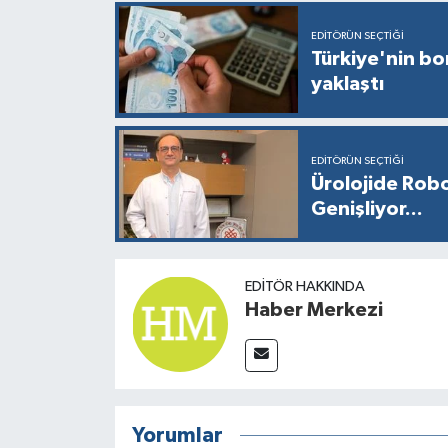
EDITÖRÜN SEÇTIĞI
Türkiye'nin bor
yaklaştı
EDITÖRÜN SEÇTIĞI
Ürolojide Robo
Genişliyor...
EDITÖR HAKKINDA
Haber Merkezi
Yorumlar