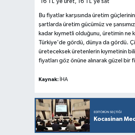
'16 TL'ye üret, 16 TL'ye sat'
Bu fiyatlar karşısında üretim güçleri
şartlarda üretim gücümüz ve şansımız
kadar kıymetli olduğunu, üretimin ne 
Türkiye'de gördü, dünya da gördü. Çif
üreteceksek üretenlerin kıymetinin bi
fiyatları göz önüne alınarak güzel bir 
Kaynak:
İHA
EDITÖRÜN SEÇTIĞI
Kocasinan Mec