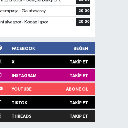
rabzonspor - Gençlerbirliği S.K.
asımpaşa - Galatasaray
20:00
ntalyaspor - Kocaelispor
20:00
FACEBOOK
BEĞEN
X
TAKIP ET
INSTAGRAM
TAKIP ET
YOUTUBE
ABONE OL
TIKTOK
TAKIP ET
THREADS
TAKIP ET