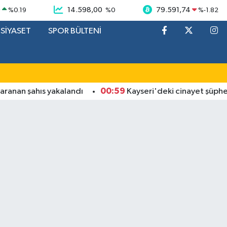
9
14.598,00
79.591,74
%
0.19
%
0
%
-1.82
SİYASET
SPOR BÜLTENİ
00:59
n şahıs yakalandı
Kayseri'deki cinayet şüphelileri