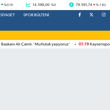
9
14.598,00
79.591,74
%
0.19
%
0
%
-1.82
SİYASET
SPOR BÜLTENİ
01:19
anı Ali Çamlı: 'Mutluluk yaşıyoruz'
Kayserispor gur