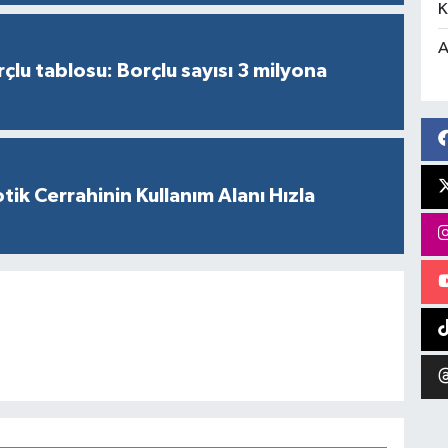
K
A
çlu tablosu: Borçlu sayısı 3 milyona
tik Cerrahinin Kullanım Alanı Hızla