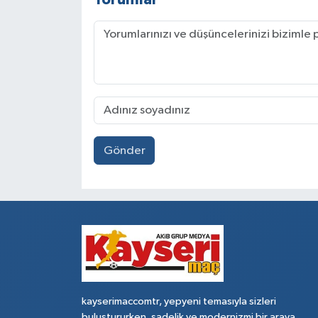
Gönder
kayserimaccomtr, yepyeni temasıyla sizleri
buluştururken, sadelik ve modernizmi bir araya