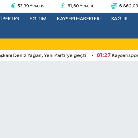
53,39
61,60
6.862,0
%
0.19
%
0.18
ÜPER LİG
EĞİTİM
KAYSERİ HABERLERİ
SAĞLIK
01:27
 Deniz Yağan, Yeni Parti'ye geçti
Kayserispor Başk