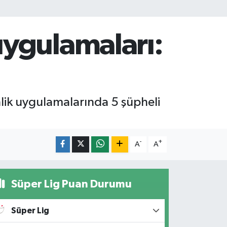
ygulamaları:
nlik uygulamalarında 5 şüpheli
-
+
A
A
Süper Lig Puan Durumu
Süper Lig