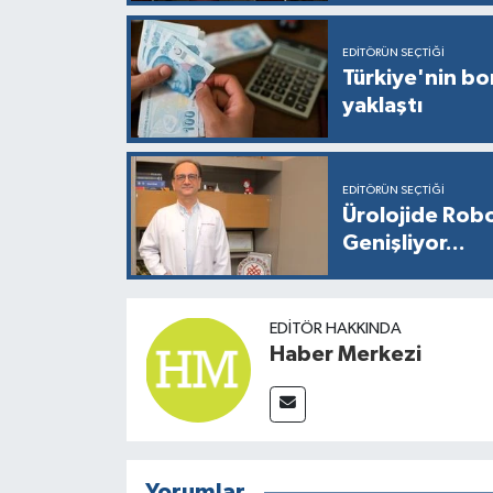
EDITÖRÜN SEÇTIĞI
Türkiye'nin bor
yaklaştı
EDITÖRÜN SEÇTIĞI
Ürolojide Robo
Genişliyor...
EDITÖR HAKKINDA
Haber Merkezi
Yorumlar