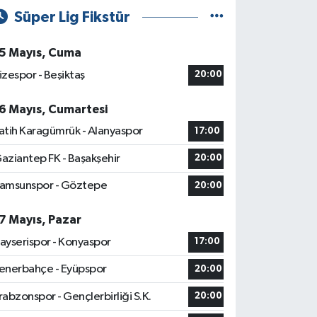
Süper Lig Fikstür
5 Mayıs, Cuma
izespor - Beşiktaş
20:00
6 Mayıs, Cumartesi
atih Karagümrük - Alanyaspor
17:00
aziantep FK - Başakşehir
20:00
amsunspor - Göztepe
20:00
7 Mayıs, Pazar
ayserispor - Konyaspor
17:00
enerbahçe - Eyüpspor
20:00
rabzonspor - Gençlerbirliği S.K.
20:00