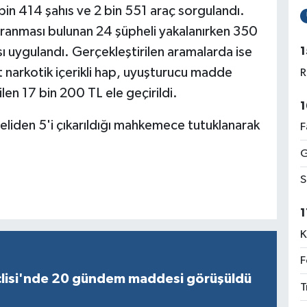
bin 414 şahıs ve 2 bin 551 araç sorgulandı.
 aranması bulunan 24 şüpheli yakalanırken 350
1
sı uygulandı. Gerçekleştirilen aramalarda ise
narkotik içerikli hap, uyuşturucu madde
R
len 17 bin 200 TL ele geçirildi.
1
eliden 5'i çıkarıldığı mahkemece tutuklanarak
F
G
S
1
K
F
lisi'nde 20 gündem maddesi görüşüldü
T