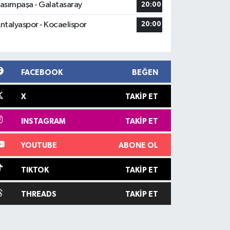
asımpaşa - Galatasaray
20:00
ntalyaspor - Kocaelispor
20:00
FACEBOOK
BEĞEN
X
TAKIP ET
INSTAGRAM
TAKIP ET
YOUTUBE
ABONE OL
TIKTOK
TAKIP ET
THREADS
TAKIP ET