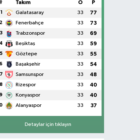
#
Takım
O
P
1
Galatasaray
33
77
2
Fenerbahçe
33
73
3
Trabzonspor
33
69
4
Beşiktaş
33
59
5
Göztepe
33
55
6
Başakşehir
33
54
7
Samsunspor
33
48
8
Rizespor
33
40
9
Konyaspor
33
40
0
Alanyaspor
33
37
Detaylar için tıklayın