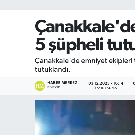
Çanakkale'de
5 şüpheli tut
Çanakkale'de emniyet ekipleri 
tutuklandı.
HABER MERKEZI
03.12.2025 - 16:14
0
EDITÖR
YAYINLANMA