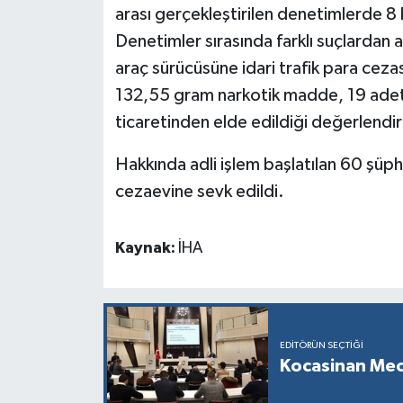
arası gerçekleştirilen denetimlerde 8 
Denetimler sırasında farklı suçlardan
araç sürücüsüne idari trafik para ceza
132,55 gram narkotik madde, 19 adet 
ticaretinden elde edildiği değerlendiri
Hakkında adli işlem başlatılan 60 şüph
cezaevine sevk edildi.
Kaynak:
İHA
EDITÖRÜN SEÇTIĞI
Kocasinan Mec