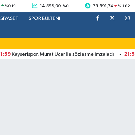
9
14.598,00
79.591,74
%
0.19
%
0
%
-1.82
SİYASET
SPOR BÜLTENİ
21:53
ayserispor, Murat Uçar ile sözleşme imzaladı
Kayse