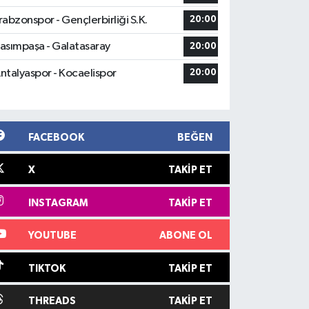
rabzonspor - Gençlerbirliği S.K.
20:00
asımpaşa - Galatasaray
20:00
ntalyaspor - Kocaelispor
20:00
FACEBOOK
BEĞEN
X
TAKIP ET
INSTAGRAM
TAKIP ET
YOUTUBE
ABONE OL
TIKTOK
TAKIP ET
THREADS
TAKIP ET