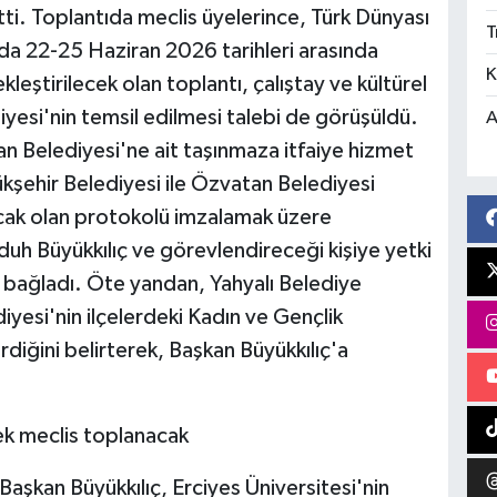
etti. Toplantıda meclis üyelerince, Türk Dünyası
T
da 22-25 Haziran 2026 tarihleri arasında
K
eştirilecek olan toplantı, çalıştay ve kültürel
iyesi'nin temsil edilmesi talebi de görüşüldü.
A
an Belediyesi'ne ait taşınmaza itfaiye hizmet
ükşehir Belediyesi ile Özvatan Belediyesi
acak olan protokolü imzalamak üzere
h Büyükkılıç ve görevlendireceği kişiye yetki
a bağladı. Öte yandan, Yahyalı Belediye
yesi'nin ilçelerdeki Kadın ve Gençlik
diğini belirterek, Başkan Büyükkılıç'a
 ek meclis toplanacak
aşkan Büyükkılıç, Erciyes Üniversitesi'nin