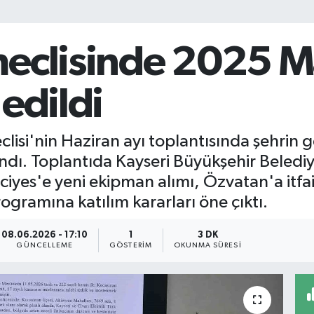
clisinde 2025 Mal
edildi
lisi'nin Haziran ayı toplantısında şehrin
. Toplantıda Kayseri Büyükşehir Belediye
rciyes'e yeni ekipman alımı, Özvatan'a itfa
ogramına katılım kararları öne çıktı.
08.06.2026 - 17:10
1
3 DK
GÜNCELLEME
GÖSTERIM
OKUNMA SÜRESI