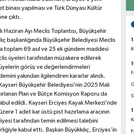
t binası yapılması ve Türk Dünyası Kültür
ne çıktı.
ı Haziran Ayı Meclis Toplantısı, Büyükşehir
1
ıç başkanlığında Büyükşehir Belediyesi Meclis
ıda toplam 69 asıl ve 25 ek gündem maddesi
R
s üyeleri tarafından müzakere edilerek
1
yelerin görüş ve değerlendirmeleri
F
emini yakından ilgilendiren kararlar alındı.
G
ayseri Büyükşehir Belediyesi'nin 2025 Mali
zırlanan Plan ve Bütçe Komisyon Raporu da
S
abul edildi. Kayseri Erciyes Kayak Merkezi'nde
1
 üzere 1 adet kar üstü pist hazırlama aracının
K
yesi tarafından temin edilmesi talebini
liğiyle kabul etti. Başkan Büyükkılıç, Erciyes'in
F