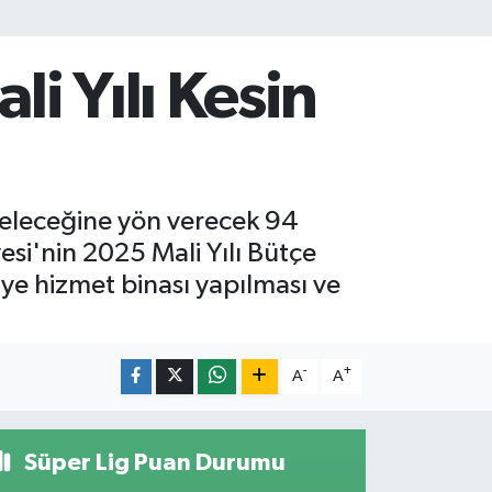
i Yılı Kesin
 geleceğine yön verecek 94
si'nin 2025 Mali Yılı Bütçe
iye hizmet binası yapılması ve
-
+
A
A
Süper Lig Puan Durumu