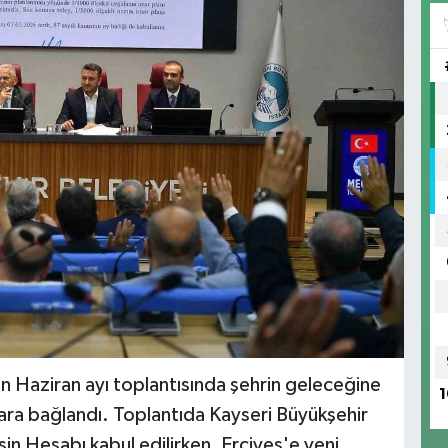
in Haziran ayı toplantısında şehrin geleceğine
1
a bağlandı. Toplantıda Kayseri Büyükşehir
sin Hesabı kabul edilirken, Erciyes'e yeni