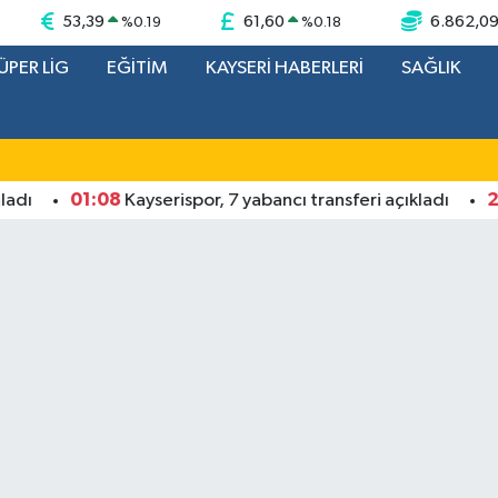
53,39
61,60
6.862,0
%
0.19
%
0.18
ÜPER LİG
EĞİTİM
KAYSERİ HABERLERİ
SAĞLIK
01:08
21:59
Kayserispor, 7 yabancı transferi açıkladı
K