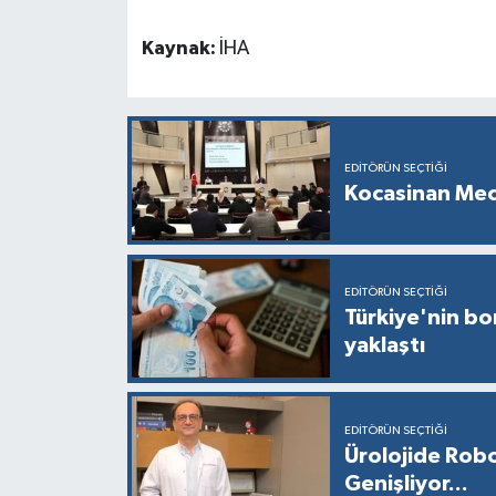
Kaynak:
İHA
EDITÖRÜN SEÇTIĞI
Kocasinan Mec
EDITÖRÜN SEÇTIĞI
Türkiye'nin bor
yaklaştı
EDITÖRÜN SEÇTIĞI
Ürolojide Robo
Genişliyor...