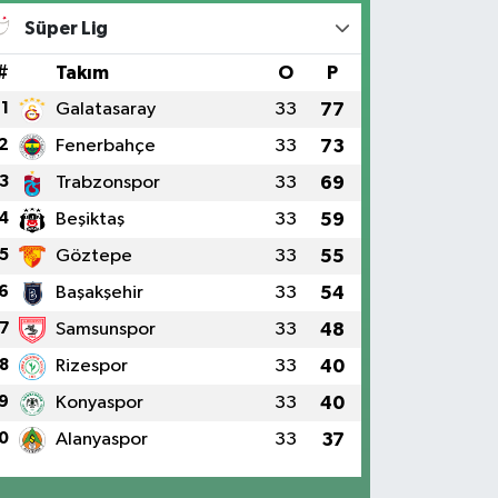
Süper Lig
#
Takım
O
P
1
Galatasaray
33
77
2
Fenerbahçe
33
73
3
Trabzonspor
33
69
4
Beşiktaş
33
59
5
Göztepe
33
55
6
Başakşehir
33
54
7
Samsunspor
33
48
8
Rizespor
33
40
9
Konyaspor
33
40
0
Alanyaspor
33
37