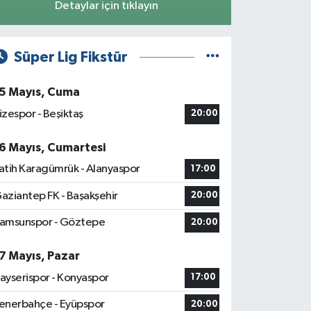
Detaylar için tıklayın
Süper Lig Fikstür
5 Mayıs, Cuma
izespor - Beşiktaş
20:00
6 Mayıs, Cumartesi
atih Karagümrük - Alanyaspor
17:00
aziantep FK - Başakşehir
20:00
amsunspor - Göztepe
20:00
7 Mayıs, Pazar
ayserispor - Konyaspor
17:00
enerbahçe - Eyüpspor
20:00