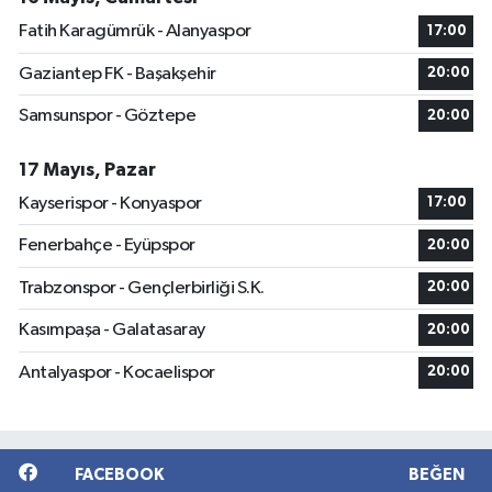
Fatih Karagümrük - Alanyaspor
17:00
Gaziantep FK - Başakşehir
20:00
Samsunspor - Göztepe
20:00
17 Mayıs, Pazar
Kayserispor - Konyaspor
17:00
Fenerbahçe - Eyüpspor
20:00
Trabzonspor - Gençlerbirliği S.K.
20:00
Kasımpaşa - Galatasaray
20:00
Antalyaspor - Kocaelispor
20:00
FACEBOOK
BEĞEN