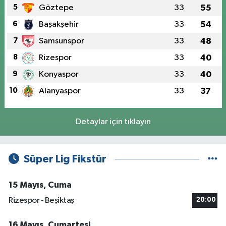
5
Göztepe
33
55
6
Başakşehir
33
54
7
Samsunspor
33
48
8
Rizespor
33
40
9
Konyaspor
33
40
10
Alanyaspor
33
37
Detaylar için tıklayın
Süper Lig Fikstür
15 Mayıs, Cuma
Rizespor - Beşiktaş
20:00
16 Mayıs, Cumartesi