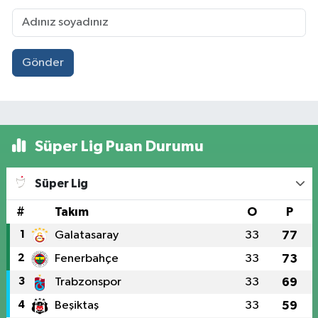
Gönder
Süper Lig Puan Durumu
Süper Lig
#
Takım
O
P
1
Galatasaray
33
77
2
Fenerbahçe
33
73
3
Trabzonspor
33
69
4
Beşiktaş
33
59