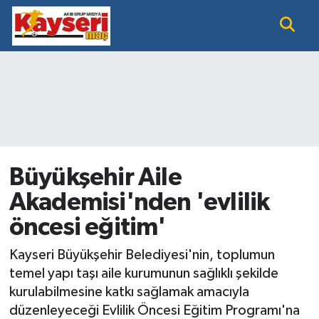
EĞİTİM
Nöbetçi Eczaneler
KAYSERİ HABER
Hava Durumu
KAYSERİSPOR
Namaz Vakitleri
SAĞLIK
Trafik Durumu
Büyükşehir Aile
Akademisi'nden 'evlilik
SİYASET GÜNDEMİ
Süper Lig Puan Durumu ve Fikstür
öncesi eğitim'
SPOR BÜLTENİ
Tüm Manşetler
Kayseri Büyükşehir Belediyesi'nin, toplumun
SÜPER LİG
Son Dakika Haberleri
temel yapı taşı aile kurumunun sağlıklı şekilde
kurulabilmesine katkı sağlamak amacıyla
Haber Arşivi
düzenleyeceği Evlilik Öncesi Eğitim Programı'na