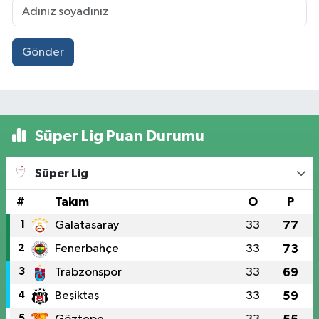
Gönder
Süper Lig Puan Durumu
Süper Lig
#
Takım
O
P
1
Galatasaray
33
77
2
Fenerbahçe
33
73
3
Trabzonspor
33
69
4
Beşiktaş
33
59
5