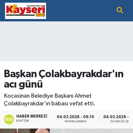
EĞİTİM
Nöbetçi Eczaneler
KAYSERİ HABER
Hava Durumu
KAYSERİSPOR
Namaz Vakitleri
SAĞLIK
Trafik Durumu
Başkan Çolakbayrakdar'ın
acı günü
SİYASET GÜNDEMİ
Süper Lig Puan Durumu ve Fikstür
Kocasinan Belediye Başkanı Ahmet
SPOR BÜLTENİ
Tüm Manşetler
Çolakbayrakdar'ın babası vefat etti.
SÜPER LİG
Son Dakika Haberleri
HABER MERKEZI
04.03.2026 - 09:10
04.03.2026 - 0
EDITÖR
YAYINLANMA
GÜNCELLEM
Haber Arşivi