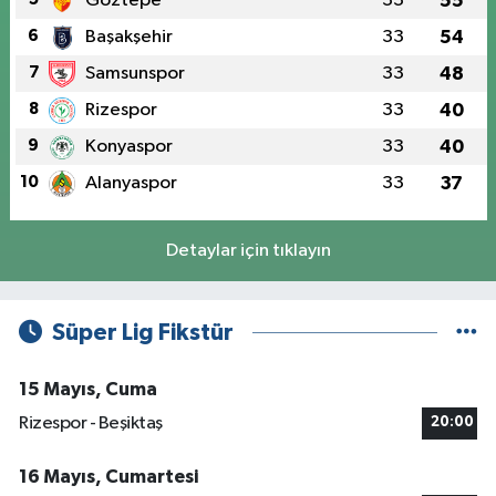
Göztepe
33
55
6
Başakşehir
33
54
7
Samsunspor
33
48
8
Rizespor
33
40
9
Konyaspor
33
40
10
Alanyaspor
33
37
Detaylar için tıklayın
Süper Lig Fikstür
15 Mayıs, Cuma
Rizespor - Beşiktaş
20:00
16 Mayıs, Cumartesi