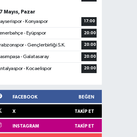
7 Mayıs, Pazar
ayserispor - Konyaspor
17:00
enerbahçe - Eyüpspor
20:00
rabzonspor - Gençlerbirliği S.K.
20:00
asımpaşa - Galatasaray
20:00
ntalyaspor - Kocaelispor
20:00
FACEBOOK
BEĞEN
X
TAKIP ET
INSTAGRAM
TAKIP ET