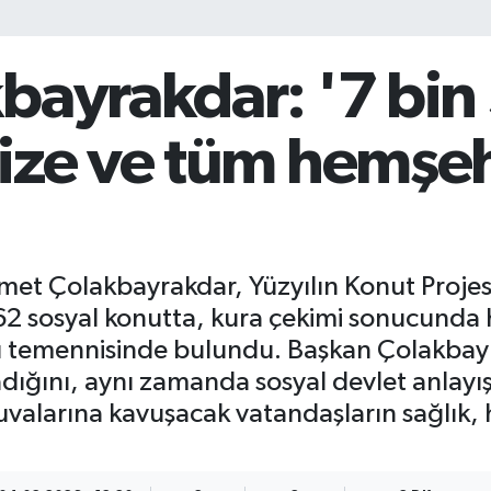
bayrakdar: '7 bin
ize ve tüm hemşeh
met Çolakbayrakdar, Yüzyılın Konut Proje
562 sosyal konutta, kura çekimi sonucunda
sı temennisinde bulundu. Başkan Çolakbay
adığını, aynı zamanda sosyal devlet anlayış
valarına kavuşacak vatandaşların sağlık, h