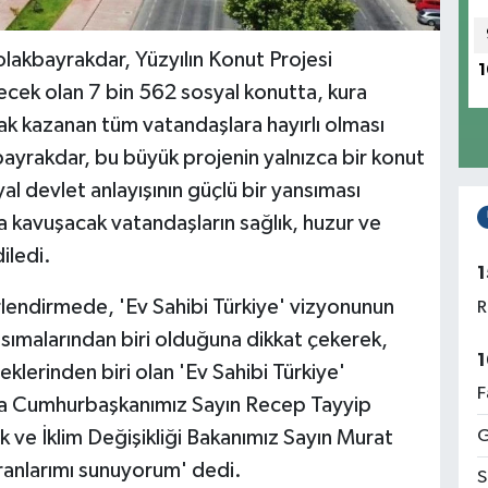
akbayrakdar, Yüzyılın Konut Projesi
1
cek olan 7 bin 562 sosyal konutta, kura
k kazanan tüm vatandaşlara hayırlı olması
yrakdar, bu büyük projenin yalnızca bir konut
al devlet anlayışının güçlü bir yansıması
a kavuşacak vatandaşların sağlık, huzur ve
iledi.
1
endirmede, 'Ev Sahibi Türkiye' vizyonunun
R
nsımalarından biri olduğuna dikkat çekerek,
1
eklerinden biri olan 'Ev Sahibi Türkiye'
F
şta Cumhurbaşkanımız Sayın Recep Tayyip
G
 ve İklim Değişikliği Bakanımız Sayın Murat
anlarımı sunuyorum' dedi.
S