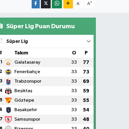
-
+
A
A
Süper Lig Puan Durumu
Süper Lig
#
Takım
O
P
1
Galatasaray
33
77
2
Fenerbahçe
33
73
3
Trabzonspor
33
69
4
Beşiktaş
33
59
5
Göztepe
33
55
6
Başakşehir
33
54
7
Samsunspor
33
48
8
Rizespor
33
40