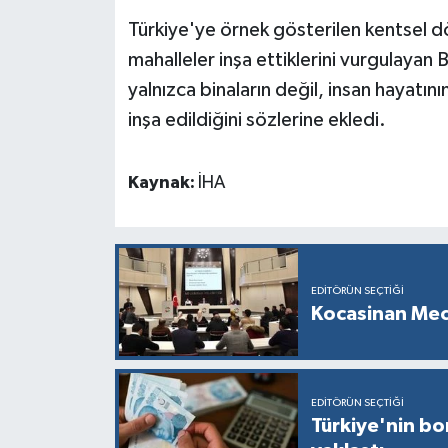
Türkiye'ye örnek gösterilen kentsel d
mahalleler inşa ettiklerini vurgulaya
yalnızca binaların değil, insan hayatı
inşa edildiğini sözlerine ekledi.
Kaynak:
İHA
EDITÖRÜN SEÇTIĞI
Kocasinan Mec
EDITÖRÜN SEÇTIĞI
Türkiye'nin bor