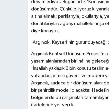
devam ediyor. Bugün artık 'Kocasinan'
dönüşümdür. Çünkü biliyoruz ki yarınl
altına almak; parklarıyla, okullarıyla, ye
donatılarıyla çağdaş mahalleler inş
diye konuştu.
'Argıncık, Kayseri'nin gurur duyacağı
Argıncık Kentsel Dönüşüm Projesi'ni
yaşam alanlarından biri hâline gelece
'İnşallah yaklaşık 6 bin konutu teslim 
vatandaşlarımızı güvenli ve modern y
Argıncık, sadece bir dönüşüm alanı değ
bir şehircilik modeli olacaktır. Hedef
bölgelerde bu çalışmaları tamamlayara
ifadelerine yer verdi.