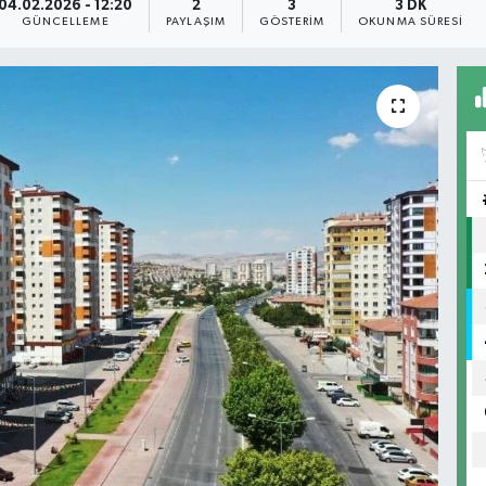
04.02.2026 - 12:20
2
3
3 DK
GÜNCELLEME
PAYLAŞIM
GÖSTERIM
OKUNMA SÜRESI