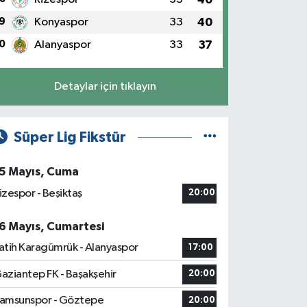
9
Konyaspor
33
40
0
Alanyaspor
33
37
Detaylar için tıklayın
Süper Lig Fikstür
5 Mayıs, Cuma
izespor - Beşiktaş
20:00
6 Mayıs, Cumartesi
atih Karagümrük - Alanyaspor
17:00
aziantep FK - Başakşehir
20:00
amsunspor - Göztepe
20:00