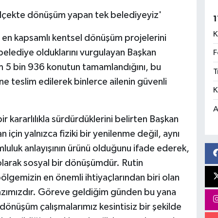
 ölçekte dönüşüm yapan tek belediyeyiz'
1
K
n en kapsamlı kentsel dönüşüm projelerini
belediye olduklarını vurgulayan Başkan
F
 5 bin 936 konutun tamamlandığını, bu
T
ne teslim edilerek binlerce ailenin güvenli
K
A
 kararlılıkla sürdürdüklerini belirten Başkan
in yalnızca fiziki bir yenilenme değil, aynı
mluluk anlayışının ürünü olduğunu ifade ederek,
olarak sosyal bir dönüşümdür. Rutin
ölgemizin en önemli ihtiyaçlarından biri olan
zımızdır. Göreve geldiğim günden bu yana
e dönüşüm çalışmalarımız kesintisiz bir şekilde