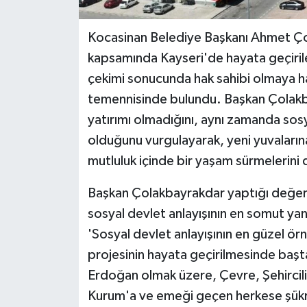
Kocasinan Belediye Başkanı Ahmet Çol
kapsamında Kayseri'de hayata geçirile
çekimi sonucunda hak sahibi olmaya ha
temennisinde bulundu. Başkan Çolakba
yatırımı olmadığını, aynı zamanda sosy
olduğunu vurgulayarak, yeni yuvaların
mutluluk içinde bir yaşam sürmelerini d
Başkan Çolakbayrakdar yaptığı değerl
sosyal devlet anlayışının en somut ya
'Sosyal devlet anlayışının en güzel örn
projesinin hayata geçirilmesinde ba
Erdoğan olmak üzere, Çevre, Şehircilik
Kurum'a ve emeği geçen herkese şükr