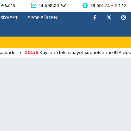
9
14.598,00
79.591,74
%
0.19
%
0
%
-1.82
SİYASET
SPOR BÜLTENİ
00:59
Kayseri'deki cinayet şüphelilerine İHA destekli o