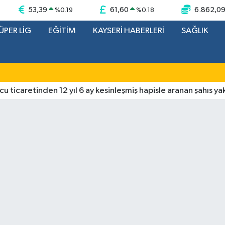
53,39
61,60
6.862,0
%
0.19
%
0.18
ÜPER LİG
EĞİTİM
KAYSERİ HABERLERİ
SAĞLIK
etinden 12 yıl 6 ay kesinleşmiş hapisle aranan şahıs yakalandı