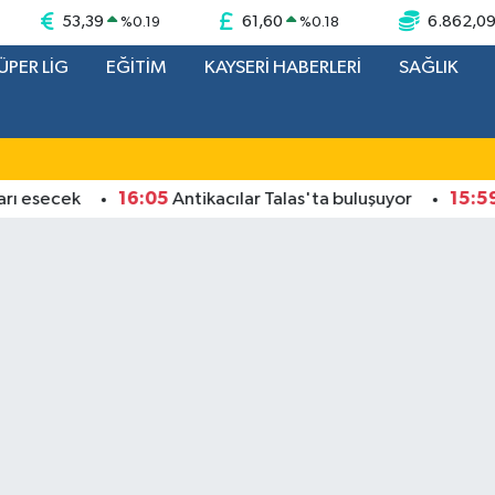
53,39
61,60
6.862,0
%
0.19
%
0.18
ÜPER LİG
EĞİTİM
KAYSERİ HABERLERİ
SAĞLIK
16:05
15:59
cek
Antikacılar Talas'ta buluşuyor
Kayse