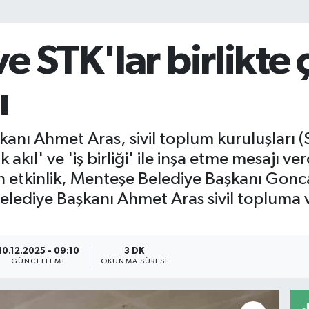
e STK'lar birlikte 
ı
nı Ahmet Aras, sivil toplum kuruluşları (ST
 akıl' ve 'iş birliği' ile inşa etme mesajı 
etkinlik, Menteşe Belediye Başkanı Gonca
elediye Başkanı Ahmet Aras sivil topluma 
10.12.2025 - 09:10
3 DK
GÜNCELLEME
OKUNMA SÜRESI