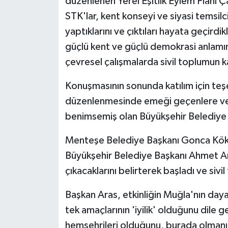
düzenlenen Yerel Eşitlik Eylem Planı Ç
STK'lar, kent konseyi ve siyasi temsilcil
yaptıklarını ve çıktıları hayata geçirdi
güçlü kent ve güçlü demokrasi anlamına
çevresel çalışmalarda sivil toplumun ka
Konuşmasının sonunda katılım için teş
düzenlenmesinde emeği geçenlere ve şef
benimsemiş olan Büyükşehir Belediye B
Menteşe Belediye Başkanı Gonca Köks
Büyükşehir Belediye Başkanı Ahmet A
çıkacaklarını belirterek başladı ve siv
Başkan Aras, etkinliğin Muğla'nın day
tek amaçlarının 'iyilik' olduğunu dile 
hemşehrileri olduğunu, burada olmanın