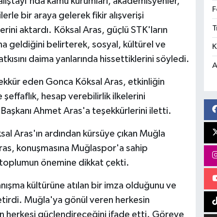
alıştayı'nda kamu kurumları, akademisyenler,
F
erle bir araya gelerek fikir alışverişi
T
klerini aktardı. Köksal Aras, güçlü STK'ların
 geldiğini belirterek, sosyal, kültürel ve
K
tkısını daima yanlarında hissettiklerini söyledi.
A
ekkür eden Gonca Köksal Aras, etkinliğin
faflık, hesap verebilirlik ilkelerini
aşkanı Ahmet Aras'a teşekkürlerini iletti.
al Aras'ın ardından kürsüye çıkan Muğla
ras, konuşmasına Muğlaspor'a sahip
il toplumun önemine dikkat çekti.
anışma kültürüne atılan bir imza olduğunu ve
getirdi. Muğla'ya gönül veren herkesin
 herkesi güçlendireceğini ifade etti. Göreve