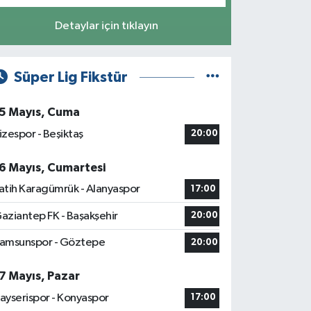
Detaylar için tıklayın
Süper Lig Fikstür
5 Mayıs, Cuma
izespor - Beşiktaş
20:00
6 Mayıs, Cumartesi
atih Karagümrük - Alanyaspor
17:00
aziantep FK - Başakşehir
20:00
amsunspor - Göztepe
20:00
7 Mayıs, Pazar
ayserispor - Konyaspor
17:00