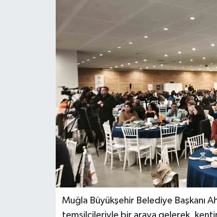
Muğla Büyükşehir Belediye Başkanı Ahm
temsilcileriyle bir araya gelerek, kentin 