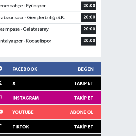
enerbahçe - Eyüpspor
20:00
rabzonspor - Gençlerbirliği S.K.
20:00
asımpaşa - Galatasaray
20:00
ntalyaspor - Kocaelispor
20:00
FACEBOOK
BEĞEN
X
TAKIP ET
INSTAGRAM
TAKIP ET
YOUTUBE
ABONE OL
TIKTOK
TAKIP ET