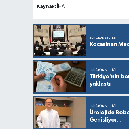
Kaynak:
İHA
EDITÖRÜN SEÇTIĞI
Kocasinan Mec
EDITÖRÜN SEÇTIĞI
Türkiye'nin bor
yaklaştı
EDITÖRÜN SEÇTIĞI
Ürolojide Robo
Genişliyor...