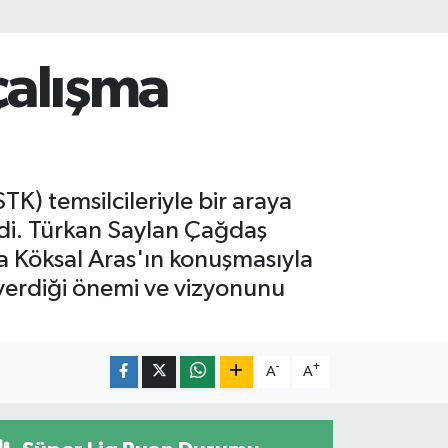
çalışma
K) temsilcileriyle bir araya
verdi. Türkan Saylan Çağdaş
 Köksal Aras'ın konuşmasıyla
verdiği önemi ve vizyonunu
-
+
A
A