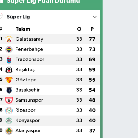
Süper Lig Puan Durumu
Süper Lig
#
Takım
O
P
1
Galatasaray
33
77
2
Fenerbahçe
33
73
3
Trabzonspor
33
69
4
Beşiktaş
33
59
5
Göztepe
33
55
6
Başakşehir
33
54
7
Samsunspor
33
48
8
Rizespor
33
40
9
Konyaspor
33
40
0
Alanyaspor
33
37