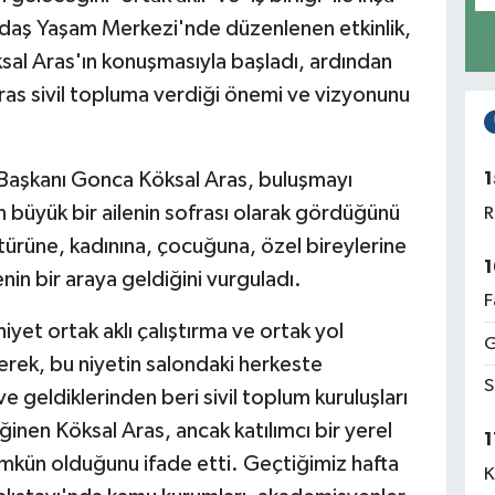
daş Yaşam Merkezi'nde düzenlenen etkinlik,
l Aras'ın konuşmasıyla başladı, ardından
as sivil topluma verdiği önemi ve vizyonunu
1
Başkanı Gonca Köksal Aras, buluşmayı
n büyük bir ailenin sofrası olarak gördüğünü
R
ltürüne, kadınına, çocuğuna, özel bireylerine
1
enin bir araya geldiğini vurguladı.
F
iyet ortak aklı çalıştırma ve ortak yol
G
iyerek, bu niyetin salondaki herkeste
S
 geldiklerinden beri sivil toplum kuruluşları
eğinen Köksal Aras, ancak katılımcı bir yerel
1
kün olduğunu ifade etti. Geçtiğimiz hafta
K