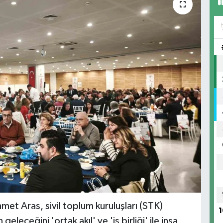
et Aras, sivil toplum kuruluşları (STK)
1
geleceğini 'ortak akıl' ve 'iş birliği' ile inşa