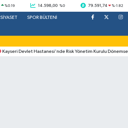
9
14.598,00
79.591,74
%
0.19
%
0
%
-1.82
SİYASET
SPOR BÜLTENİ
ri Devlet Hastanesi'nde Risk Yönetim Kurulu Dönemsel Değer