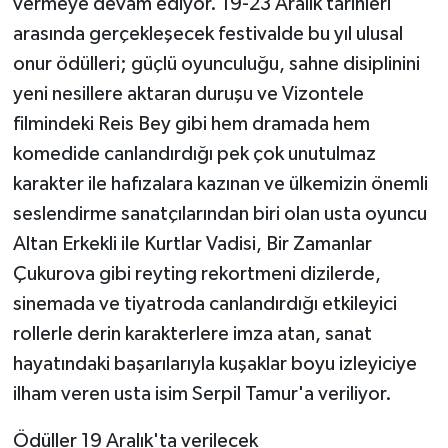
vermeye devam ediyor. 19-23 Aralık tarihleri
arasında gerçekleşecek festivalde bu yıl ulusal
onur ödülleri; güçlü oyunculuğu, sahne disiplinini
yeni nesillere aktaran duruşu ve Vizontele
filmindeki Reis Bey gibi hem dramada hem
komedide canlandırdığı pek çok unutulmaz
karakter ile hafızalara kazınan ve ülkemizin önemli
seslendirme sanatçılarından biri olan usta oyuncu
Altan Erkekli ile Kurtlar Vadisi, Bir Zamanlar
Çukurova gibi reyting rekortmeni dizilerde,
sinemada ve tiyatroda canlandırdığı etkileyici
rollerle derin karakterlere imza atan, sanat
hayatındaki başarılarıyla kuşaklar boyu izleyiciye
ilham veren usta isim Serpil Tamur'a veriliyor.
Ödüller 19 Aralık'ta verilecek