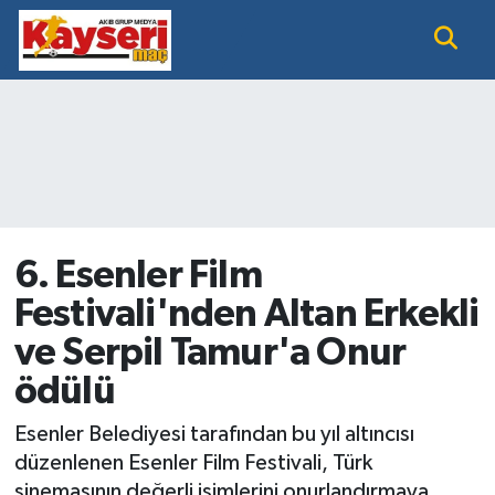
EĞİTİM
Nöbetçi Eczaneler
KAYSERİ HABER
Hava Durumu
KAYSERİSPOR
Namaz Vakitleri
SAĞLIK
Trafik Durumu
6. Esenler Film
Festivali'nden Altan Erkekli
SİYASET GÜNDEMİ
Süper Lig Puan Durumu ve Fikstür
ve Serpil Tamur'a Onur
SPOR BÜLTENİ
Tüm Manşetler
ödülü
SÜPER LİG
Son Dakika Haberleri
Esenler Belediyesi tarafından bu yıl altıncısı
düzenlenen Esenler Film Festivali, Türk
Haber Arşivi
sinemasının değerli isimlerini onurlandırmaya