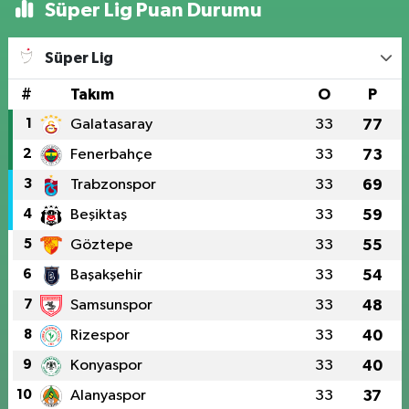
Süper Lig Puan Durumu
Süper Lig
#
Takım
O
P
1
Galatasaray
33
77
2
Fenerbahçe
33
73
3
Trabzonspor
33
69
4
Beşiktaş
33
59
5
Göztepe
33
55
6
Başakşehir
33
54
7
Samsunspor
33
48
8
Rizespor
33
40
9
Konyaspor
33
40
10
Alanyaspor
33
37