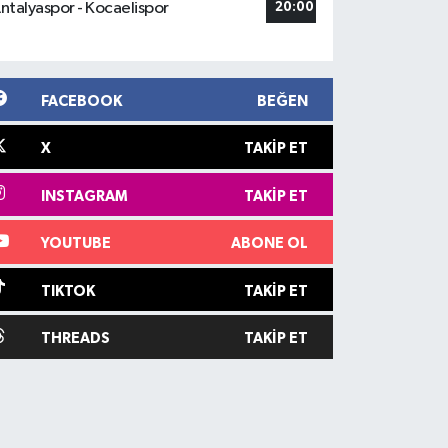
ntalyaspor - Kocaelispor
20:00
FACEBOOK
BEĞEN
X
TAKIP ET
INSTAGRAM
TAKIP ET
YOUTUBE
ABONE OL
TIKTOK
TAKIP ET
THREADS
TAKIP ET