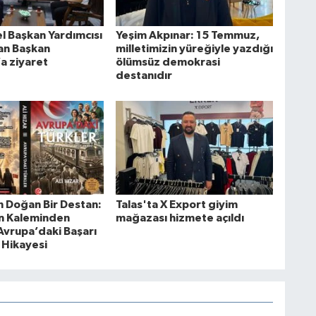
l Başkan Yardımcısı
Yeşim Akpınar: 15 Temmuz,
an Başkan
milletimizin yüreğiyle yazdığı
a ziyaret
ölümsüz demokrasi
destanıdır
 Doğan Bir Destan:
Talas'ta X Export giyim
ın Kaleminden
mağazası hizmete açıldı
Avrupa’daki Başarı
 Hikayesi