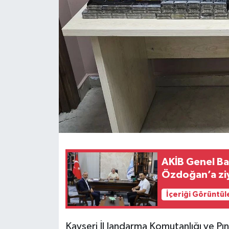
AKİB Genel Ba
Özdoğan’a zi
İçeriği Görüntül
Kayseri İl Jandarma Komutanlığı ve Pı