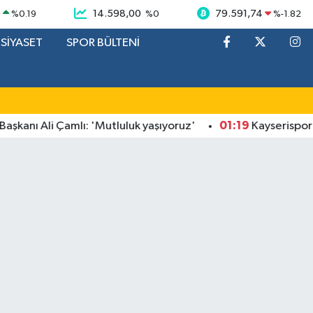
9
14.598,00
79.591,74
%
0.19
%
0
%
-1.82
SİYASET
SPOR BÜLTENİ
01:19
ı Ali Çamlı: 'Mutluluk yaşıyoruz'
Kayserispor gurbe