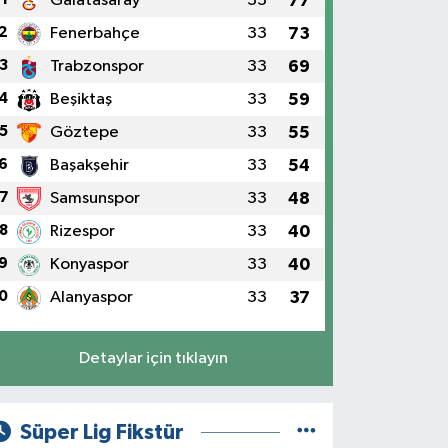
Galatasaray
33
77
2
Fenerbahçe
33
73
3
Trabzonspor
33
69
4
Beşiktaş
33
59
5
Göztepe
33
55
6
Başakşehir
33
54
7
Samsunspor
33
48
8
Rizespor
33
40
9
Konyaspor
33
40
0
Alanyaspor
33
37
Detaylar için tıklayın
Süper Lig Fikstür