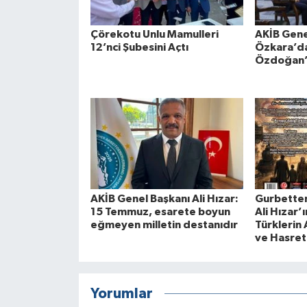
Çörekotu Unlu Mamulleri
AKİB Gene
12’nci Şubesini Açtı
Özkara’d
Özdoğan’
AKİB Genel Başkanı Ali Hızar:
Gurbetten
15 Temmuz, esarete boyun
Ali Hızar’
eğmeyen milletin destanıdır
Türklerin 
ve Hasret
Yorumlar