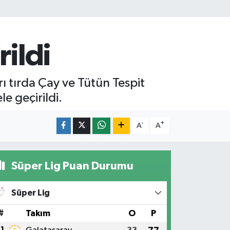
rildi
ı tırda Çay ve Tütün Tespit
e geçirildi.
-
+
A
A
Süper Lig Puan Durumu
Süper Lig
#
Takım
O
P
1