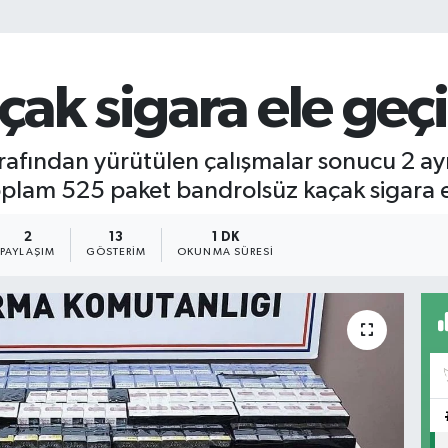
ak sigara ele geçi
rafından yürütülen çalışmalar sonucu 2 ayr
oplam 525 paket bandrolsüz kaçak sigara el
2
13
1 DK
PAYLAŞIM
GÖSTERIM
OKUNMA SÜRESI