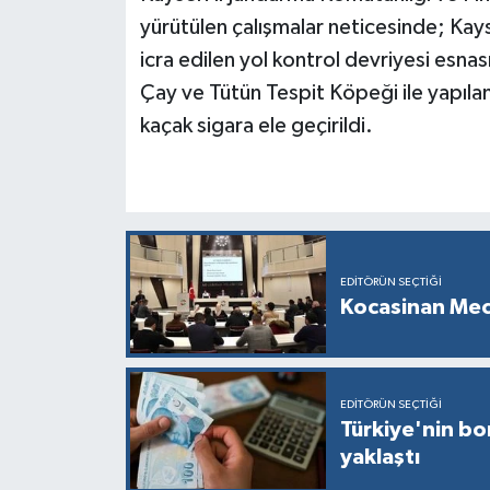
yürütülen çalışmalar neticesinde; Kay
icra edilen yol kontrol devriyesi esnas
Çay ve Tütün Tespit Köpeği ile yapıl
kaçak sigara ele geçirildi.
EDITÖRÜN SEÇTIĞI
Kocasinan Mec
EDITÖRÜN SEÇTIĞI
Türkiye'nin bor
yaklaştı