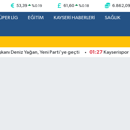
53,39
61,60
6.862,0
%
0.19
%
0.18
ÜPER LİG
EĞİTİM
KAYSERİ HABERLERİ
SAĞLIK
01:27
eniz Yağan, Yeni Parti'ye geçti
Kayserispor Başkan