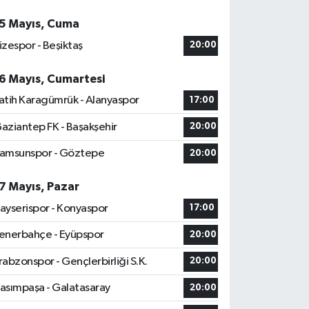
5 Mayıs, Cuma
izespor - Beşiktaş
20:00
6 Mayıs, Cumartesi
atih Karagümrük - Alanyaspor
17:00
aziantep FK - Başakşehir
20:00
amsunspor - Göztepe
20:00
7 Mayıs, Pazar
ayserispor - Konyaspor
17:00
enerbahçe - Eyüpspor
20:00
rabzonspor - Gençlerbirliği S.K.
20:00
asımpaşa - Galatasaray
20:00