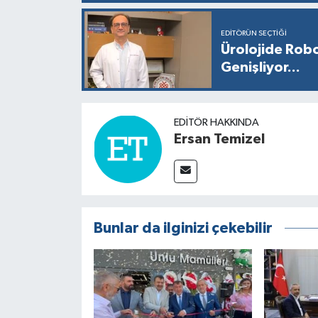
EDITÖRÜN SEÇTIĞI
Ürolojide Robo
Genişliyor...
EDITÖR HAKKINDA
Ersan Temizel
Bunlar da ilginizi çekebilir