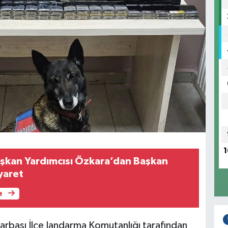
1
şkan Yardımcısı Özkara’dan Başkan
yaret
e
narbaşı İlçe Jandarma Komutanlığı tarafından