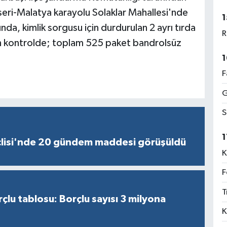
seri-Malatya karayolu Solaklar Mahallesi'nde
1
ında, kimlik sorgusu için durdurulan 2 ayrı tırda
R
an kontrolde; toplam 525 paket bandrolsüz
1
F
G
S
1
lisi'nde 20 gündem maddesi görüşüldü
K
F
T
çlu tablosu: Borçlu sayısı 3 milyona
K